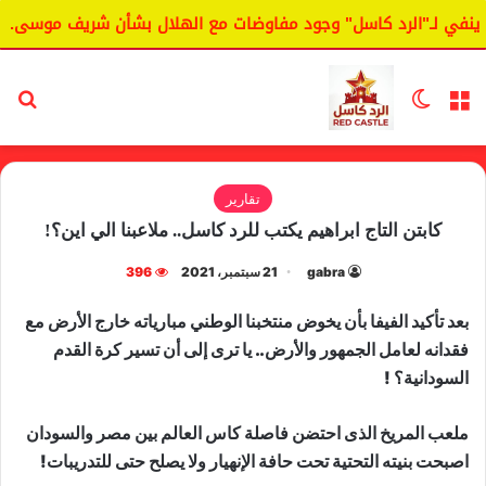
نفي لـ"الرد كاسل" وجود مفاوضات مع الهلال بشأن شريف موسى.
القائمة
الوضع المظلم
بح
تقارير
كابتن التاج ابراهيم يكتب للرد كاسل.. ملاعبنا الي اين؟!
gabra
21 سبتمبر، 2021
396
بعد تأكيد الفيفا بأن يخوض منتخبنا الوطني مبارياته خارج الأرض مع
فقدانه لعامل الجمهور والأرض.. يا ترى إلى أن تسير كرة القدم
السودانية؟ !
ملعب المريخ الذى احتضن فاصلة كاس العالم بين مصر والسودان
اصبحت بنيته التحتية تحت حافة الإنهيار ولا يصلح حتى للتدريبات!