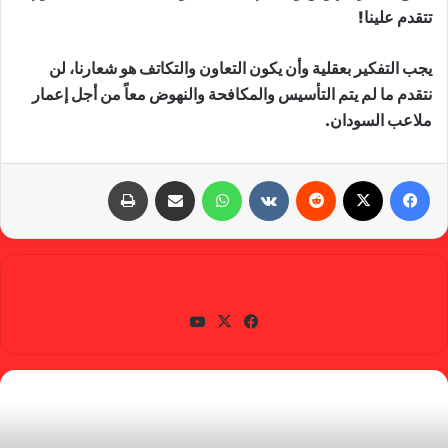
تتقدم علينا!
يجب التفكير بعقلية وأن يكون التعاون والتكاتف هو شعارنا، لن
نتقدم ما لم يتم التأسيس والمكافحة والنهوض معاً من أجل إعمار
ملاعب السودان.
فيسبوك
X
‏Reddit
‏VKontakte
واتساب
مشاركة عبر البريد
طباعة
gabra
في
X
يوتي
سب
وب
وك