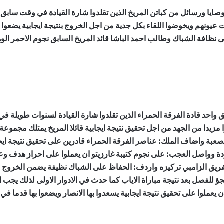
صايا ورسائل من كباتن المريخ الذين تقلدوا شارة القيادة في وقت ساب
عيونهم ويخوضوا اللقاء بكل جدية من اجل الخروج بنتيجة ايجابية يضعوا بها
 نظافة الشباك وطالب احمد الباشا قائد المريخ السابق نجوم الاحمر الوها
واحد قادة الفرقة الحمراء الذين تقلدوا شارة القيادة لسنوات طويلة ف
مزيدا من الجهد من اجل تحقيق نتيجة ايجابية قائلا المريخ يمتلك مجموعة 
عبة واضاف الملك: عناصر الفرقة الحمراء قادرين على تحقيق نتيجة ايجابي
ودة وواصل العجب: على نجوم كتيبة غارزيتو ان يعملوا على احراز هدف وعل
لفريق الزامبي تركيزه واردف: الحفاظ على الشباك نظيفة يضمن الخروج 
 للفصل بعد نتيجة مباراة الاياب كما حدث في الادوار الاولى لذلك يجب
يعملوا على تحقيق نتيجة ايجابية يسعدوا بها الانصار ويضعوا بها قدما في 