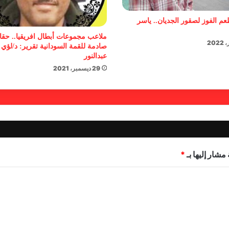
عم الفوز لصقور الجديان.. ياسر
ملاعب مجموعات أبطال افريقيا.. حقا
صادمة للقمة السودانية تقرير: د/لؤي
عبدالنور
29 ديسمبر، 2021
مشار إليها بـ
*