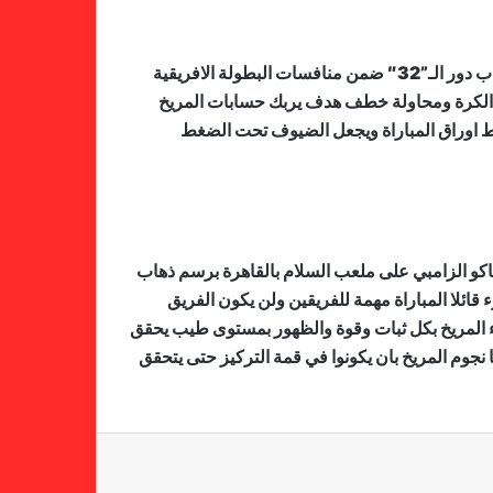
من جانبه اكد بله جابر كابتن المريخ السابق في حديثه للرد كاسل ان مواجهة المريخ والتي يستقبل فيها زاناكو الزامبي برسم ذهاب دور الـ”32″ ضمن منافسات البطولة الافريقية
ل الكرة ومحاولة خطف هدف يربك حسابات المريخ
ط اوراق المباراة ويجعل الضيوف تحت الضغط
محلل الرد كاسل الهادي آدم.. هؤلاء
كلمة السر في انتصار المريخ على
النمور
اناكو الزامبي على ملعب السلام بالقاهرة برسم ذهاب
مباراة والهدوء قائلا المباراة مهمة للفريقين ولن يكون الفريق
محلل (الرد كاسل) ينبه الجهاز الفني
بناء المريخ بكل ثبات وقوة والظهور بمستوى طيب يحقق
لتدارك مشكلة هذا المهاجم..!! وهذا
نجوم المريخ بان يكونوا في قمة التركيز حتى يتحقق
هو الحل..
(الرد كاسل) تكتب تقرير عن
الكسلاوي الموهوب دعوا موسى