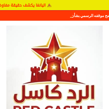
اليانغا يكشف حقيقة مفاوضات نجم المريخ
ضح موقفه الرسمي بشأن سيكافا.