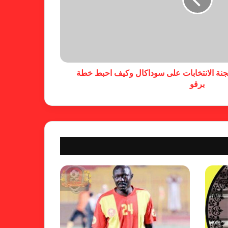
النمور
محلل (الرد كاسل) ينبه الجهاز الفني
لتدارك مشكلة هذا المهاجم..!! وهذا
هو الحل..
جنة الانتخابات على سوداكال وكيف احبط خطة
برقو
(الرد كاسل) تكتب تقرير عن
الكسلاوي الموهوب دعوا موسى
يتمكن من عصاه فلم يحن موعد
الاطراء. كتب: نادر الداني
ابوجريشة بين سندان ( الواجهة)
ومطرقة (المواجهة) …. وقرار القنصل
لم تتقمصه (الروح) بعد…. تقرير :
احمد إدريس
عبر الرد كاسل : مهيرات رابطة المرأة