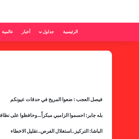
الرئيسية
جداول
أخبار
عالمية
فيصل العجب : ضعوا المريخ في حدقات عيونكم
بله جابر: احسموا الزامبي مبكراً…وحافظوا على نظاف
الباشا: التركيز..استغلال الفرص..تقليل الاخطاء