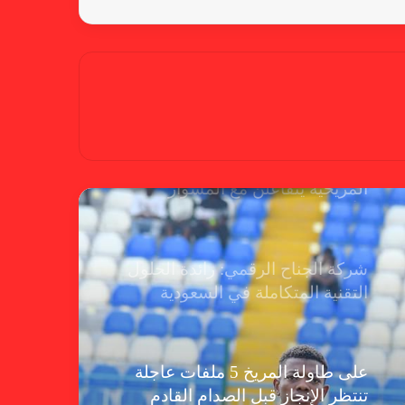
يتمكن من عصاه فلم يحن موعد
الاطراء. كتب: نادر الداني
ابوجريشة بين سندان ( الواجهة)
ومطرقة (المواجهة) …. وقرار القنصل
لم تتقمصه (الروح) بعد…. تقرير :
احمد إدريس
عبر الرد كاسل : مهيرات رابطة المرأة
المريخية يتفاعلن مع المشوار
الأفريقي
شركة الجناح الرقمي: رائدة الحلول
التقنية المتكاملة في السعودية
على طاولة المريخ 5 ملفات عاجلة
تنتظر الإنجاز قبل الصدام القادم