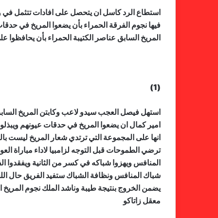
استطاع الرد كاسل ان يتحصل على افادات تتثمل في و
فيها نجوم الفرقة الحمراء بأن يضعوا المريخ في حدقات 
المريخ السابق عناصر الكتيبة الحمراء بأن يحافظوا على
(1)
استهل فيصل العجب سيدو لاعب وكابتن المريخ السابق 
امير كمال ان يضعوا المريخ في حدقات عيونهم ويبذلوا 
انها على المجموعة التي ترتدي شعار المريخ ليست بالص
ترضي الطموحات قبل التوجه لزامبيا لاداء مباراة الع
المنافس ويهزوا شباكه في كسر من الثانية ويفقدوا ا
شباك المنافس ونظافة الشباك ستفيد الفريق حال اللجؤ
يضمن الخروج بنتيجة طيبة وناشد الملك نجوم المريخ ان 
معقل زاتاكو