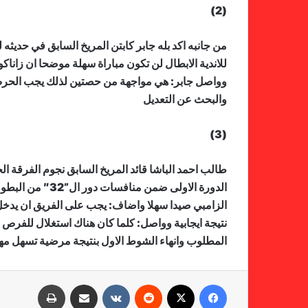
(2)
للاندية الابطال لن تكون مباراة سهلة موضحا ان زا
وواصل جابر: هي مواجهة من حصتين لذلك يجب الحرص 
والبحث عن التعديل
(3)
طالب احمد الباشا قائد المريخ السابق نجوم الفرقة ال
الدورة الاولى ض
الزامبي صيدا سهلا واضاف: يجب على الفريق ان يدخل ال
نتيجة ايجابية وواصل: كلما كان هناك استغلال للفرص 
المطلوب وانهاء الشوط الاول بنتيجة مرضية تسهل مه
فيسبوك
X
‏Reddit
‏VKontakte
مشاركة عبر البريد
طباعة