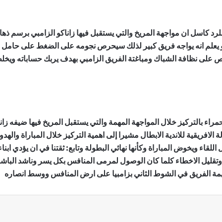
ناكو يعلم انه يواجه فريق كبير لذلك سيحرص نجومه على الضغط على حام
على نظافة الشباك ومباغتة الفريق الزامبي بهدف يربك حساباته ويخل
حمراء بالتركيز خلال المواجهة المهمة والتي يستقبل المريخ فيها ضيفه ز
من منافسات دور ال”32″ من البطولة الافريقية للاندية الابطال مشيرا إلى اهمية التركيز خلال ال
لقاء ويخوض المباراة وكأنها نهائي البطولة وتابع: ثقتنا في ان يؤدي ا
وتقليل الاخطاء كلما كان الوصول لمرمى المنافس بكل يسر وناشد الباشا 
مة الفريق في الشوط الثاني بزامبيا على ارض المنافس ووسط انصاره