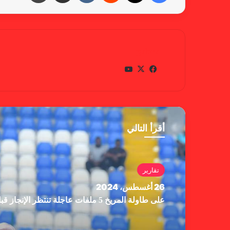
gabra
في
X
يوتي
سب
وب
وك
أقرأ التالي
تقارير
26 أغسطس، 2024
على طاولة المريخ 5 ملفات عاجلة تنتظر الإنجاز قبل الصدام القادم