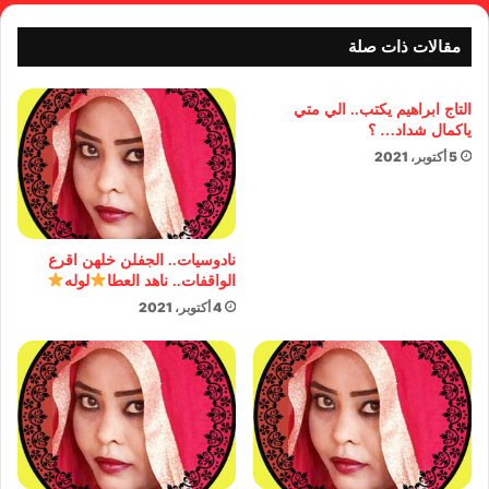
مقالات ذات صلة
التاج ابراهيم يكتب.. الي متي
ياكمال شداد… ؟
5 أكتوبر، 2021
نادوسيات.. الجفلن خلهن اقرع
الواقفات.. ناهد العطا
لوله
4 أكتوبر، 2021