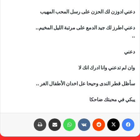
دعني ادوزن لك الحزن على رسل المحب المهيب
دعني اطرز لك جيد الدمع على مرتبة الليل المخيم..
..
دعني
وان لم تدعني وانا ادرك انك لا
سأظل قطر الندى وحيحا عل اخدان الأطفال الغر ..
يبكي في محبتك ضاحكا
فيسبوك
X
‏Reddit
‏VKontakte
واتساب
مشاركة عبر البريد
طباعة