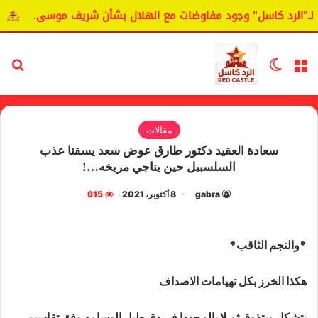
"الرد كاسل" وجود مفاوضات مع الهلال بشأن شريف موسى.
اليا
القائمة
الوضع المظلم
بح
مقالات
سعادة العقيد دكتور طارق عوض سعد يسقنا عذب
السلسبيل حين يناجي مريخه…!
gabra
8 أكتوبر، 2021
615
*والنجم الثاقب*
هكذا الخرز بكل تهيامات الاصداف
يتشكل ويتذوق ثم لا يالو جهدا في دق طبل الوسامه وفق تقاسيم