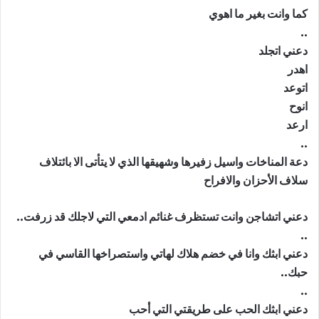
كما وانت بغير ما اهوي
..
دعني اتجلد
اهدر
اتوعد
انوح
ارعد
..
دعة المناخات واسيل زفيرها وشهيقها الذي لا يتأتى الا بائتلاف
سلاف الأحزان والافراح
دعني اتشاجن وانت تستظرف غنائم ادمعي التي لاجلك قد زرفت..
..
دعني ابثك وانا في خضم هلاك لهاتي واستصراخها القاسي في
حبك..
..
دعني ابثك الحب على طريقتي التي أحب