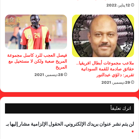
12 يناير، 2022
فيصل العجب للرد كاسل مجموعة
المريخ صعبة ولكن لا مستحيل مع
ملاعب مجموعات أبطال افريقيا..
المريخ
حقائق صادمة للقمة السودانية
28 ديسمبر، 2021
تقرير: د/لؤي عبدالنور
29 ديسمبر، 2021
اترك تعليقاً
لن يتم نشر عنوان بريدك الإلكتروني.
الحقول الإلزامية مشار إليها بـ
*