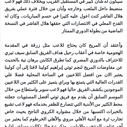
سيكون له شأن كبير في المستقبل القريب وبخلاف ذلك فهو لاعب
منضبط داخل الملعب وخارجه وأبان من خلال فترة عملي بفريق
هلال الفاشر كنت اعول عليه كثيرا في حسم المباريات.. وكان له
القدح المعلي في الانتصارات التي حققها هلال الفاشر في النسخة
الماضية من بطولة الدوري الممتاز
وأعتقد أن المريخ كان يحتاج للاعب مثل زرقة في المقدمة
الهجومية خاصة في أعقاب رحيل هداف الفريق السابق سيف تيري
للاحتراف بالدوري المصري كما تطرق الكابتن برهان تية بالحديث
عن مفاوضات المريخ لنجم توتي إبراهيم كولينا لافتا إلى أن كولينا
يعتبر الان من افضل اللاعبين في الساحة المحلية فضلا علي
القدرات العالية التي يتمتع بها وبراي يتميز على الكثير من اللاعبين
الموجودين بكشف الفريق حاليا فهو لاعب سوبر واستطاع من خلال
الموسم السابق أن يقدم مع فريق توتي أفضل المستويات جعلته
محط الكثير من الأندية التي تتصارع للظفر بخدماته فهو لاعب تشبع
بالخبرات اكتسبها من خلال مشواره الكروي الناجح بحيث خاض
تجارب ثرة مع أندية الأهلي مروي والأهلي الخرطوم كما يعتبر من
أهم عناصر المنتخب والاولمبي وذكر تية حال تكللت مساعي إدارة