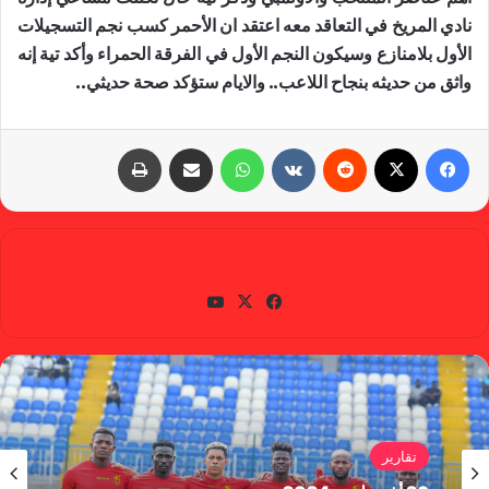
نادي المريخ في التعاقد معه اعتقد ان الأحمر كسب نجم التسجيلات
الأول بلامنازع وسيكون النجم الأول في الفرقة الحمراء وأكد تية إنه
واثق من حديثه بنجاح اللاعب.. والايام ستؤكد صحة حديثي..
فيسبوك
X
‏Reddit
‏VKontakte
واتساب
مشاركة عبر البريد
طباعة
gabra
في
X
يوتي
سب
وب
وك
تقارير