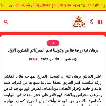
لـ"الرد كاسل" وجود مفاوضات مع الهلال بشأن شريف موسى.
ال
القائمة
الوضع المظلم
بح
تقارير
برهان تية زرقة قناص وكولينا نجم الميركاتو الشتوي الأول
gabra
5 أكتوبر، 2021
828
اعتبر الكابتن برهان تية إن تسجيل المريخ لمهاجم هلال الفاشر
زرقة مكسب كبير للفريق عطفا على ما يمتع به من قدرات فنية
عالية واجادته لإحراز الأهداف من أنصاف الفرص فهو مهاجم قناص
ومرعب للحراس وبلاشك فهو قادر على حجز مقعده في التوليفة
الأساسية للاحمر من الوهلة وأعتقد بأن المريخ كسب مهاجم