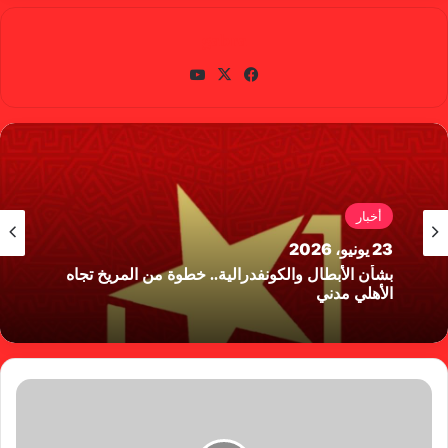
gabra
في
X
يوتي
سب
وب
وك
أخبار
23 يونيو، 2026
بشأن الأبطال والكونفدرالية.. خطوة من المريخ تجاه
الأهلي مدني