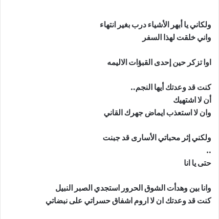
ولكاني يا أبهر الأشياء درب بغير انتهاء
واني خلقت لهذا السفر
اوا تزكر حين إحدى القبؤات الاليمه
كنت قد وعدتك أيها النجم..
أن لا اشتهيك
وان لا استعذب ايماض جهرك القاني
ولكني إثر محباتي الأسارى قد جبنت
..
حتى يا انا
وانا بين وهدأت الشوق الحرور استجدي الصبر النبيل
كنت قد وعدتك ان لا اروم اشفاق حسراتي على نبضاتي