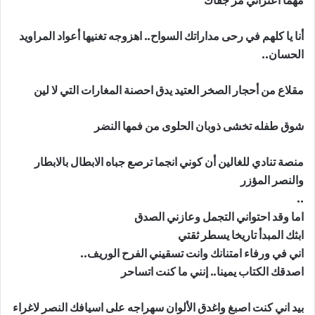
مهما اعتراني مر جفاك
أنا يا كلهم في رحى مداراتك السواح.. اهزوجه تغنيها أعواد المراويد
الحسان..
مقلاع من أحجار الصخر العتيد يدق احصنة المغارات التي لا لين
شوق طفله تخشى ذوبان الحلوى من فمها النضر
منصة تنادي للغالين أن كوني انجما ترصع جباه الابطال بالابطار
والنصر المؤزر
..
اما وقد احتواني التجمل وعازني الصدق
ابثك المبدأ تاريخا يسطر ثقتي
اني في ورفاء امتنانك وانت تسقيني الفرح الوريف..
اصدقك الكتاب يمينا.. إنني ما كنت اتساحر
بيد اني كنت اصبغ واغدق الألوان سهراجه على اسيافك النصر لاغراء