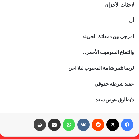
لاجئات الأحزان
أن
امزجي بين دمعاتك الحزينه
والتماع السوميت الأحمر..
لربما تثمر شامة المحبوب ليلا اجن
عقيد شرطه حقوقي
د/طارق عوض سعد
فيسبوك
X
‏Reddit
‏VKontakte
واتساب
مشاركة عبر البريد
طباعة