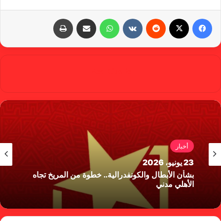
فيسبوك
X
‏Reddit
‏VKontakte
واتساب
مشاركة عبر البريد
طباعة
Red Castle
أخبار
23 يونيو، 2026
بشأن الأبطال والكونفدرالية.. خطوة من المريخ تجاه
الأهلي مدني