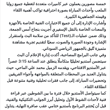
خمسة مصورين يعملون عبر كاميرات متعددة لتغطية جميع زوايا
الملعب وأحداث المباراة بصورة احترافية تواكب أهمية اللقاء
وقيمته الجماهيرية الكبيرة.
وأشارت الإدارة إلى أن جميع الاختبارات الفنية الخاصة بالأجهزة
والمعدات الخاصة بالنقل الإسفيري أُجريت بنجاح أمس الجمعة،
وذلك ضمن عمليات الـ(Test) للتأكد من سلامة البث واستقرار
الإشارة وجودة الصورة والصوت، سعيًا لتقديم تجربة مشاهدة
متميزة تُليق بالجمهور الرياضي السوداني.
وفي جانب البرامج المصاحبة، أكدت إدارة الإعلام أن البث
سيتضمن أستديو تحليليًا متكاملًا ينطلق عند الساعة 3:15 عصراً
عبر الأستديو الافتتاحي، ويقدمه الزميل محمد علي الماحي، حيث
يتناول العديد من المحطات المتعلقة بالمواجهة وأجواء الفريقين
وتحضيرات المباراة، إلى جانب فقرات تحليلية وفنية متنوعة قبل
انطلاقة اللقاء.
كما سيتواصل الأستديو خلال فترة ما بين الشوطين عبر قراءة
فنية لأحداث الشوط الأول وتحليل أبرز الجوانب التكتيكية والفنية،
قبل أن يُختتم البرنامج بأستديو ختامي عقب صافرة النهاية، يتناول