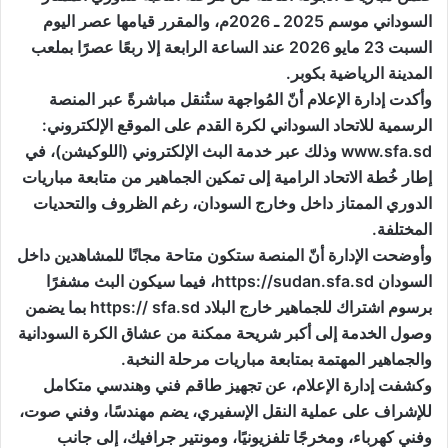
السوداني موسم 2025 ـ 2026م، والمقرر قيامها عصر اليوم
السبت 23 مايو 2026 عند الساعة الرابعة إلا ربعًا عصرًا بملعب
المدينة الرياضية بكوبر.
وأكدت إدارة الإعلام أنّ المُواجهة ستُنقل مباشرةً عبر المنصة
الرسمية للاتحاد السوداني لكرة القدم على الموقع الإلكتروني:
www.sfa.sd وذلك عبر خدمة البث الإلكتروني (اللوكيشن)، في
إطار خُطة الاتحاد الرامية إلى تمكين الجماهير من متابعة مباريات
الدوري الممتاز داخل وخارج السودان، رغم الظروف والتحديات
المختلفة.
وأوضحت الإدارة أنّ المنصة ستكون متاحة مجانًا للمشاهدين داخل
السودان https://sudan.sfa.sd، فيما سيكون البث مشفرًا
برسوم اشتراك للجماهير خارج البلاد https:// sfa.sd بما يضمن
وصول الخدمة إلى أكبر شريحة ممكنة من عشاق الكرة السودانية
والجماهير المهتمة بمتابعة مباريات مرحلة النخبة.
وكشفت إدارة الإعلام، عن تجهيز طاقم فني وهندسي متكامل
للإشراف على عملية النقل الإسفيري، يضم مهندسًا، وفني صوت،
وفني كهرباء، ومخرجًا تلفزيونيًا، ومونتير جرافيك، إلى جانب