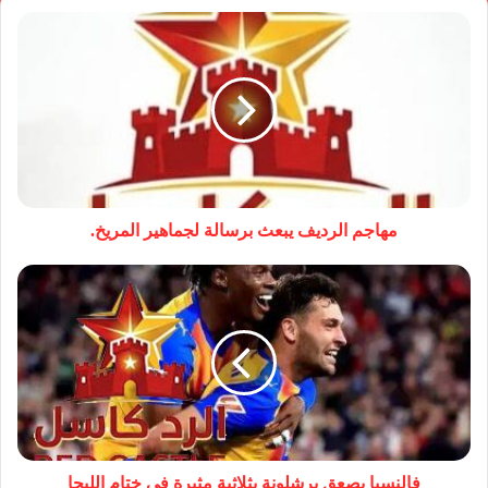
مهاجم الرديف يبعث برسالة لجماهير المريخ.
فالنسيا يصعق برشلونة بثلاثية مثيرة في ختام الليجا