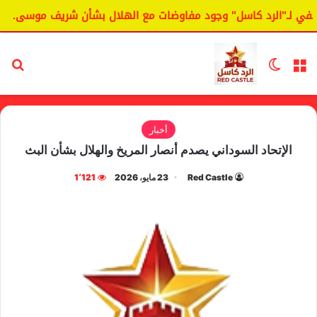
 لـ"الرد كاسل" وجود مفاوضات مع الهلال بشأن شريف موسى.
ا
القائمة
الوضع المظلم
بح
أخبار
الإتحاد السوداني يصدم أنصار المريخ والهلال بشأن البث
Red Castle
23 مايو، 2026
1٬121