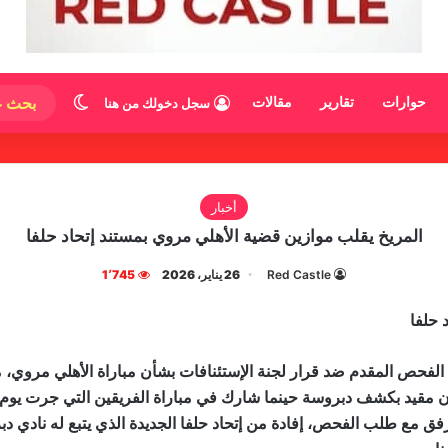
الوضع المظ
حوارات
تقارير
مقالات
سجل دخولك من هنا
أخبار
المريخ يقلب موازين قضية الأهلي مروي بمستند إتحاد حلفا
Red Castle
26 يناير، 2026
1٬745
 حلفا
 الفحص المقدم ضد قرار لجنة الإستئنافات بشأن مباراة الأهلي مروي
يد بكشف دبروسة حينما شارك في مباراة الفريقين التي جرت يوم (11 يناير)
 مع طلب الفحص، إفادة من إتحاد حلفا الجديدة الذي يتبع له نادي دبرو