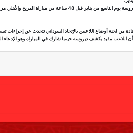
اير.
ويثبت المستند أن اللاعب خرج من كشوفات نادي دبروسة يوم التاسع من ي
فادة من لجنة أوضاع اللاعبين بالإتحاد السوداني تتحدث عن إجراءات ت
 اللاعب مقيد بكشف دبروسة حينما شارك في المباراة وهو الإدعاء الذي