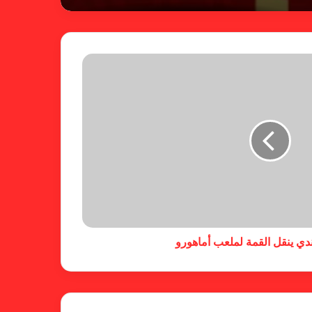
شكوى الهلال.. الإستئناف تهرب من
حسم قضية المريخ وتنتظر الإتحاد
لجنة المسابقات تفاجئ الإتحاد بشأن
الهبوط والصعود
خطوة مريخية جديدة بشأن الشكوى
ضد الهلال
اندي ينقل القمة لملعب أماهورو
كاميرا خفية.. الهلال يخدع أنصاره
بمذكرة تفاهم