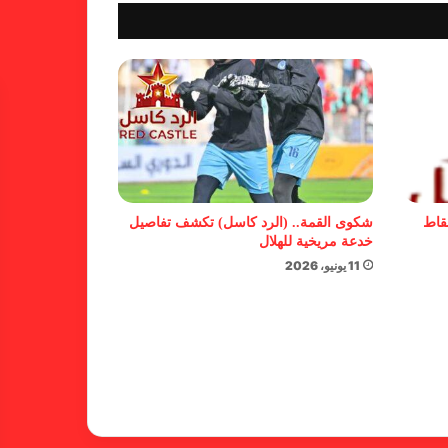
شكوى الهلال.. خطوة مريخية وغضب
على الأمين العام والمسابقات
بسبب “الصفر الدولي” .. ريجيكامب
يهرب من الهلال
نقاط
شكوى القمة.. (الرد كاسل) تكشف تفاصيل
خدعة مريخية للهلال
11 يونيو، 2026
بسبب خلل كبير في اللائحة.. بطلان
لدوري الأولى بالقطينة!
بشأن الأبطال والكونفدرالية.. خطوة
من المريخ تجاه الأهلي مدني