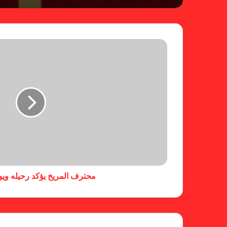
محترف المريخ يؤكد رحيله ويود