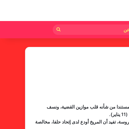
لم
بحث
عن
، مستندا من شأنه قلب موازين القضية، ونسف
لجنة المسابقات تفاجئ الإتحاد بشأن
.
الهبوط والصعود
سة، تفيد أن المريخ أودع لدى إتحاد حلفا، مخالصة