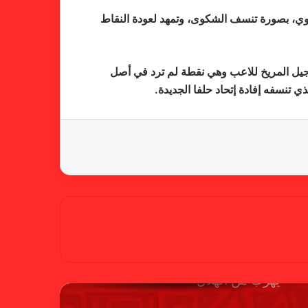
ناير قبل 48 ساعة من مباراة المريخ والأهلي مروي، بصورة تنسف الشكوى، وتمهد لعودة النقاط
خطوة مريخية جديدة بشأن الشكوى
ضد الهلال
سجيل المريخ للاعب وهي نقطة لم ترد في أصل
 تنسفه إفادة إتحاد حلفا الجديدة.
كاميرا خفية.. الهلال يخدع أنصاره
بمذكرة تفاهم
شكوى الهلال.. خطوة مريخية وغضب
على الأمين العام والمسابقات
بسبب “الصفر الدولي” .. ريجيكامب
يهرب من الهلال