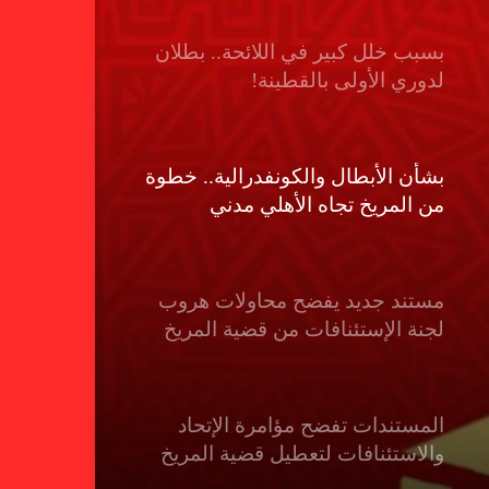
بسبب خلل كبير في اللائحة.. بطلان
لدوري الأولى بالقطينة!
بشأن الأبطال والكونفدرالية.. خطوة
من المريخ تجاه الأهلي مدني
مستند جديد يفضح محاولات هروب
لجنة الإستئنافات من قضية المريخ
المستندات تفضح مؤامرة الإتحاد
والاستئنافات لتعطيل قضية المريخ