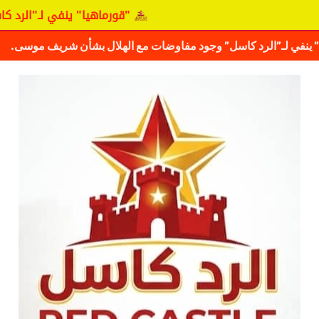
"قورماهيا" ينفي لـ"الرد كاسل" وج
كشف حقيقة مفاوضات نجم المريخ