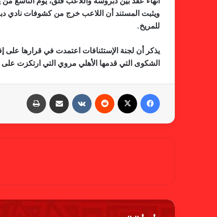
انهاء عقد بين دبروسة واللاعب قلق، يوم التاسع من ين
للمريخ.
يذكر أن لجنة الإستئنافات اعتمدت في قرارها على إ
الشكوى التي قدمها الأهلي مروي التي ارتكزت على أن
فيسبوك
X
‏Reddit
‏VKontakte
مشاركة عبر البريد
طباعة
Red Castle