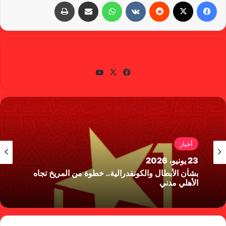
فيسبوك
X
‏Reddit
‏VKontakte
واتساب
مشاركة عبر البريد
طباعة
gabra
في
X
يوتي
سب
وب
وك
أخبار
23 يونيو، 2026
بشأن الأبطال والكونفدرالية.. خطوة من المريخ تجاه
الأهلي مدني