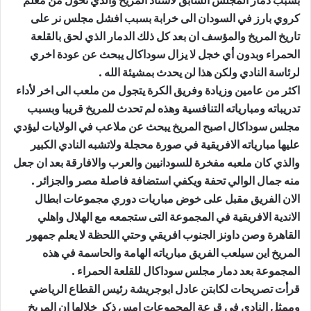
بسبب دمار المجلس السابق لأستاد المريخ والذي تحول من معلم
كروي بارز في السودان الى خرابة بسبب افشل مجلس نر على
تاريخ المريخ والمؤسف ان بعد كل ذلك الدمار الذي لحق بالقلعة
الحمراء وبدون أي خجل لا يزال سوداكال يبحث عن عودة اخري
لرئاسة النادي ولكن هذا لن يحدث بمشيئة الله .
اكثر من عامين وزيادة وفريق الكرة يتجول من ملعب الى اخر لأداء
تدريباته ومبارياته التنافسية وهذه لم تحدث للمريخ قريبا وبسبب
مجلس سوداكال اصبح المريخ يبحث عن ملاعب في الولايات ليؤدي
عليها مبارياته الافريقية في صورة محجلة ولاتشبه النادي الكبير
والذي كان ملعبه مفخرة للسودانيين والعرب والافارقة بعد ان جعل
منه جمال الوالي تحفة ويكفي استضافة فاصلة مصر والجزائر .
الان الفريق مقبل على خوض مباريات دوري مجموعات ابطال
الاندية الافريقية في المجموعة التى ستجمعه مع الهلال واهلي
القاهرة وصن داونز الجنوب افريقي وحتي اللحظة لا يعلم جمهور
المريخ اين سيلعب الفريق مبارياته الهامة والحاسمة في هذه
المجموعة بعد دمار مجلس سوداكال للقلعة الحمراء .
قرأت تصريحات لكابتن عادل ابوجريشة رئيس القطاع الرياضي
وممثل النادي في قرعة المجموعات امس ذكر خلالها ان المريخ