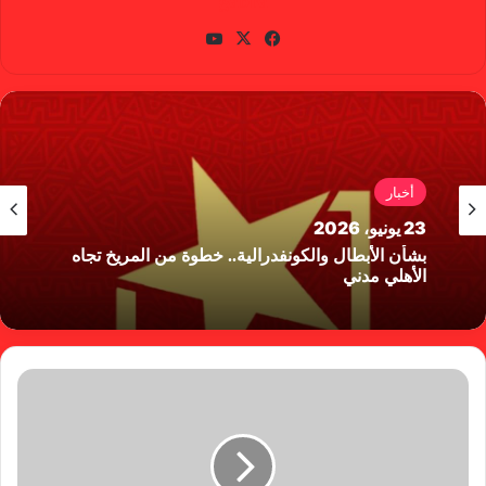
gabra
في
X
يوتي
سب
وب
وك
أخبار
23 يونيو، 2026
بشأن الأبطال والكونفدرالية.. خطوة من المريخ تجاه
الأهلي مدني