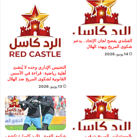
الفنلندي يفضح لجان الإتحاد.. يدعم
شكوى المريخ ويهدد الهلال
14 يونيو، 2026
التجنيس الإداري وحده لا يُنشئ
أهلية رياضية: قراءة في الأسس
القانونية لشكوى المريخ ضد الهلال
13 يونيو، 2026
بالمستندات.. المريخ يترقب
شكوى القمة.. (الرد كاسل) تكشف