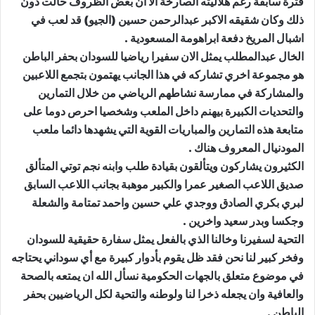
فترة سابقة رغم هلاليته الصارخة الا ان بعض الظروف حالت دون
ذلك وكان شقيقه الاكبر عبدالرحمن حسين (الجيو) قد لعب في
اشبال المريخ دفعة ابراهومة المسعودية .
الخال عبدالمطلب يمثل الان سفيرا رياضيا للسودان بحفر الباطن
هو مجموعة اخري تشاركه في هذا الجانب يهتمون بتجمع اللاعبين
والمشاركة في ممارسة نشاطهم الرياضي من خلال التمارين
والتحديات الكبيرة بيهنم داخل الملعب وشخصيا احرص دوما على
متابعة هذه التمارين والمباريات القوية التي يشهدها دائما ملعب
المودنيال المعروف هناك .
الكثيرون يشاركون ويتألقون بقيادة طلب وابنه نجم توتي المتألق
صديق اللاعب الصغير عمرا والكبير موهبة بجانب اللاعب السابق
لبري بكري الصادق ووجدي علي حسين واحمد تمتامة والشعلة
وجكسا وبدر سعيد واخرين .
التحية لسفيرنا وخالنا الذي بالفعل يمثل سفارة حقيقية للسودان
وفخر كبير لنا نحن فقد ظل يقوم بأدوار كبيرة مع أي سوداني يحتاجه
في موضوع متعلق بالجهات الحكومية نسأل الله ان يمتعه بالصحة
والعافية وان يجعله ذخرا لنا ولوطنه والتحية لكل الرياضيين بحفر
الباطن .