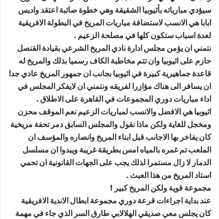
سيؤدي مبارياته بأثيوبيا الشقيقة وهي خطوة صائبة اعتقد واديس
ابابا هي الانسب لاستضافة مباريات المريخ في البطولة الافريقية
لعدة اسباب ستكون كلها في مصلحة الزعيم .
نتمني ان يؤمن مجلس ادارة نادي المريخ الشرعي بقيادة القنصل
حازم على اثيوبيا وان تتم مخاطبة الكاف رسميا بذلك والمريخ له
قاعدة جماهيرية كبيرة في اثيوبيا بجانب ان جمهور المريخ عادي جدا
ان يسافر الى هناك مؤازرا لفريقه ونتمني ان لايفكر المجلس في
اداء مباريات دوري المجموعات في القاهرة على الاطلاق .
اثيوبيا هي الافضل والانسب لمباريات الزعيم نعم الموقف محزن
ومخجل للغاية ولكن ماذا نقول والمجلس السابق دمر تحفة مريخية
كان يفاخر بها الاجانب قبل ابناء المريخ وانصاره والمؤسف ان
الملعب تم غمره بالمياه امس بطريقة غريبة ويبدوا ان مسلسل
الدمار لا زال مستمرا لذلك يجب على الجهات القانونية ان تحمي
استاد المريخ من هذا العبث .
مجموعة قوية ولكن المريخ كبير !
عند بداية اجراءات قرعة دوري مجموعة ابطال الاندية الافريقية
كان يجلس معي صديقي الهلالابي طارق السر الذي جاء في مهمة