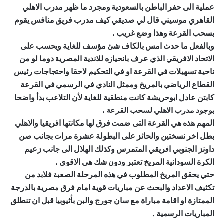
عملية الى حفر الباطن بالسعودية ومجرد ما ظهر مدرب الاهلي
القاهري موسيني قال لي صديقي كيف مدرب فريق منافس يقوم
بسحب القرعة وهذا وضع غريب .
وبالفعل ما حدث امس بالكاف شئ مؤسف للغاية ويحسب على
الاتحاد الافريقي الذي عرف بانحيازه للاندية المصرية دوما لو من
ناحية تسهيلات في القرعة او في التحكيم لاحقا واحتجاجات رئيس
القطاع الرياضي بالمريخ وممثل النادي في الرسمي في القرعة
كابتن عادل ابوجريشة كانت منطقية للغاية لأن التلاعب بدأ واضحا
بوجود مدرب الاهلي لسحب القرعة .
المهم هذه هي القرعة التى ضمت فرق لها مكانتها افريقيا والاهلي
بطل اخر نسختين والحائز على البطولة عشرة مرات بجانب صن
داونز الجنوبي افريقي المتمرس وكذلك الهلال الى جانب زعيم
الكرة السودانية المريخ تعتبر ودون شك هي الاقوي .
حتي يحقق المريخ المطلوب في هذه المرحلة الصعبة فلابد من
تكثيف الاعداد والبحث عن مباريات قوية امام فرق مصرية بالدرجة
الممتازة او اقامة مباراة مع سان جورج والبن بأثيوبيا قبل ان تنطلق
المباريات الرسمية .