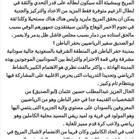
المريخ وبمشيئة الله سيكون ابطاله على قدر التحدي والثقة في
ابطال الزعيم متوفرة فقط المزيد من الاعداد والتركيز والجدية
يمكن ان يحقق المريخ مايريد وليس هناك هناك مستحيلا وكلنا ثقة
في نجوم الاحمر الوهاج والذين سيفتقدون جمهورهم الوفي بسبب
مالحق استاده من دمار بسبب مجلس فاشل ظل يدمر ولا يعمر .
ابو الصديق سفير الرياضيين بحفر الباطن !
بمدينة حفر الباطن في المنطقة الشرقية بالسعودية جالية سودانية
مشرفة وفي قمة الاحترام والترابط بين السودانيين الموجودين بهذه
المدينة الهادئة .. واكثر مالفت نظري هو الاهتمام الكبير بالنشاط
الرياضي وتحديدا التدريبات التى يحرص الاغلبية على المشاركة فيها
وبنتظام تام وكبير .
الخال العزيز عبدالمطلب حسين عثمان (ابو الصديق) من
الشخصيات القديمة جدا في حفر الباطن وهو من الرياضيين
المعروفين بالسودان على مستوي ولاية الجزيرة التى ينتمي اليها
وهو المولود في قرية ود لميد ريفي المسيد محلية الكاملين وهو
رياضي ولاعب كرة قدم مميز للغاية .
لعب في اتحاد الكاملين وكان قريبا من الانضمام لاشبال المريخ في