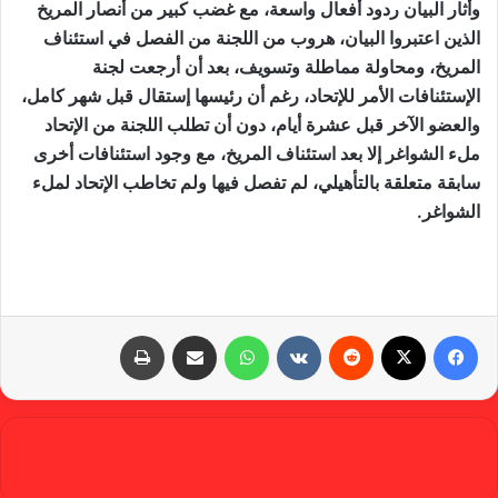
وأثار البيان ردود أفعال واسعة، مع غضب كبير من أنصار المريخ
الذين اعتبروا البيان، هروب من اللجنة من الفصل في استئناف
المريخ، ومحاولة مماطلة وتسويف، بعد أن أرجعت لجنة
الإستئنافات الأمر للإتحاد، رغم أن رئيسها إستقال قبل شهر كامل،
والعضو الآخر قبل عشرة أيام، دون أن تطلب اللجنة من الإتحاد
ملء الشواغر إلا بعد استئناف المريخ، مع وجود استئنافات أخرى
سابقة متعلقة بالتأهيلي، لم تفصل فيها ولم تخاطب الإتحاد لملء
الشواغر.
فيسبوك
X
‏Reddit
‏VKontakte
واتساب
مشاركة عبر البريد
طباعة
Red Castle