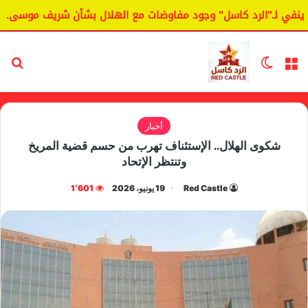
ي لـ"الرد كاسل" وجود مفاوضات مع الهلال بشأن شريف موسى.
القائمة
الوضع المظلم
بح
أخبار
شكوى الهلال.. الإستئناف تهرب من حسم قضية المريخ
وتنتظر الإتحاد
Red Castle
19 يونيو، 2026
1٬601