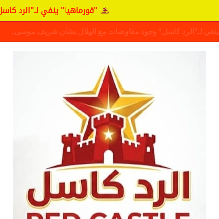
"قورماهيا" ينفي لـ"الرد كاسل" وجود م
ف حقيقة مفاوضات نجم المريخ