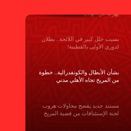
بسبب “الصفر الدولي” .. ريجيكامب
يهرب من الهلال
بسبب خلل كبير في اللائحة.. بطلان
لدوري الأولى بالقطينة!
بشأن الأبطال والكونفدرالية.. خطوة
من المريخ تجاه الأهلي مدني
مستند جديد يفضح محاولات هروب
لجنة الإستئنافات من قضية المريخ