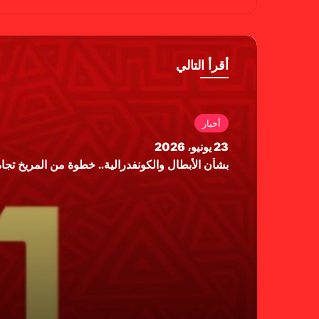
سب
وب
وك
أقرأ التالي
أخبار
23 يونيو، 2026
بشأن الأبطال والكونفدرالية.. خطوة من المريخ تجاه