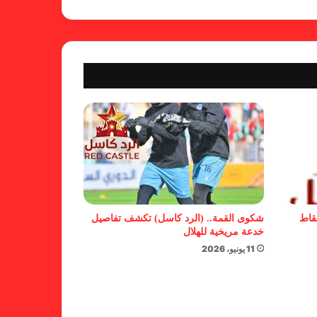
كاميرا خفية.. الهلال يخدع أنصاره
بمذكرة تفاهم
شكوى الهلال.. خطوة مريخية وغضب
على الأمين العام والمسابقات
بسبب “الصفر الدولي” .. ريجيكامب
يهرب من الهلال
نقاط
شكوى القمة.. (الرد كاسل) تكشف تفاصيل
خدعة مريخية للهلال
11 يونيو، 2026
بسبب خلل كبير في اللائحة.. بطلان
لدوري الأولى بالقطينة!