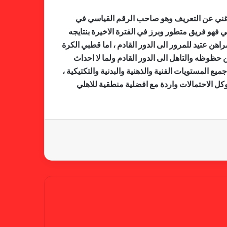
لجنة المسابقات تفاجئ الإتحاد بشأن
هلي المصري غني عن التعريف وهو صاحب الرقم القياسي في
الهبوط والصعود
ن داونز الجنوب افريقي فهو فريق متطور وبرز في الفترة الاخيرة بنتايجه
القاري اذا تحصل على بطولة دوري ابطال اسيا سنة 2016 وكاس السوبر الافريقي سنة 2017 ويبقى مراهن عتيد للمرور الى الدور القادم ، اما قطبي الكرة
ن حظوظه والتاهل الى الدور القادم ولما لا احداث
خطوة مريخية جديدة بشأن الشكوى
 المستويات الفنية والذهنية والبدنية والتكتيكية ،
ضد الهلال
كل الاحتمالات واردة مع افضلية منطقية للاهلي
كاميرا خفية.. الهلال يخدع أنصاره
بمذكرة تفاهم
شكوى الهلال.. خطوة مريخية وغضب
على الأمين العام والمسابقات