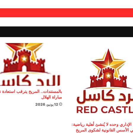
بالمستندات.. المريخ يترقب استعادة 
مباراة الهلال
12 يونيو، 2026
الإداري وحده لا يُنشئ أهلية رياضية:
 الأسس القانونية لشكوى المريخ