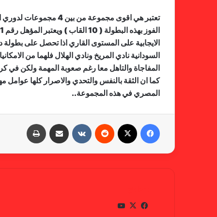
تعتبر هي اقوى مجموعة 
السودانية نادي المريخ ونادي الهلال فلهما من الامكان
المفاجاة والتاهل معا رغم صعوبة المهمة ولكن في كرة 
كما ان الثقة بالنفس والتحدي والاصرار كلها عوامل م
المصري في هذه المجموعة..
فيسبوك
X
‏Reddit
‏VKontakte
مشاركة عبر البريد
طباعة
gabra
في
X
يوتي