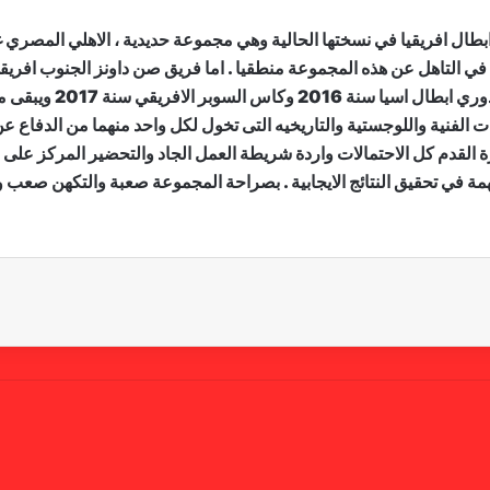
من بين 4 مجموعات لدوري ابطال افريقيا في نسختها الحالية وهي مجموعة حديدية ، الا
الفوز بهذه البطولة ( 10 القاب ) ويعتبر المؤهل رقم 1 في التاهل عن هذه المجموعة منطقيا . اما فريق ص
الايجابية على المستوى 
يات الفنية واللوجستية والتاريخيه التى تخول لكل واحد منهما من الدفاع ع
القدم كل الاحتمالات واردة شريطة العمل الجاد والتحضير المركز على جميع
همة في تحقيق النتائج الايجابية . بصراحة المجموعة صعبة والتكهن صعب و