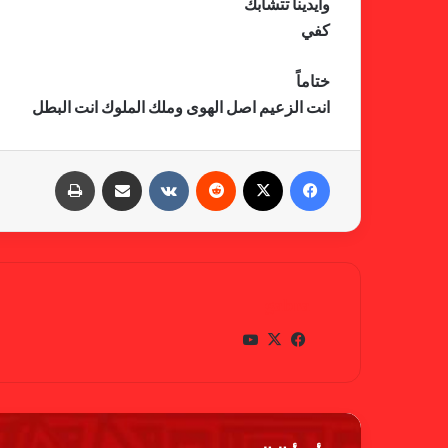
وايدينا تتشابك
كفي
ختاماً
انت الزعيم اصل الهوى وملك الملوك انت البطل
فيسبوك
X
‏Reddit
‏VKontakte
مشاركة عبر البريد
طباعة
gabra
في
X
يوتي
سب
وب
وك