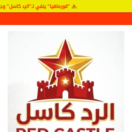
"قورماهيا" ينفي لـ"الرد كاسل" وجود مفاوضات 
ف حقيقة مفاوضات نجم المريخ