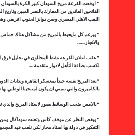
* اوقعت القرعة مريخ السودان كبير الكرة بالسودان 
الفاتحين العائدين من المعارك بالنصر المبين وتاريخ ال
اللقب الاهلي المصري وصن دوانز الجنوب افريقي وهذا 
*وبرغم كل مايحيط بالمريخ من مشاكل هناك حماس وا
والانجاز……
*عقب اعلان القرعة نشط المحللون في تحليل فرق ال
لكسب بطاقة التأهل لادوار متقدمة….
*يعد المريخ نفسه جيدأ بمعسكر القاهرة وبدايات الدو
بالكاميرون والتي نتمني ان يكون لمنتخبنا الوطني بها
*بالامس ضجت الوسائط بصور لاستاد المريخ والذي تح
*وبغض النظر عن موقف كاس وتعنت سوداكال ومن يشايع
التفكير في دولة بها استاد مجاز لكي نلعب فيه المجمو