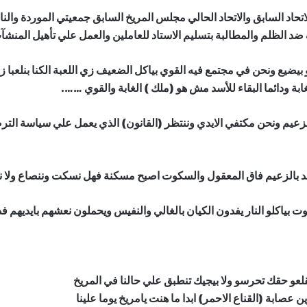
حاد السابق والاتحاد الحالي مجلس المريخ السابق جمعيتي الموردة والنا
ضد الظلم والمطالبة بتسليم الاستاد للعاملين والعمل علي تأهيل المنش
يضيع ونحن في مجتمع فيه القوي بياكل الضعيف زي اللعبة الكنا بنلعبا ز
ابة ودائما البقاء للأسد مش هو (ملك ) الغابة والقوي …….
الزعيم ونحن مكتفي الايدي وننتظر (القانون) الذي يعمل علي سياسة الترض
د بالزعيم فاق المعقول والسكوت اصبح مسكنة فهل نسكت وننصاع ولا 
 بياكلو النار يفدون الكيان بالغالي والنفيس ويحملون نعشهم بايديهم فداء
و حقك تحرسو ولا بيجيك تنطبق علي حالنا في المريخ
عصابة (القناع الاحمر) ابدا ما هنت يامريخ يوما علينا