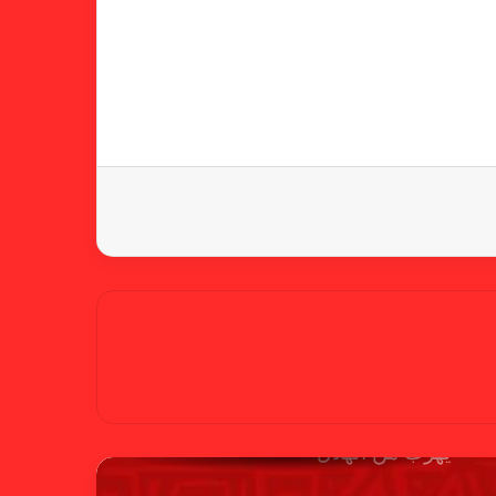
خطوة مريخية جديدة بشأن الشكوى
ضد الهلال
كاميرا خفية.. الهلال يخدع أنصاره
بمذكرة تفاهم
شكوى الهلال.. خطوة مريخية وغضب
على الأمين العام والمسابقات
بسبب “الصفر الدولي” .. ريجيكامب
يهرب من الهلال