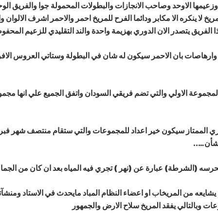
وزعيمها الاوحد وصاحب الانجازات والبطولات المحمولة جوا والفريق الو
مريخ لا ينكره الا مكابر ودائما الفرح للمريخ احمر والاحمر اشرف الالوان 
الفريق يتصدر الان الدوري بهزيمة واحدة والند التقليدي للزعيم المحف
رهاصات بان الاحمر سيكون له شان في البطولة وستاتي العروس الافريق
مجموعة الاولي والتي تضم فريقي السودان واتفق الجميع علي انها مجم
ري الممتاز سيكون خير اعداد للمجموعات والتي ستقام منتصف شهر فبراير 
 شأن…..
رسه (الشرطة) عبارة عن (نهر ) تجري فيه المياه بعد ان كان من الجم
ه من المريخاب او اعضاء النظام المباد مايحدث في الاستاد ومنشآته 
عات وبالتالي يفقد المريخ سلاح الارض والجمهور