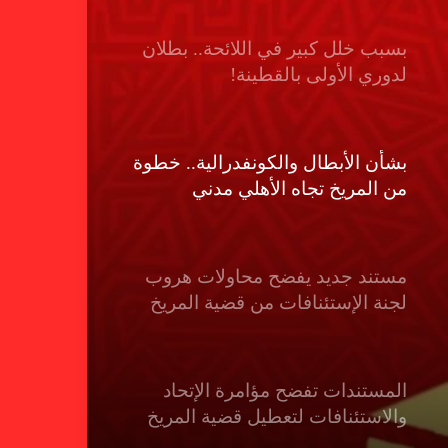
بسبب خلل كبير في اللائحة.. بطلان
لدوري الأولى بالقطينة!
بشأن الأبطال والكونفدرالية.. خطوة
من المريخ تجاه الأهلي مدني
مستند جديد يفضح محاولات هروب
لجنة الإستئنافات من قضية المريخ
المستندات تفضح مؤامرة الإتحاد
والاستئنافات لتعطيل قضية المريخ