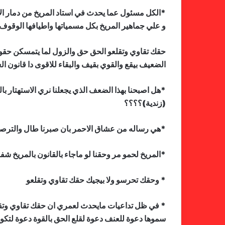
*الكل مسئول عما يحدث في استاد المريخ من دمار الات
و علي جماهير المريخ بكل مسمياتها واطيافها الوقوف 
حقك تقاوي وتقلعو الحق حق والزول لما يتمسكن حقو ب
الضعيف بيقع والقوي بقيف والبقاء للاقوى دا قانون الغ
*هل اصبحنا بهذا الضعف الذي يجعلنا نري الاستهتار ب
(زندية)؟؟؟؟
*هي رساله من عشاق الاحمر بان صبرنا طال والترص
*المريخ لحمو مر وحقنا لو ماجاء بالقانون بالمريخ شفوت
* وحقك تحرسو ولا بيجيك حقك تقاوي وتقلعو
* في ظل تداعيات مايحدث لعمري ان حقك تقاوي وتقلع
سموها دعوة للعنف دعوة لقلع الحق بالقوة دعوة لتكوين 