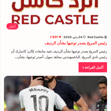
أخبار
Red Castle
24 مايو، 2026
1٬571
رئيس المريخ يصدر توجيها بشأن الرديف
رئيس المريخ يصدر توجيها بشأن الرديف تفيد متابعات (الرد كاسل)، أن
رئيس نادي المريخ، الباشمهندس مجاهد سهل، أصدر توجيها، بشأن…
أكمل القراءة »