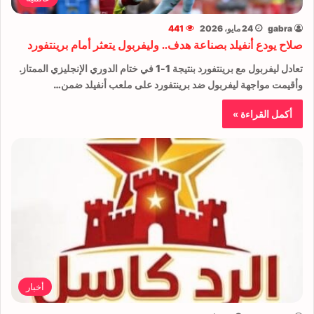
gabra
24 مايو، 2026
441
صلاح يودع أنفيلد بصناعة هدف.. وليفربول يتعثر أمام برينتفورد
تعادل ليفربول مع برينتفورد بنتيجة 1-1 في ختام الدوري الإنجليزي الممتاز.
وأقيمت مواجهة ليفربول ضد برينتفورد على ملعب أنفيلد ضمن…
أكمل القراءة »
أخبار