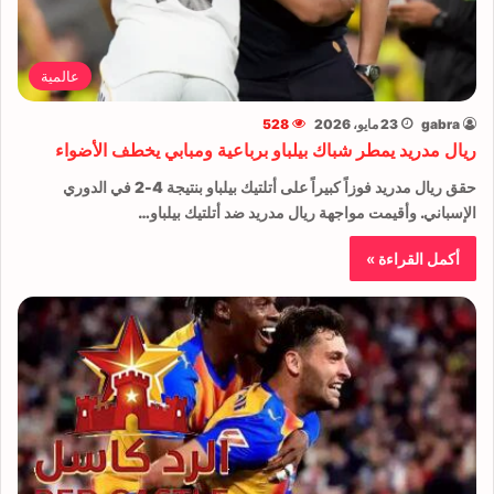
عالمية
gabra
23 مايو، 2026
528
ريال مدريد يمطر شباك بيلباو برباعية ومبابي يخطف الأضواء
حقق ريال مدريد فوزاً كبيراً على أتلتيك بيلباو بنتيجة 4-2 في الدوري
الإسباني. وأقيمت مواجهة ريال مدريد ضد أتلتيك بيلباو…
أكمل القراءة »