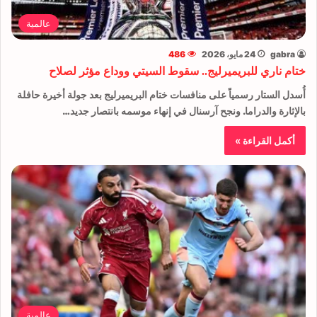
عالمية
gabra
24 مايو، 2026
486
ختام ناري للبريميرليج.. سقوط السيتي ووداع مؤثر لصلاح
أُسدل الستار رسمياً على منافسات ختام البريميرليج بعد جولة أخيرة حافلة
بالإثارة والدراما. ونجح آرسنال في إنهاء موسمه بانتصار جديد…
أكمل القراءة »
عالمية