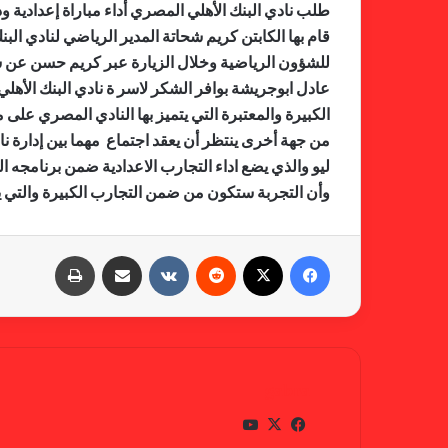
طلب نادي البنك الأهلي المصري أداء مباراة إعدادية ود
قام بها الكابتن كريم شحاتة المدير الرياضي لنادي ا
للشؤون الرياضية وخلال الزيارة عبر كريم حسن عن سعا
عادل ابوجريشة بوافر الشكر لاسر ة نادي البنك الأهلي
الكبيرة والمعتبرة التي يتميز بها النادي المصري على
من جهة أخرى ينتظر أن يعقد اجتماع مهما بين إدارة ناد
ليو والذي يضع اداء التجارب الاعدادية ضمن برنامجه 
وأن التجربة ستكون من ضمن التجارب الكبيرة والتي يم
فيسبوك
X
‏Reddit
‏VKontakte
مشاركة عبر البريد
طباعة
gabra
في
X
يوتي