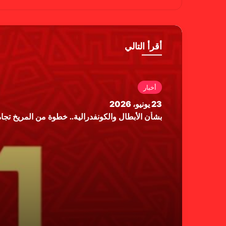
سب
وب
وك
أقرأ التالي
أخبار
23 يونيو، 2026
بشأن الأبطال والكونفدرالية.. خطوة من المريخ تجاه