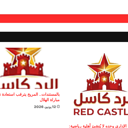
بالمستندات.. المريخ يترقب استعادة 
مباراة الهلال
12 يونيو، 2026
الإداري وحده لا يُنشئ أهلية رياضية: