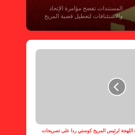
المستندات تفضح مؤامرة الإتحاد
والاستئنافات لتعطيل قضية المريخ
شكوى الهلال.. الإستئناف تهرب من
حسم قضية المريخ وتنتظر الإتحاد
لجنة المسابقات تفاجئ الإتحاد بشأن
الهبوط والصعود
خطوة مريخية جديدة بشأن الشكوى
ضد الهلال
 اللهجة لرئيس المريخ كوستي ردا على تصريحات