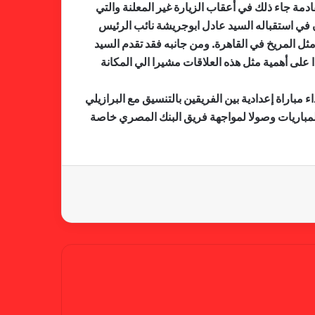
قادمة جاء ذلك في أعقاب الزيارة غير المعلنة والتي
لجنة المسابقات تفاجئ الإتحاد بشأن
ن في استقباله السيد عادل ابوجريشة نائب الرئيس
الهبوط والصعود
ثل المريخ في القاهرة. ومن جانبه فقد تقدم السيد
 على أهمية مثل هذه العلاقات مشيرا الي المكانة
خطوة مريخية جديدة بشأن الشكوى
 مباراة إعدادية بين الفريقين بالتنسيق مع البرازيلي
ضد الهلال
 المباريات وصولا لمواجهة فريق البنك المصري خاصة
كاميرا خفية.. الهلال يخدع أنصاره
بمذكرة تفاهم
شكوى الهلال.. خطوة مريخية وغضب
على الأمين العام والمسابقات