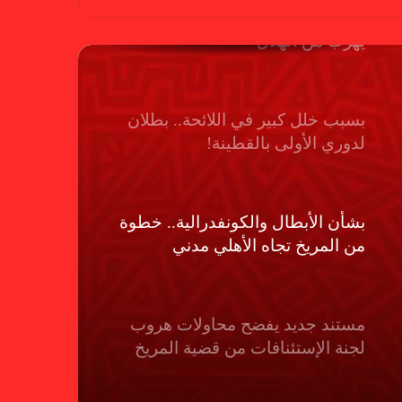
بسبب “الصفر الدولي” .. ريجيكامب
يهرب من الهلال
بسبب خلل كبير في اللائحة.. بطلان
لدوري الأولى بالقطينة!
بشأن الأبطال والكونفدرالية.. خطوة
من المريخ تجاه الأهلي مدني
مستند جديد يفضح محاولات هروب
لجنة الإستئنافات من قضية المريخ