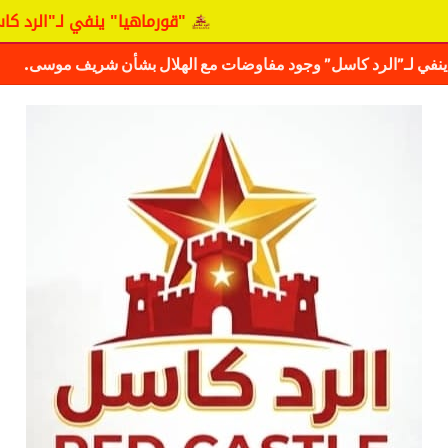
"قورماهيا" ينفي لـ"الرد كاسل" وجود 
ف حقيقة مفاوضات نجم المريخ