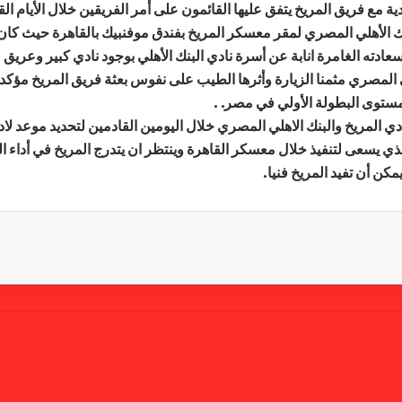
ية مع فريق المريخ يتفق عليها القائمون على أمر الفريقين خلال الأيام ال
لبنك الأهلي المصري لمقر معسكر المريخ بفندق موفنبيك بالقاهرة حيث كا
دته الغامرة انابة عن أسرة نادي البنك الأهلي بوجود نادي كبير وعريق م
 المصري مثمنا الزيارة وأثرها الطيب على نفوس بعثة فريق المريخ مؤكدا
 مستوى البطولة الأولي في مصر. .
ي المريخ والبنك الاهلي المصري خلال اليومين القادمين لتحديد موعد لاداء
الذي يسعى لتنفيذ خلال معسكر القاهرة وينتظر ان يتدرج المريخ في أداء
كن أن تفيد المريخ فنيا.