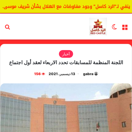
ي لـ"الرد كاسل" وجود مفاوضات مع الهلال بشأن شريف موسى.
القائمة
الوضع المظلم
بح
أخبار
اللجنة المنظمة للمسابقات تحدد الاربعاء لعقد أول اجتماع
gabra
13 ديسمبر، 2021
156