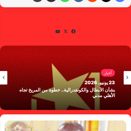
gabra
في
X
يوتي
سب
وب
وك
أخبار
23 يونيو، 2026
بشأن الأبطال والكونفدرالية.. خطوة من المريخ تجاه
الأهلي مدني