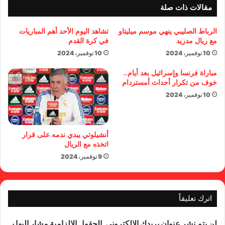
مقالات ذات صلة
الرباط الصليبي ينهي موسم ميليتاو
تشاهد اليوم الأحد أهم المباريات
مع ريال مدريد
في كرة القدم
10 نوفمبر، 2024
10 نوفمبر، 2024
مباراة فرنسا وإسرائيل بعد أيام..
خوف من تكرار أحداث أمستردام
10 نوفمبر، 2024
أنشيلوتي يبدي ندمه على قرار
اتخذه مع الريال
9 نوفمبر، 2024
اترك تعليقاً
لن يتم نشر عنوان بريدك الإلكتروني.
الحقول الإلزامية مشار إليها بـ