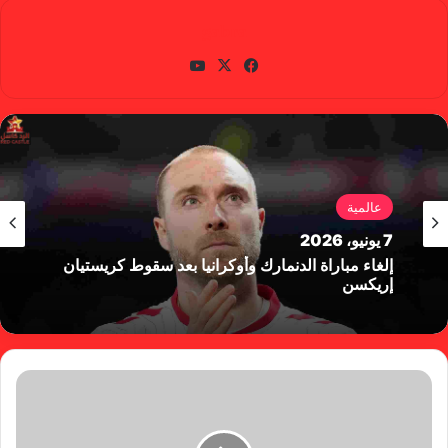
gabra
في
X
يوتي
سب
وب
وك
عالمية
7 يونيو، 2026
إلغاء مباراة الدنمارك وأوكرانيا بعد سقوط كريستيان
إريكسن