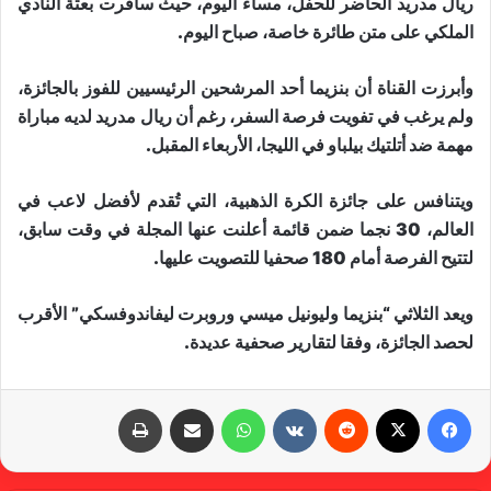
ريال مدريد الحاضر للحفل، مساء اليوم، حيث سافرت بعثة النادي
الملكي على متن طائرة خاصة، صباح اليوم.
وأبرزت القناة أن بنزيما أحد المرشحين الرئيسيين للفوز بالجائزة،
ولم يرغب في تفويت فرصة السفر، رغم أن ريال مدريد لديه مباراة
مهمة ضد أتلتيك بيلباو في الليجا، الأربعاء المقبل.
ويتنافس على جائزة الكرة الذهبية، التي تُقدم لأفضل لاعب في
العالم، 30 نجما ضمن قائمة أعلنت عنها المجلة في وقت سابق،
لتتيح الفرصة أمام 180 صحفيا للتصويت عليها.
ويعد الثلاثي “بنزيما وليونيل ميسي وروبرت ليفاندوفسكي” الأقرب
لحصد الجائزة، وفقا لتقارير صحفية عديدة.
فيسبوك
X
‏Reddit
‏VKontakte
واتساب
مشاركة عبر البريد
طباعة