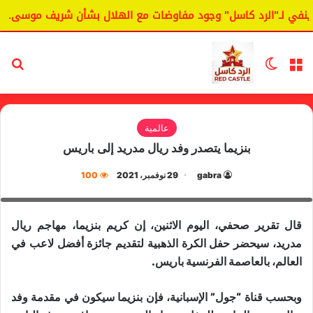
في لـ"الرد كاسل" وجود مفاوضات مع الهلال بشأن شريف موسى.
القائمة
الوضع المظلم
بح
FILE PHOTO: Soccer Football - LaLiga - Real Madrid v
عالمية
RCD Mallorca - Santiago Bernabeu, Madrid, Spain -
بنزيما يتصدر وفد ريال مدريد إلى باريس
September 22, 2021 Real Madrid's Karim Benzema
celebrates scoring their fifth goal REUTERS/Sergio
gabra
29 نوفمبر، 2021
100
Perez/File Photo
قال تقرير صحفي، اليوم الاثنين، إن كريم بنزيما، مهاجم ريال
مدريد، سيحضر حفل الكرة الذهبية لتقديم جائزة أفضل لاعب في
العالم، بالعاصمة الفرنسية باريس.
وبحسب قناة “جول” الإسبانية، فإن بنزيما سيكون في مقدمة وفد