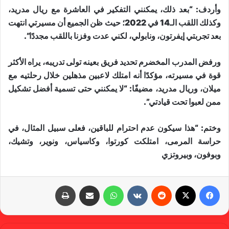
وأردف: “بعد ذلك، يمكنني التفكير في العاشرة مع ريال مدريد،
وكذلك اللقب الـ14 في 2022؛ حيث ظن الجميع أن مسيرتي انتهت
بعد تجربتي إيفرتون، ونابولي، لكني عدت وفزنا باللقب مجددًا”.
ورفض المدرب المخضرم تحديد فريق بعينه تولى تدريبه، يراه الأكثر
قوة في مسيرته، مؤكدًا أنه امتلك لاعبين مذهلين خلال رحلتيه مع
ميلان، وريال مدريد، مضيفًا: “لا يمكنني حتى تسمية أفضل تشكيل
ممن لعبوا تحت قيادتي”.
وختم: “هذا سيكون عدم احترام للباقين، فعلى سبيل المثال، في
حراسة المرمى، امتلكت كورتوا، وكاسياس، ونوير، وتشيك،
وبوفون، وبيروتزي
فيسبوك
X
‏Reddit
‏VKontakte
واتساب
مشاركة عبر البريد
طباعة