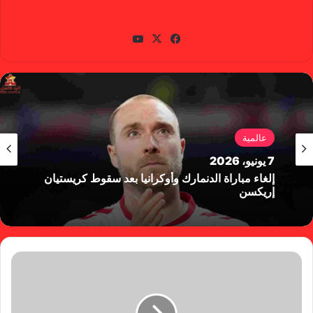
gabra
في
X
يوتي
سب
وب
وك
عالمية
7 يونيو، 2026
إلغاء مباراة الدنمارك وأوكرانيا بعد سقوط كريستيان
إريكسن