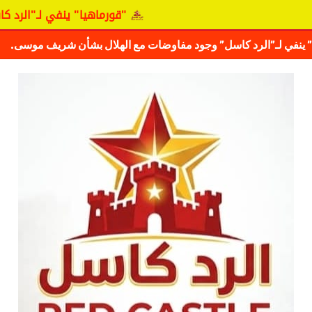
"قورماهيا" ينفي لـ"الرد كاسل" وجود 
كشف حقيقة مفاوضات نجم المريخ