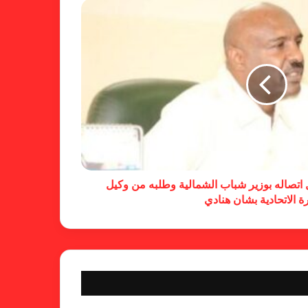
حسم قضية المريخ وتنتظر الإتحاد
لجنة المسابقات تفاجئ الإتحاد بشأن
الهبوط والصعود
خطوة مريخية جديدة بشأن الشكوى
ضد الهلال
تصاله بوزير شباب الشمالية وطلبه من وكيل
رة الاتحادية بشان هنادي
كاميرا خفية.. الهلال يخدع أنصاره
بمذكرة تفاهم
شكوى الهلال.. خطوة مريخية وغضب