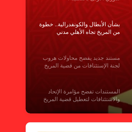
بشأن الأبطال والكونفدرالية.. خطوة
من المريخ تجاه الأهلي مدني
مستند جديد يفضح محاولات هروب
لجنة الإستئنافات من قضية المريخ
المستندات تفضح مؤامرة الإتحاد
والاستئنافات لتعطيل قضية المريخ
شكوى الهلال.. الإستئناف تهرب من