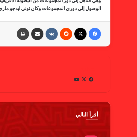
وهي التأهل إلى دور المجموعات من البطولة الأفريقية ا
الوصول إلى دوري المجموعات وكان توني ايدجو ماري ق
فيسبوك
X
‏Reddit
‏VKontakte
مشاركة عبر البريد
طباعة
gabra
في
X
يوتي
سب
وب
وك
أقرأ التالي