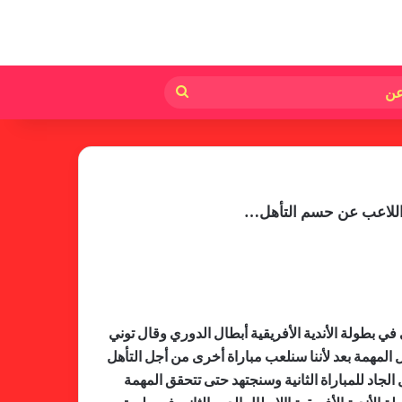
لم
بحث
عن
 اللاعب عن حسم التأهل…
لجنة المسابقات تفاجئ الإتحاد بشأن
الهبوط والصعود
في بطولة الأندية الأفريقية أبطال الدوري وقال توني
المهمة بعد لأننا سنلعب مباراة أخرى من أجل التأهل
خطوة مريخية جديدة بشأن الشكوى
الجاد للمباراة الثانية وسنجتهد حتى تتحقق المهمة
ضد الهلال