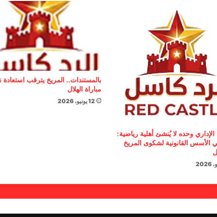
بالمستندات.. المريخ يترقب استعادة 
مباراة الهلال
12 يونيو، 2026
الإداري وحده لا يُنشئ أهلية رياضية:
 الأسس القانونية لشكوى المريخ
ل