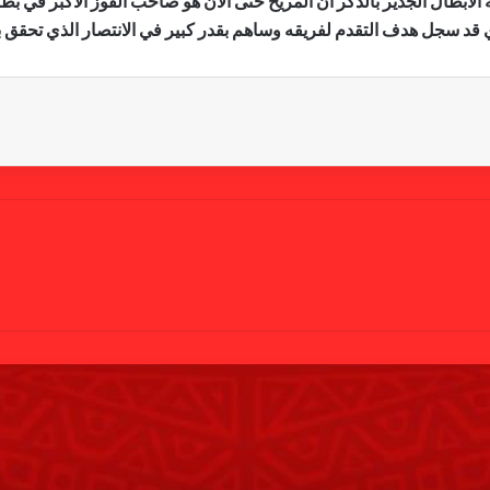
لابطال الجدير بالذكر أن المريخ حتى الآن هو صاحب الفوز الأكبر في بطولة
د سجل هدف التقدم لفريقه وساهم بقدر كبير في الانتصار الذي تحقق بثل