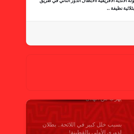
 الأندية الأفريقية االابطال الدور الثاني في طريق
اثية نظيفة ..
كاميرا خفية.. الهلال يخدع أنصاره
بمذكرة تفاهم
شكوى الهلال.. خطوة مريخية وغضب
على الأمين العام والمسابقات
بسبب “الصفر الدولي” .. ريجيكامب
يهرب من الهلال
بسبب خلل كبير في اللائحة.. بطلان
لدوري الأولى بالقطينة!