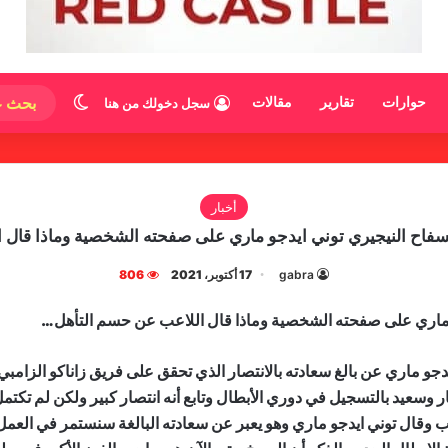
الوضع المظ
حوارات
تقارير
مقالات
سجل دخولك من هنا
أخبار
لسفاح النيجيري توني ايدجو ماري على صفحته الشخصية وماذا قال
gabra
17 أكتوبر، 2021
806
و ماري على صفحته الشخصية وماذا قال اللاعب عن حسم التأهل…
دجو ماري عن بالغ سعادته بالانتصار الذي تحقق على فريق زاناكو الزامبي 
سعيد بالتسجيل في دوري الأبطال وتابع أنه انتصار كبير ولكن لم تكتمل 
إياب وقال توني ايدجو ماري وهو يعبر عن سعادته البالغة سنستمر في العمل 