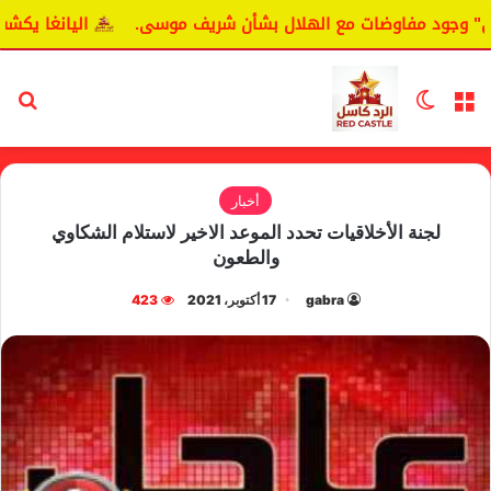
 وجود مفاوضات مع الهلال بشأن شريف موسى.
اليانغا يكشف حق
القائمة
الوضع المظلم
بح
أخبار
لجنة الأخلاقيات تحدد الموعد الاخير لاستلام الشكاوي
والطعون
gabra
17 أكتوبر، 2021
423