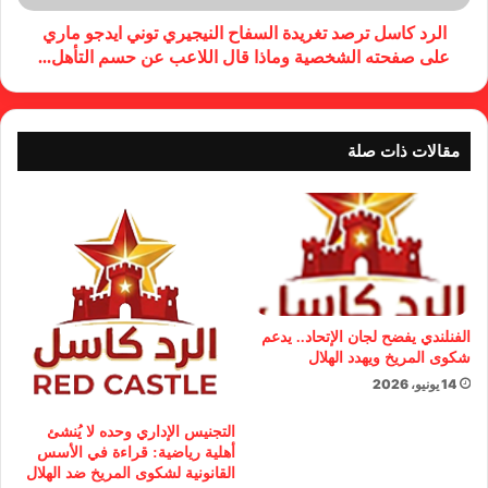
الرد كاسل ترصد تغريدة السفاح النيجيري توني ايدجو ماري
على صفحته الشخصية وماذا قال اللاعب عن حسم التأهل...
مقالات ذات صلة
الفنلندي يفضح لجان الإتحاد.. يدعم
شكوى المريخ ويهدد الهلال
14 يونيو، 2026
التجنيس الإداري وحده لا يُنشئ
أهلية رياضية: قراءة في الأسس
القانونية لشكوى المريخ ضد الهلال