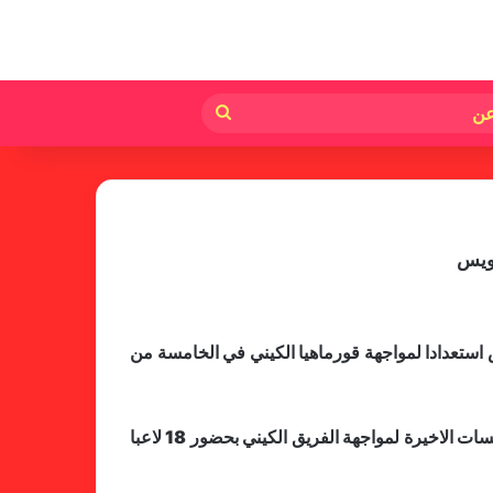
لم
بحث
عن
سويس
استعدادا لمواجهة قورماهيا الكيني في الخامسة من
اشرف الكوتش فاروق جبرة المدير الفني للاهلي مروي ومساعده احمد السيد على المران الختامي ووضع الطاقم التقني اللمسات الاخيرة لمواجهة الفريق الكيني بحضور 18 لاعبا