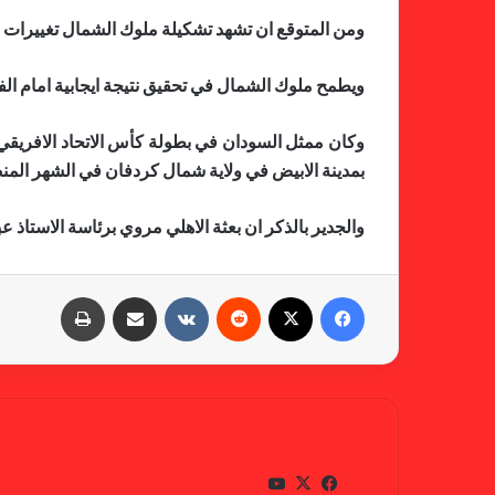
ومن المتوقع ان تشهد تشكيلة ملوك الشمال تغييرات طف
ويطمح ملوك الشمال في تحقيق نتيجة ايجابية امام الفر
بمدينة الابيض في ولاية شمال كردفان في الشهر الم
والجدير بالذكر ان بعثة الاهلي مروي برئاسة الاستاذ 
فيسبوك
X
‏Reddit
‏VKontakte
مشاركة عبر البريد
طباعة
gabra
في
X
يوتي