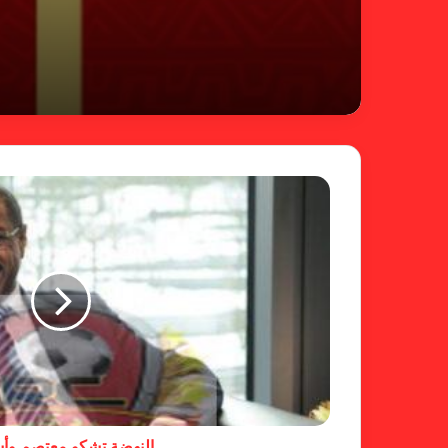
النهضة تشكو معتصم وأ