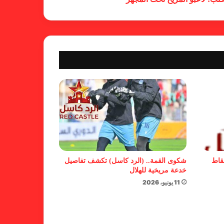
كاميرا خفية.. الهلال يخدع أنصاره
بمذكرة تفاهم
شكوى الهلال.. خطوة مريخية وغضب
على الأمين العام والمسابقات
بسبب “الصفر الدولي” .. ريجيكامب
يهرب من الهلال
نقاط
شكوى القمة.. (الرد كاسل) تكشف تفاصيل
خدعة مريخية للهلال
11 يونيو، 2026
بسبب خلل كبير في اللائحة.. بطلان
لدوري الأولى بالقطينة!