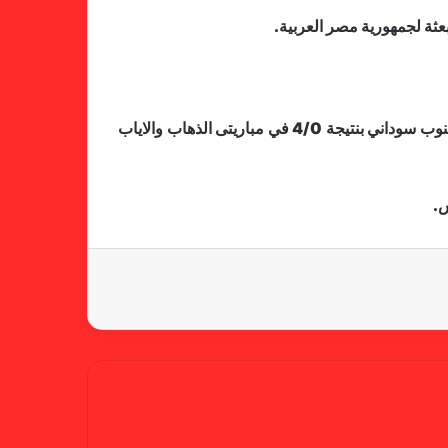
لجنة المسابقات تفاجئ الإتحاد بشأن
عثة لجمهورية مصر العربية.
الهبوط والصعود
وكان ممثل السودان في بطولة كأس الاتحاد الافريقي قد تخطى الدور الاول من تمهيدي الكونفدرالية بفوزه على اطلع بره الجنوب سوداني بنتيجة 4/0 في مباريتى الذهاب والاياب
خطوة مريخية جديدة بشأن الشكوى
ضد الهلال
س.
كاميرا خفية.. الهلال يخدع أنصاره
بمذكرة تفاهم
شكوى الهلال.. خطوة مريخية وغضب
على الأمين العام والمسابقات