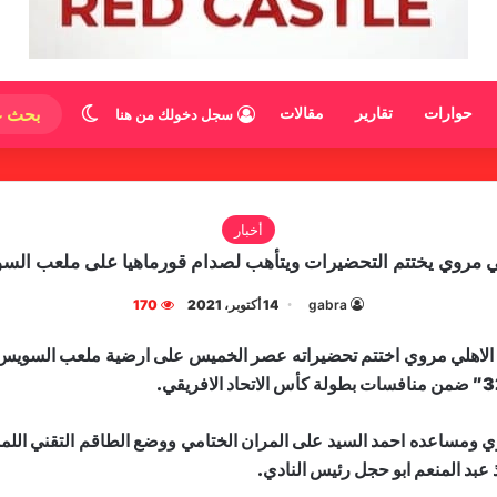
الوضع المظ
حوارات
تقارير
مقالات
سجل دخولك من هنا
أخبار
ي مروي يختتم التحضيرات ويتأهب لصدام قورماهيا على ملعب ال
gabra
14 أكتوبر، 2021
170
ادي الاهلي مروي اختتم تحضيراته عصر الخميس على ارضية ملعب السويس 
اذ عبد المنعم ابو حجل رئيس النادي.