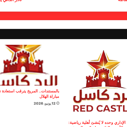
بالمستندات.. المريخ يترقب استعادة 
مباراة الهلال
12 يونيو، 2026
الإداري وحده لا يُنشئ أهلية رياضية: