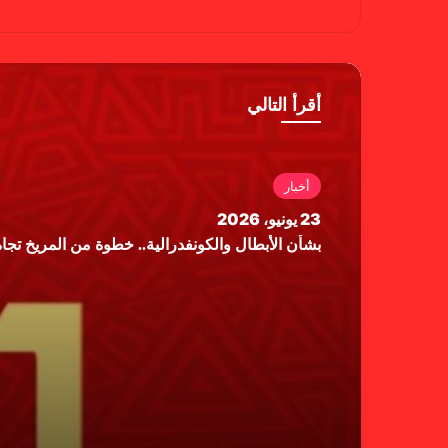
سب
وب
وك
أقرأ التالي
أخبار
23 يونيو، 2026
بشأن الأبطال والكونفدرالية.. خطوة من المريخ تجاه