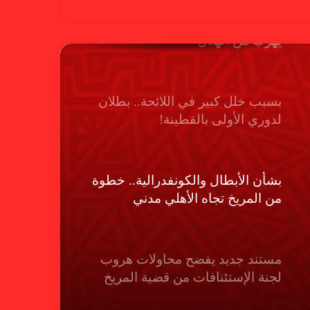
بسبب “الصفر الدولي” .. ريجيكامب
يهرب من الهلال
بسبب خلل كبير في اللائحة.. بطلان
لدوري الأولى بالقطينة!
بشأن الأبطال والكونفدرالية.. خطوة
من المريخ تجاه الأهلي مدني
مستند جديد يفضح محاولات هروب
لجنة الإستئنافات من قضية المريخ