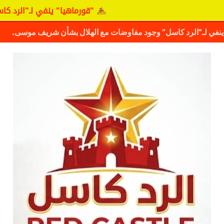
"قورماهيا" ينفي لـ"الرد كاسل" وجود 
ف حقيقة مفاوضات نجم المريخ