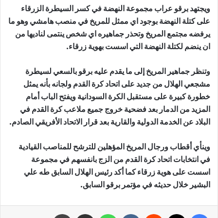
ويجتهد برقو عراب مجموعة النهضة في كسر السيطرة الزرقاء
على كتلة النهضة بوجود اي ممثل للمريخ في منصب هامشي وهو ما
يرفضه مجتمع المريخ وتحذر جماهيره اي شخص ينتمى لناديها من
ان ينضم لكتلة النهضة التي اسست بهوية زرقاء.
وتنظر جماهير المريخ إلى ما يقدم عليه برقو بالسعي لسيطرة
مشجعي الهلال من جديد على اتحاد كرة القدم ولجانه بأنه يمثل
خطورة كبيرة على مستقبل الكرة السودانية ويفتح الباب أمام
المزيد من الدمار بعد فضحية خروج جميع ملاعب كرة القدم في
البلاد عن الخدمة الدولية والقارية بعد قرار الاتحاد الأفريقي الصادم.
وينأي أقطاب ورجال المريخ المؤهلين للترشح للمناصب القيادية
في انتخابات اتحاد كرة القدم من الزج بانفسهم في مجموعة
اسست على هوية زرقاء كما أكد رئيس الهلال السابق طه علي
البشير خلال حديثه في مؤتمر برقو السابق.
فيسبوك
X
‏Reddit
‏VKontakte
واتساب
مشاركة عبر البريد
طباعة