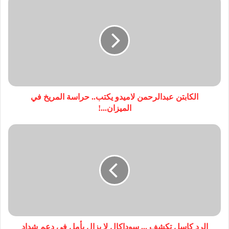
الكابتن عبدالرحمن لاميدو يكتب.. حراسة المريخ في
الميزان...!
الرد كاسل تكشف ... سوداكال لا يزال يأمل في دعم شداد