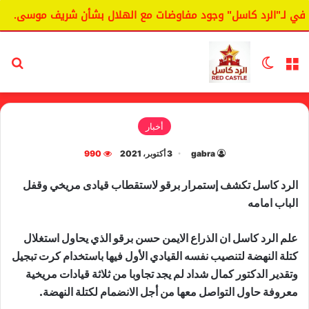
 لـ"الرد كاسل" وجود مفاوضات مع الهلال بشأن شريف موسى.
ا
القائمة
الوضع المظلم
بح
أخبار
gabra
3 أكتوبر، 2021
990
الرد كاسل تكشف إستمرار برقو لاستقطاب قيادى مريخي وقفل
الباب امامه
علم الرد كاسل ان الذراع الايمن حسن برقو الذي يحاول استغلال
كتلة النهضة لتنصيب نفسه القيادي الأول فيها باستخدام كرت تبجيل
وتقدير الدكتور كمال شداد لم يجد تجاوبا من ثلاثة قيادات مريخية
معروفة حاول التواصل معها من أجل الانضمام لكتلة النهضة.