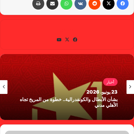
gabra
في
X
يوتي
سب
وب
وك
أخبار
23 يونيو، 2026
بشأن الأبطال والكونفدرالية.. خطوة من المريخ تجاه
الأهلي مدني