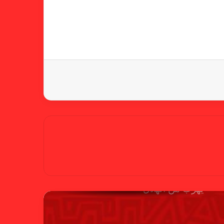
خطوة مريخية جديدة بشأن الشكوى
ضد الهلال
كاميرا خفية.. الهلال يخدع أنصاره
بمذكرة تفاهم
شكوى الهلال.. خطوة مريخية وغضب
على الأمين العام والمسابقات
بسبب “الصفر الدولي” .. ريجيكامب
يهرب من الهلال