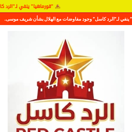
"قورماهيا" ينفي لـ"الرد كاسل" وج
كشف حقيقة مفاوضات نجم المريخ