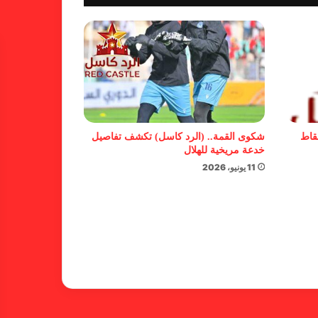
شكوى الهلال.. خطوة مريخية وغضب
على الأمين العام والمسابقات
بسبب “الصفر الدولي” .. ريجيكامب
يهرب من الهلال
نقاط
شكوى القمة.. (الرد كاسل) تكشف تفاصيل
خدعة مريخية للهلال
11 يونيو، 2026
بسبب خلل كبير في اللائحة.. بطلان
لدوري الأولى بالقطينة!
بشأن الأبطال والكونفدرالية.. خطوة
من المريخ تجاه الأهلي مدني