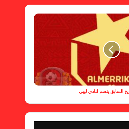
شكوى الهلال.. الإستئناف تهرب من
حسم قضية المريخ وتنتظر الإتحاد
لجنة المسابقات تفاجئ الإتحاد بشأن
الهبوط والصعود
خطوة مريخية جديدة بشأن الشكوى
ضد الهلال
يخ السابق ينضم لنادي ليبي
كاميرا خفية.. الهلال يخدع أنصاره
بمذكرة تفاهم