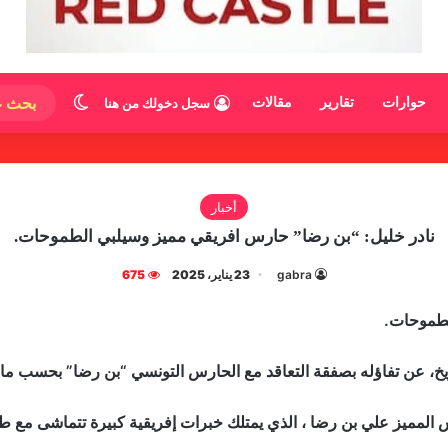
الوضع المظ
حوارات
تقارير
مقالات
سجل دخولك من هنا
أخبار
نادر خليل: “بن رضا” حارس افريقي مميز وسيلبي الطموحات.
gabra
23 يناير، 2025
675
لطموحات.
ريخ، عن تفاؤله بصفقة التعاقد مع الحارس التونسي “بن رضا” بحسب ما 
س المميز علي بن رضا ، الذي يمتلك خبرات إفريقية كبيرة تتماشى مع ط