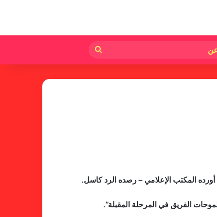
لم
بحث
عن
لجنة المسابقات تفاجئ الإتحاد بشأن
الهبوط والصعود
أورده المكتب الإعلامي – رصده الرد كاسل.
موحات الفريق في المرحلة المقبلة”.