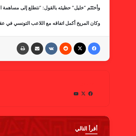
وأختَتَم “خليل” حظيثه بالقول: “نتطلع إلى مساهمة ا
وكان المريخ أكمل اتفاقه مع اللاعب التونسي في عق
فيسبوك
X
‏Reddit
‏VKontakte
مشاركة عبر البريد
طباعة
gabra
في
X
يوتي
سب
وب
وك
أقرأ التالي