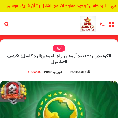
لـ"الرد كاسل" وجود مفاوضات مع الهلال بشأن شريف موسى.
ا
القائمة
الوضع المظلم
بح
أخبار
الكونفدرالية” تعقد أزمة مباراة القمة و(الرد كاسل) تكشف
التفاصيل
Red Castle
4 يونيو، 2026
1٬557