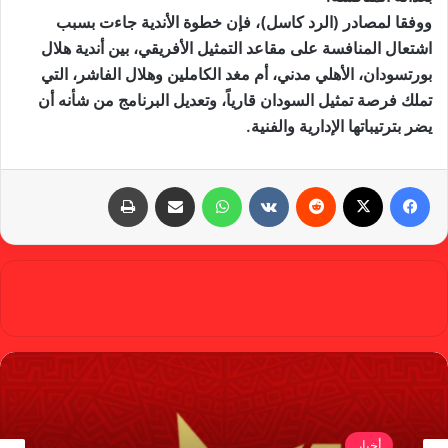
ووفقا لمصادر (الرد كاسل)، فإن خطوة الأندية جاءت بسبب
اشتعال المنافسة على مقاعد التمثيل الأفريقي، بين أندية هلال
بورتسودان، الأهلي مدني، أم مغد الكاملين وهلال الفاشر، التي
تملك فرصة تمثيل السودان قارياً، وتعديل البرنامج من شأنه أن
يضر بترتيباتها الإدارية والفنية.
فيسبوك
X
‏Reddit
‏VKontakte
واتساب
مشاركة عبر البريد
طباعة
Red Castle
أخبار