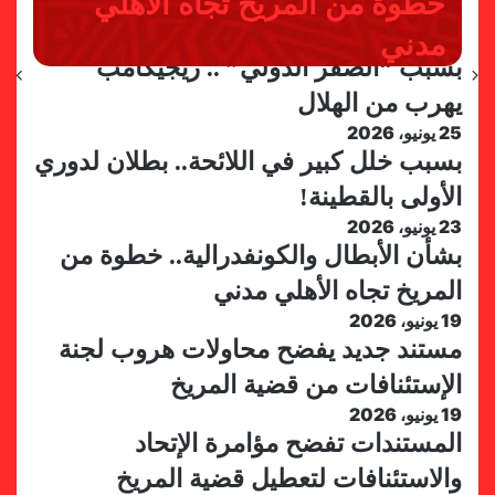
بمذكرة تفاهم
الشكوى ضد الهلال
بشأن الهبوط والصعود
وغضب على الأمين العام
والاستئنافات لتعطيل قضية
ريجيكامب يهرب من الهلال
هروب لجنة الإستئنافات من
خطوة من المريخ تجاه الأهلي
بطلان لدوري الأولى بالقطينة!
من حسم قضية المريخ وتنتظر
الأمين العام والمسابقات
15 يونيو، 2026
مدني
الإتحاد
المريخ
والمسابقات
قضية المريخ
بسبب “الصفر الدولي” .. ريجيكامب
يهرب من الهلال
25 يونيو، 2026
بسبب خلل كبير في اللائحة.. بطلان لدوري
الأولى بالقطينة!
23 يونيو، 2026
بشأن الأبطال والكونفدرالية.. خطوة من
المريخ تجاه الأهلي مدني
19 يونيو، 2026
مستند جديد يفضح محاولات هروب لجنة
الإستئنافات من قضية المريخ
19 يونيو، 2026
المستندات تفضح مؤامرة الإتحاد
والاستئنافات لتعطيل قضية المريخ