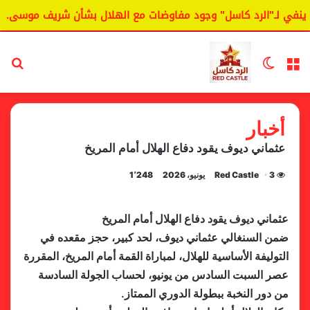
نفي لـ"الرد كاسل" وجود مفاوضات مع الهلال بشأن شريف موسى.
القائمة
الوضع المظلم
بح
أخبار
عثماني ديوف يقود دفاع الهلال أمام المريخ
3 يونيو، 2026
Red Castle
1٬248
عثماني ديوف يقود دفاع الهلال أمام المريخ
ضمن السنغالي عثماني ديوف، لحد كبير، حجز مقعده في
التوليفة الأساسية للهلال، لمباراة القمة أمام المريخ، المقررة
عصر السبت السادس من يونيو، لحساب الجولة السادسة
من دور النخبة ببطولة الدوري الممتاز.