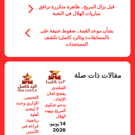
قبل نزال المريخ.. ظاهرة متكررة ترافق
مباريات الهلال في النخبة
بشأن موعد القمة.. ضغوط عنيفة على
(المسابقات) و(الرد كاسل) تكشف
المستجدات
مقالات ذات صلة
الفنلندي
يفضح لجان
التجنيس
الإتحاد..
الإداري وحده
يدعم شكوى
لا يُنشئ
المريخ ويهدد
أهلية
الهلال
رياضية:
14 يونيو،
قراءة في
2026
الأسس