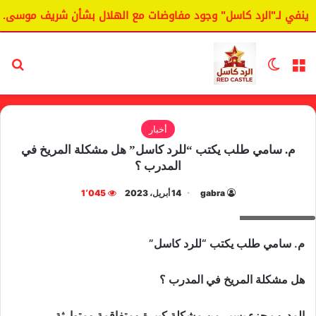
في لـ"الرد كاسل" وجود مفاوضات مع الهلال بشأن شريف موسى.
القائمة
الوضع المظلم
بح
أخبار
م. سامي طلب يكتب “للرد كاسل” هل مشكلة المريخ في
المدرب ؟
gabra
14 أبريل، 2023
1٬045
سامي طلب
م. سامي طلب يكتب “للرد كاسل”
هل مشكلة المريخ في المدرب ؟
المدرب جزء يسير من مشكلة كبيرة ومتفاقمة ومتوارثة