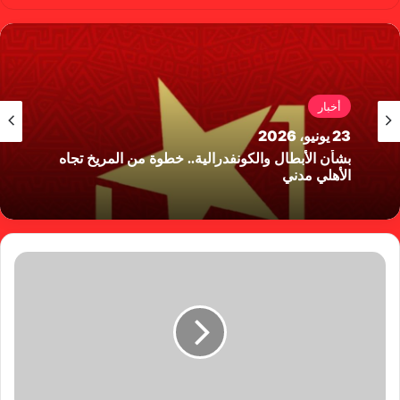
سب
وب
وك
أخبار
23 يونيو، 2026
بشأن الأبطال والكونفدرالية.. خطوة من المريخ تجاه
الأهلي مدني