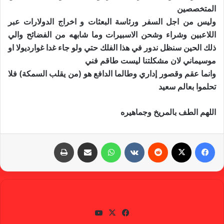
المتخصصين
وليس من اجل السفر ورئاسة البعثات و اخراج الدولارات عبر
اللاعبين وشراء وشحن الاسبيرات وما شابهه من الفضائح والي
ذلك الحين سنظل ندور في هذا الفلك حتي ولو جاء غدا غوارديولا او
موسيماني لان مشكلتنا ليست طاقم فني
وانما عقم وقصور إداري وطالما الدافع هو (من يقلب السمكة) فلا
تحلموا بعالم سعيد
اللهم الطف بالمريخ وجماهيره
فيسبوك
X
‏Reddit
‏VKontakte
واتساب
مشاركة عبر البريد
طباعة
gabra
في
X
يوتي