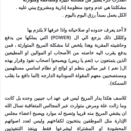
مشكلتنا هي عدم وجود منظومة إدارية ومشروع يبني عليه .
الكل يعمل بمبدأ رزق اليوم باليوم .
لا أحد يعرف حدوده او صلاحياته واذا عرفها لا يلتزم بها
وكلللل ذلك يرجع الي ال (POWER) التي يملكها من يدفع
وحاشيته المقربة
وهذا يلخص لنا مشكلة المريخ المتوارثة
،
فمن
يدفع يقرب اليه خاصته من الأصحاب او الموالين او المطيعين
الذين يتمتعون ب (نعم يا ريس) ويصبحوا اصحاب نفوذ وقرار بهذه
ال( نعم ) غير مبالين بنظم او لوائح او نظام اساسي مستلهمين
ومستصحبين معهم المقولة السودانية الدارجه
(الما دافع ما بقلب
السمكة).
للاسف هكذا يدار المريخ ليس في عهد اب جيبين وحده بل كانت
وما زالت علة ومرض متوارث عبر المجالس المتعاقبة نسال الله
ان يشفي المريخ منه قريبا وتصبح له موارد ويصبح اعضاء مجلس
الإدارة مثل الموظفين ينتخبون لكفاءتهم وليس لعدد اصواتهم
المحشودة او المشتراة ليشرعوا فقط وينفذ التنفيذيين