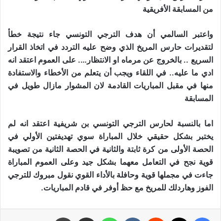
من المسابقة الأفريقية
واعتبر السالمي أن هدف الترجي التونسي جاء نتيجة خطأ
لتقديرات حارس المريخ الذي وضح عليه التردد في اتخاذ القرار
السريع .. بالخروج عن مرماه او الانتظار…. على العموم اعتقد انه
ادي ما عليه.. في اللقاء ويجب أن يتعلم من الأخطاء والاستفادة
منها في مقبل المباريات القادمة لان المشوار مازال طويل في
المسابقة
اما بالنسبة لحارس الترجي التونسي بن شريفية اعتقد انه لم
يختبر بشكل حقيقي خلال المباراة سوي تهديفتين الأولي في
الحصة الأولى من كرة ثابتة والثانية في الحصة الثانية من تصويبة
قوية نجح في التعامل معهما بشكل جيد وعلى العموم المباراة
جاءت في مجملها قوية وحافلة بالأداء القوي نقول مبروك للترجي
الفوز وهاردلك للمريخ مع حظ أوفر في قادم المباريات.
فيسبوك
X
‏Reddit
‏VKontakte
واتساب
مشاركة عبر البريد
طباعة