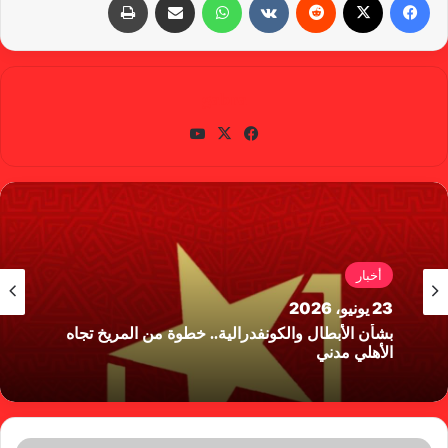
gabra
في
X
يوتي
سب
وب
وك
أخبار
23 يونيو، 2026
بشأن الأبطال والكونفدرالية.. خطوة من المريخ تجاه
الأهلي مدني