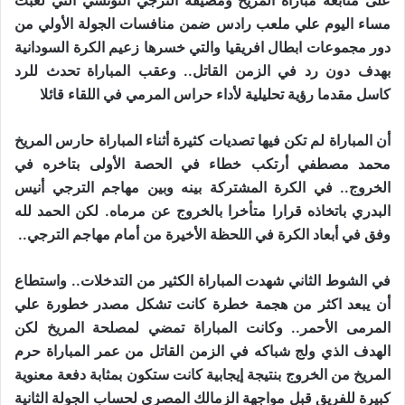
على متابعة مباراة المريخ ومضيفه الترجي التونسي التي لعبت
مساء اليوم علي ملعب رادس ضمن منافسات الجولة الأولي من
دور مجموعات ابطال افريقيا والتي خسرها زعيم الكرة السودانية
بهدف دون رد في الزمن القاتل.. وعقب المباراة تحدث للرد
كاسل مقدما رؤية تحليلية لأداء حراس المرمي في اللقاء قائلا
أن المباراة لم تكن فيها تصديات كثيرة أثناء المباراة حارس المريخ
محمد مصطفي أرتكب خطاء في الحصة الأولى بتاخره في
الخروج.. في الكرة المشتركة بينه وبين مهاجم الترجي أنيس
البدري باتخاذه قرارا متأخرا بالخروج عن مرماه. لكن الحمد لله
وفق في أبعاد الكرة في اللحظة الأخيرة من أمام مهاجم الترجي..
في الشوط الثاني شهدت المباراة الكثير من التدخلات.. واستطاع
أن يبعد اكثر من هجمة خطرة كانت تشكل مصدر خطورة علي
المرمى الأحمر.. وكانت المباراة تمضي لمصلحة المريخ لكن
الهدف الذي ولج شباكه في الزمن القاتل من عمر المباراة حرم
المريخ من الخروج بنتيجة إيجابية كانت ستكون بمثابة دفعة معنوية
كبيرة للفريق قبل مواجهة الزمالك المصري لحساب الجولة الثانية