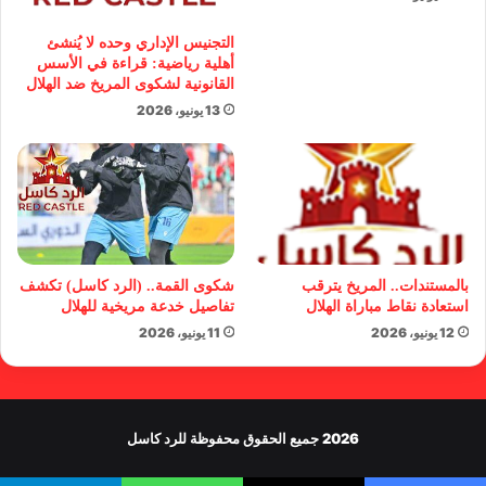
التجنيس الإداري وحده لا يُنشئ
أهلية رياضية: قراءة في الأسس
القانونية لشكوى المريخ ضد الهلال
13 يونيو، 2026
بالمستندات.. المريخ يترقب
شكوى القمة.. (الرد كاسل) تكشف
استعادة نقاط مباراة الهلال
تفاصيل خدعة مريخية للهلال
12 يونيو، 2026
11 يونيو، 2026
2026 جميع الحقوق محفوظة للرد كاسل