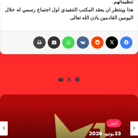
تنظيماتهم.
هذا وينتظر ان يعقد المكتب التنفيذي اول اجتماع رسمي له خلال
اليومين القادمين باذن الله تعالى
فيسبوك
X
‏Reddit
‏VKontakte
واتساب
مشاركة عبر البريد
طباعة
gabra
في
X
يوتي
سب
وب
وك
أخبار
23 يونيو، 2026