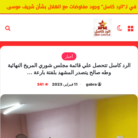
لـ"الرد كاسل" وجود مفاوضات مع الهلال بشأن شريف موسى.
ال
القائمة
الوضع المظلم
بح
أخبار
الرد كاسل تتحصل علي قائمة مجلس شوري المريخ النهائية
وطه صالح يتصدر المشهد بلفتة بارعة …
gabra
11 فبراير، 2023
341