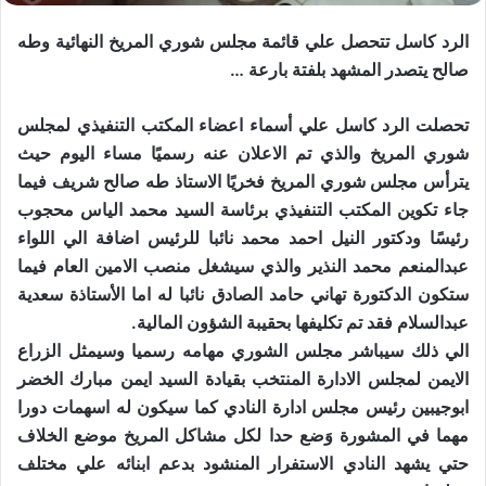
الرد كاسل تتحصل علي قائمة مجلس شوري المريخ النهائية وطه
صالح يتصدر المشهد بلفتة بارعة …
تحصلت الرد كاسل علي أسماء اعضاء المكتب التنفيذي لمجلس
شوري المريخ والذي تم الاعلان عنه رسميًا مساء اليوم حيث
يترأس مجلس شوري المريخ فخريًا الاستاذ طه صالح شريف فيما
جاء تكوين المكتب التنفيذي برئاسة السيد محمد الياس محجوب
رئيسًا ودكتور النيل احمد محمد نائبا للرئيس اضافة الي اللواء
عبدالمنعم محمد النذير والذي سيشغل منصب الامين العام فيما
ستكون الدكتورة تهاني حامد الصادق نائبا له اما الأستاذة سعدية
عبدالسلام فقد تم تكليفها بحقيبة الشؤون المالية.
الي ذلك سيباشر مجلس الشوري مهامه رسميا وسيمثل الزراع
الايمن لمجلس الادارة المنتخب بقيادة السيد ايمن مبارك الخضر
ابوجيبين رئيس مجلس ادارة النادي كما سيكون له اسهمات دورا
مهما في المشورة وَضع حدا لكل مشاكل المريخ موضع الخلاف
حتي يشهد النادي الاستفرار المنشود بدعم ابنائه علي مختلف