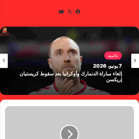
gabra
في
X
يوتي
سب
وب
وك
عالمية
7 يونيو، 2026
إلغاء مباراة الدنمارك وأوكرانيا بعد سقوط كريستيان
إريكسن