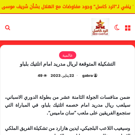
ينفي لـ"الرد كاسل" وجود مفاوضات مع الهلال بشأن شريف موسى.
القائمة
الوضع المظلم
بح
عالمية
التشكيلة المتوقعة لريال مدريد امام اتلتيك بلباو
gabra
22 يناير، 2023
49
ضمن منافسات الجولة الثامنة عشر من بطولة ​الدوري الاسباني​،
سيلعب ​ريال مدريد​ امام خصمه ​اتلتيك بلباو​، في المباراة التي
ستجمع الفريقين على ملعب “سان ماميس”.
وسيغيب اللاعب البلجيكي، ايدين هازارد من تشكيلة الفريق الملكي