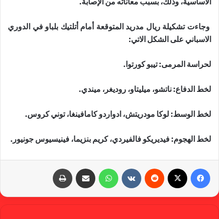
الاساسية، وذلك، بسبب معاناته من الإصابة.
وجاءت تشكيلة ريال مدريد المتوقعة أمام أتلتيك بلباو في الدوري
الاسباني على الشكل الاتي:
لحراسة المرمى: تيبو كورتوا.
لخط الدفاع: ناتشو، ميليتاو، روديغر، ميندي.
لخط الوسط: لوكا مودريتش، ادواردو كامافينغا، توني كروس.
لخط الهجوم: فيديريكو فالفيردي، كريم بنزيما، فينيسيوس جونيور.
فيسبوك
X
‏Reddit
‏VKontakte
واتساب
مشاركة عبر البريد
طباعة