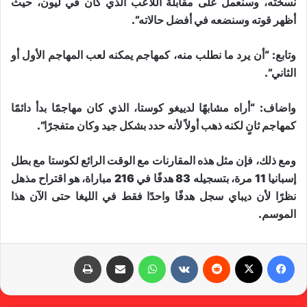
نسخته، وسنعمل على مقابلة اللاعب الذي كان في ليون، حيث
أظهر قوته وسنضعه في أفضل حالاته”.
وتابع: “أن يرد ما نطلب منه، كمهاجم يمكنه لعب المهاجم الأول أو
الثاني”.
واضاف: “أراه مشابهًا لدييغو كوستا، الذي كان مهاجمًا بدأ دائمًا
كمهاجم ثانٍ لكنه ذهب أولاً لأنه حدد بشكل جيد وكان متفجرًا”.
ومع ذلك، فإن مثل هذه المقارنات مع الوقت الرائع لكوستا مع بطل
إسبانيا 11 مرة، بتسجيله 83 هدفًا في 216 مباراة، هو اقتراح مذهل
نظرًا لأن ديباي سجل هدفًا واحدًا فقط في الليغا حتى الآن هذا
الموسم.
فيسبوك
X
‏Reddit
‏VKontakte
واتساب
مشاركة عبر البريد
طباعة