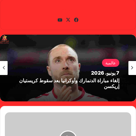
gabra
في
X
يوتي
سب
وب
وك
عالمية
7 يونيو، 2026
إلغاء مباراة الدنمارك وأوكرانيا بعد سقوط كريستيان
إريكسن