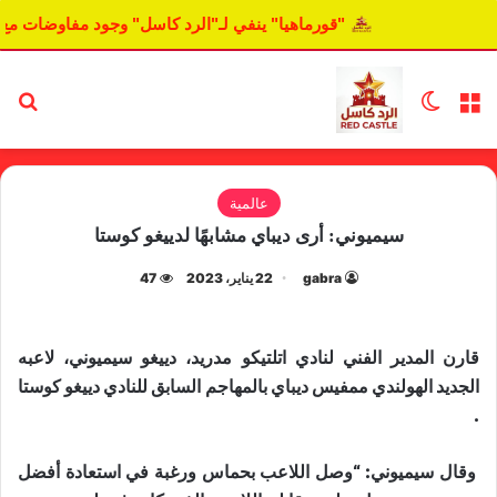
"قورماهيا" ينفي لـ"الرد كاسل" وجود مفاوضات مع 
القائمة
الوضع المظلم
بح
عالمية
سيميوني: أرى ديباي مشابهًا لدييغو كوستا
gabra
22 يناير، 2023
47
قارن المدير الفني لنادي ​اتلتيكو مدريد​، دييغو ​سيميوني​، لاعبه
الجديد الهولندي ممفيس ​ديباي​ بالمهاجم السابق للنادي ​دييغو كوستا​
.
وقال سيميوني: “وصل اللاعب بحماس ورغبة في استعادة أفضل