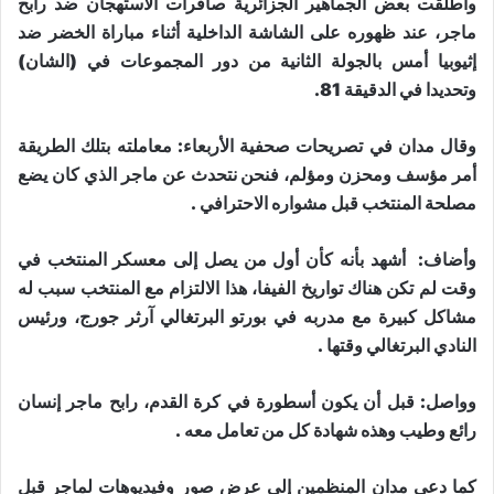
وأطلقت بعض الجماهير الجزائرية صافرات الاستهجان ضد رابح
ماجر، عند ظهوره على الشاشة الداخلية أثناء مباراة الخضر ضد
إثيوبيا أمس بالجولة الثانية من دور المجموعات في
(
الشان
)
وتحديدا في الدقيقة
81.
وقال مدان في تصريحات صحفية الأربعاء
:
معاملته بتلك الطريقة
أمر مؤسف ومحزن ومؤلم، فنحن نتحدث عن ماجر الذي كان يضع
مصلحة المنتخب قبل مشواره الاحترافي
.
وأضاف
:
أشهد بأنه كأن أول من يصل إلى معسكر المنتخب في
وقت لم تكن هناك تواريخ الفيفا، هذا الالتزام مع المنتخب سبب له
مشاكل كبيرة مع مدربه في بورتو البرتغالي آرثر جورج، ورئيس
النادي البرتغالي وقتها
.
وواصل
:
قبل أن يكون أسطورة في كرة القدم، رابح ماجر إنسان
رائع وطيب وهذه شهادة كل من تعامل معه
.
كما دعى مدان المنظمين إلى عرض صور وفيديوهات لماجر قبل