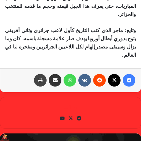
المباريات، حتى يعرف هذا الجيل قيمته وحجم ما قدمه للمنتخب
والجزائر
.
وتابع
:
ماجر الذي كتب التاريخ كأول لاعب جزائري وثاني أفريقي
يتوج بدوري أبطال أوروبا بهدف صار علامة مسجلة باسمه، كان وما
يزال وسيبقى مصدر إلهام لكل اللاعبين الجزائريين ومفخرة لنا في
العالم
.
فيسبوك
X
‏Reddit
‏VKontakte
واتساب
مشاركة عبر البريد
طباعة
gabra
في
X
يوتي
سب
وب
وك