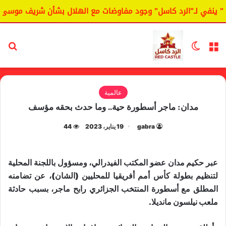
 ينفي لـ"الرد كاسل" وجود مفاوضات مع الهلال بشأن شريف موسى.
القائمة
الوضع المظلم
بح
عالمية
مدان: ماجر أسطورة حية.. وما حدث بحقه مؤسف
gabra
19 يناير، 2023
44
عبر حكيم مدان عضو المكتب الفيدرالي، ومسؤول باللجنة المحلية
لتنظيم بطولة كأس أمم أفريقيا للمحليين
(
الشان
)
، عن تضامنه
المطلق مع أسطورة المنتخب الجزائري رابح ماجر، بسبب حادثة
ملعب نيلسون مانديلا
.