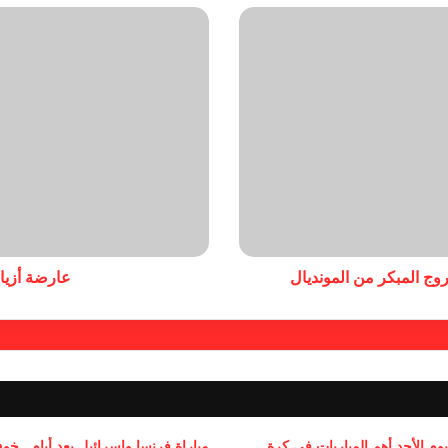
وج المبكر من المونديال
عارضة أزياء
يوم الأحد أهم المباريات في كرة
مباراة فرنسا وإسرائيل بعد أيام.. خ