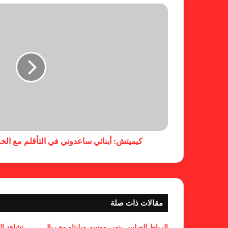
كيميتش: أبنائي ساعدوني في التأقلم مع الخر
مقالات ذات صلة
الرباط الصليبي ينهي موسم ميليتاو مع ريال
تشاهد ال