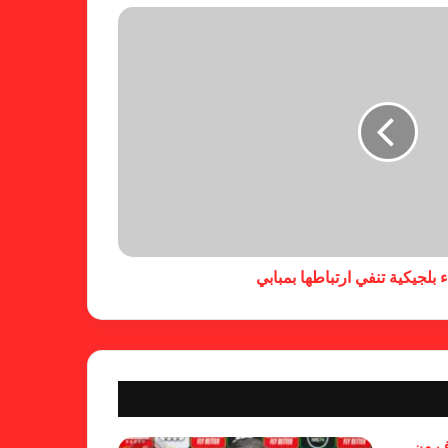
ومبابي يخطف الأضواء
فالنسيا يصعق برشلونة بثلاثية مثيرة
في ختام الليجا
خلال جولة ميدانية للاطلاع على
جاهزية منشآت دورة الألعاب للأندية
العربية للسيدات 2026 الشيخة حياة
 بلجيكية تنفي ارتباطها بمبابي
آل خليفة: الشارقة تقدم نموذجاً عربياً
متقدماً في تنظيم الرياضة النسائية
أزمة نفسية وراء غياب مبابي عن
منتخب فرنسا
بسبب تصريحات مهينة.. إيقاف حكم
وف من