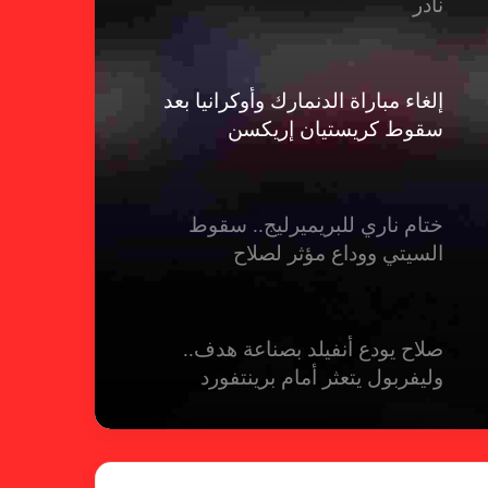
نادر
إلغاء مباراة الدنمارك وأوكرانيا بعد
سقوط كريستيان إريكسن
ختام ناري للبريميرليج.. سقوط
السيتي ووداع مؤثر لصلاح
صلاح يودع أنفيلد بصناعة هدف..
وليفربول يتعثر أمام برينتفورد
ريال مدريد يمطر شباك بيلباو برباعية