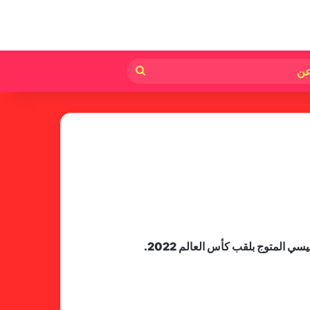
لم
بحث
عن
فالنسيا يصعق برشلونة بثلاثية مثيرة
في ختام الليجا
لمتوج بلقب ​كأس العالم 2022​.
خلال جولة ميدانية للاطلاع على
جاهزية منشآت دورة الألعاب للأندية