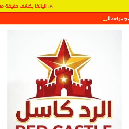
اليانغا يكشف حقيقة مفاوضات 
ضح موقفه الرسمي بشأن سيكافا.