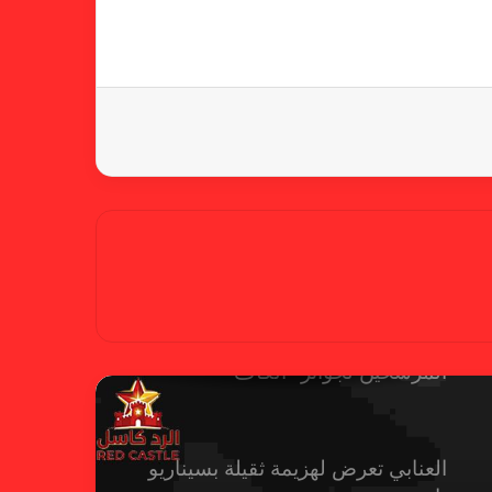
العربية للسيدات 2026 الشيخة حياة
آل خليفة: الشارقة تقدم نموذجاً عربياً
متقدماً في تنظيم الرياضة النسائية
أزمة نفسية وراء غياب مبابي عن
منتخب فرنسا
بسبب تصريحات مهينة.. إيقاف حكم
في الدوري الإنجليزي
حضور عربي قوي في قائمة
المرشحين لجوائز “الكاف”
العنابي تعرض لهزيمة ثقيلة بسيناريو