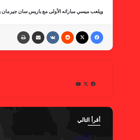
ويلعب ميسي مباراته الأولى مع باريس سان جيرمان ب
فيسبوك
X
‏Reddit
‏VKontakte
مشاركة عبر البريد
طباعة
gabra
في
X
يوتي
سب
وب
وك
أقرأ التالي