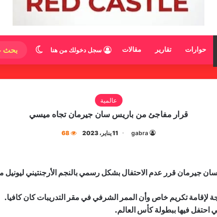
الوضع المظ
حوارات
تقارير
مقالات
سجل دخولك من هنا
عالمية
قرار مفاجئ من باريس سان جيرمان تجاه ميسي
gabra
11 يناير، 2023
68
 جيرمان​ قرر عدم الاحتفال بشكل رسمي بالنجم الأرجنتيني ​ليونيل ميسي​ ا
 لإقامة تكريم خاص وأن الممر الشرفي في مقر التدريبات كان كافيا.
ي احتفل فيها ببطولة كأس العالم.