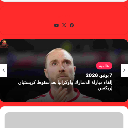
gabra
في
X
يوتي
سب
وب
وك
عالمية
7 يونيو، 2026
إلغاء مباراة الدنمارك وأوكرانيا بعد سقوط كريستيان
إريكسن