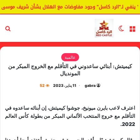
ينفي لـ"الرد كاسل" وجود مفاوضات مع الهلال بشأن شريف موسى.
القائمة
الوضع المظلم
بح
عالمية
كيميتش: أبنائي ساعدوني في التأقلم مع الخروج المبكر من
المونديال
gabra
11 يناير، 2023
52
اعترف لاعب ​بايرن ميونيخ​، جوشوا ​كيميتش​، إن أبنائه ساعدوه في
التأقلم مع خروج المنتخب الألماني المبكر من بطولة كأس العالم
2022.