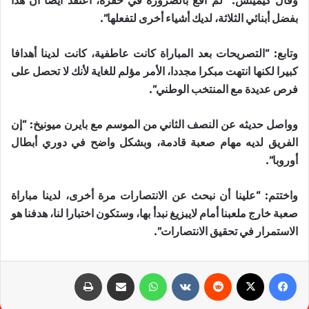
وقال كيميتش: “لم أقع بالضرورة في حفرة، أعتقد أيضا أن هذا
بفضل أبنائي الثلاثة، لديك أشياء أخرى لتفعلها”.
وتابع: “التصريحات بعد المباراة كانت عاطفية، كانت لدينا أهدافا
كبيرا لكنها انتهت مبكرا مجددا، الأمر مؤلم للغاية لأنك لا تحصل على
فرص عديدة مع المنتخب الوطني”.
وواصل حديثه عن النصف الثاني من الموسم مع بايرن ميونيخ: “إن
الفريق لديه مهام صعبة قادمة، وبشكل واضح في دوري أبطال
أوروبا”.
واختتم: “علينا أن نبحث عن الانتصارات مرة أخرى، لدينا مباراة
صعبة خارج ملعبنا أمام لايبزيغ نبدأ بها، وستكون اختبارا لنا، هدفنا هو
الاستمرار في تحقيق الانتصارات”.
فيسبوك
X
‏Reddit
‏VKontakte
واتساب
مشاركة عبر البريد
طباعة