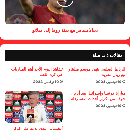
ديبالا يسافر مع بعثة روما إلى ميلانو
مقالات ذات صلة
الرباط الصليبي ينهي موسم ميليتاو
تشاهد اليوم الأحد أهم المباريات
مع ريال مدريد
في كرة القدم
10 نوفمبر، 2024
10 نوفمبر، 2024
مباراة فرنسا وإسرائيل بعد أيام..
خوف من تكرار أحداث أمستردام
10 نوفمبر، 2024
أنشيلوتي يبدي ندمه على قرار