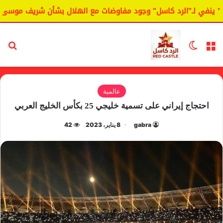
نفي لـ"الرد كاسل" وجود مفاوضات مع الهلال بشأن شريف موسى.
القائمة
الوضع المظلم
بح
عالمية
احتجاج إيراني على تسمية خليجي 25 بكأس الخليج العربي
gabra
8 يناير، 2023
42