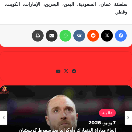
سلطنة عمان، السعودية، اليمن، البحرين، الإمارات، الكويت،
وقطر.
فيسبوك
X
‏Reddit
‏VKontakte
واتساب
مشاركة عبر البريد
طباعة
gabra
في
X
يوتي
سب
وب
وك
عالمية
7 يونيو، 2026
إلغاء مباراة الدنمارك وأوكرانيا بعد سقوط كريستيان