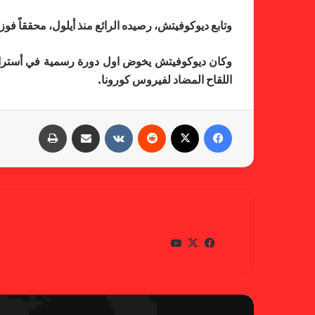
وتابع ديوكوفيتش، رصيده الرائع منذ أيلول، محققاً فوزه الـ23 مقابل خسارة و
وكان ديوكوفيتش يخوض اول دورة رسمية في أستراليا 
اللقاح المضاد لفيروس كورونا.
فيسبوك
X
‏Reddit
‏VKontakte
مشاركة عبر البريد
طباعة
gabra
في
X
يوتي
سب
وب
وك