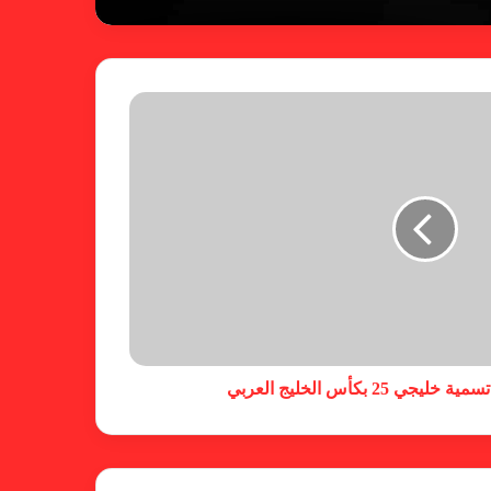
ريال مدريد يمطر شباك بيلباو برباعية
ومبابي يخطف الأضواء
فالنسيا يصعق برشلونة بثلاثية مثيرة
في ختام الليجا
خلال جولة ميدانية للاطلاع على
جاهزية منشآت دورة الألعاب للأندية
العربية للسيدات 2026 الشيخة حياة
 25 بكأس الخليج العربي
آل خليفة: الشارقة تقدم نموذجاً عربياً
متقدماً في تنظيم الرياضة النسائية
أزمة نفسية وراء غياب مبابي عن
منتخب فرنسا