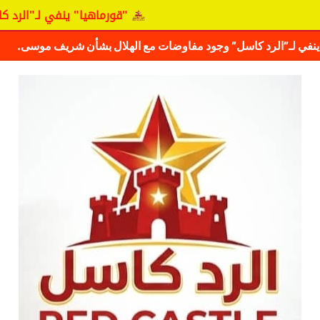
"قورماهيا" ينفي لـ"الرد كاسل" 
ف حقيقة مفاوضات نجم المريخ