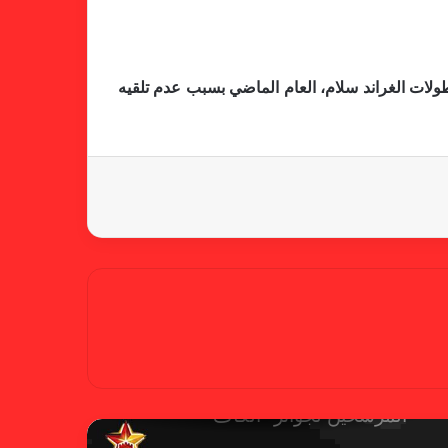
خلال جولة ميدانية للاطلاع على
جاهزية منشآت دورة الألعاب للأندية
ولات الغراند سلام، العام الماضي بسبب عدم تلقيه
العربية للسيدات 2026 الشيخة حياة
آل خليفة: الشارقة تقدم نموذجاً عربياً
متقدماً في تنظيم الرياضة النسائية
أزمة نفسية وراء غياب مبابي عن
منتخب فرنسا
بسبب تصريحات مهينة.. إيقاف حكم
في الدوري الإنجليزي
حضور عربي قوي في قائمة
المرشحين لجوائز “الكاف”