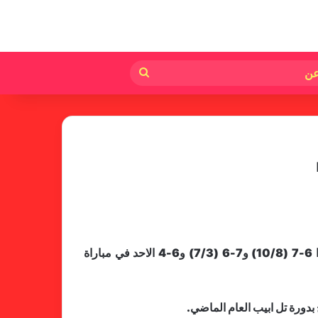
لم
بحث
عن
أحرز الصربي ​نوفاك ديوكوفيتش​ لقب بطل ​دورة أديلايد الاسترالية​ في ​كرة المضرب​ بفوزه على الأميركي ​سيباستيان كوردا​ 6-7 (10/8) و7-6 (7/3) و6-4 الاحد في مباراة
فالنسيا يصعق برشلونة بثلاثية مثيرة
في ختام الليجا