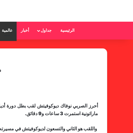
الرئيسية
جداول
أخبار
عالمية
د
ماراتونية استمرت 3 ساعات و9 دقائق.
واللقب هو الثاني والتسعون لديوكوفيتش في مسيرته التي تضم 21 لقبا كبيرا. كما حقق الصربي لقبه الخامس تواليا منذ ان توج بدو