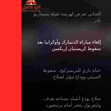
العنابي تعرض لهزيمة ثقيلة بسيناريو
نادر
إلغاء مباراة الدنمارك وأوكرانيا بعد
سقوط كريستيان إريكسن
ختام ناري للبريميرليج.. سقوط
السيتي ووداع مؤثر لصلاح
صلاح يودع أنفيلد بصناعة هدف..
وليفربول يتعثر أمام برينتفورد