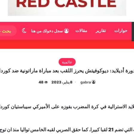
الوضع المظ
حوارات
تقارير
مقالات
سجل دخولك من هنا
عالمية
ورة أديلايد: ديوكوفيتش يحرز اللقب بعد مباراة ماراتونية ضد كوردا
gabra
8 يناير، 2023
48
رة تل ابيب العام الماضي.