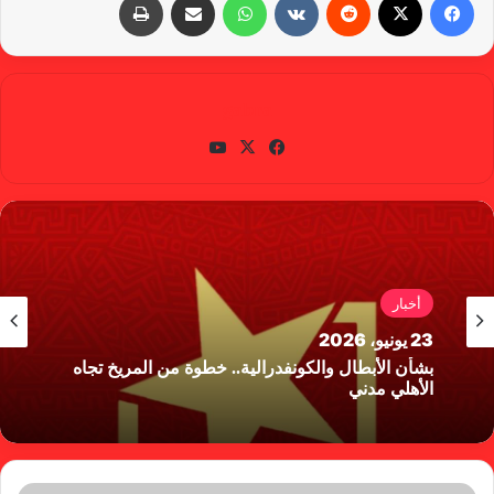
gabra
في
X
يوتي
سب
وب
وك
أخبار
23 يونيو، 2026
بشأن الأبطال والكونفدرالية.. خطوة من المريخ تجاه
الأهلي مدني