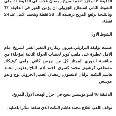
الدقيقة 16 وعزز تقدم المريخ رمضان عجب في الدقيقة 21 وفي
الشوط الثاني استطاع الجزولي ان يؤمن الفوز في الدقيقة 17
وبالنتيجة يرتفع المريخ برصيده الى 36 نقطة ويتجمد الامل عند24
نقطة.
الشوط الاول
ضمت توليفة البرازيلي هيرون ريكاردو المدير الفني للمريخ امام
الامل عطبرة على ملعب كوبر لحساب الجولة الثانية (مؤجلة) من
منافسة الدوري الممتاز كل من جرس كافي, رامي كوتيكلا,
مصطفى كرشوم, محمد كسرى, احمد ادم, التاج يعقوب, محمد
هاشم التكت, برايان ادينسون, رمضان عجب, الجزولي نوح وايدو
موسس
الدقيقة 16 ايدو موسيس ينجح في احراز الهدف الاول للمريخ.
توقف اللعب لعلاج محمد هاشم التكت الذي سقط متأثرا باصابة.