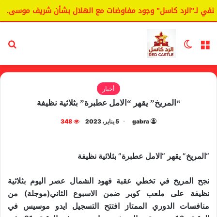
 لـ"الرد كاسل" وجود مفاوضات مع الهلال بشأن شريف موسى.
ا
القائمة
الوضع المظلم
بح
أخبار
“المريخ” يقهر “الامل عطبرة” بثلاثية نظيفة
gabra
5 يناير، 2023
348
“المريخ” يقهر “الامل عطبرة” بثلاثية نظيفة
نجح المريخ في تخطي عقبة فهود الشمال عصر اليوم بثلاثية
نظيفة على ملعب كوبر ضمن الاسبوع الثاني(موجلة) من
منافسات الدوري الممتاز افتتح التسجيل ايدو موسيس في