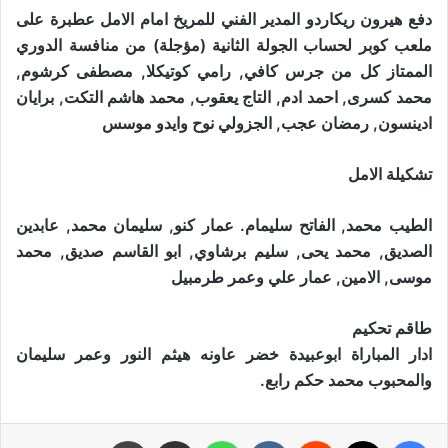
دفع هيرون ريكاردو المدير الفني للمريخ امام الامل عطبرة على
ملعب كوبر لحساب الجولة الثانية (مؤجلة) من منافسة الدوري
الممتاز كل من جرس كافي, رامي كوتيكلا, مصطفى كرشوم,
محمد كسرى, احمد ادم, التاج يعقوب, محمد هاشم التكت, برايان
ادينسون, رمضان عجب, الجزولي نوح وايدو موسس
تشكيلة الامل
الطيب محمد, الفاتح سليمام. عمار كنو, سليمان محمد, عابدين
الصديق, محمد يحى, سليم برشاوي, ابو القاسم صديق, محمد
موسى, الامين, عمار علي وعمر طرمبيل
طاقم تحكيم
ادار المباراة ابوعبيدة خضر عاونه هيثم النور وعمر سليمان
والمحبوب محمد حكم رابع.
فيسبوك
X
‏Reddit
‏VKontakte
واتساب
مشاركة عبر البريد
طباعة