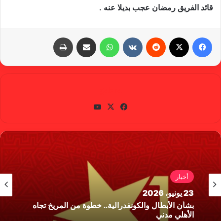
قائد الفريق رمضان عجب بديلا عنه .
فيسبوك
X
‏Reddit
‏VKontakte
واتساب
مشاركة عبر البريد
طباعة
gabra
في
X
يوتي
سب
وب
وك
أخبار
23 يونيو، 2026
بشأن الأبطال والكونفدرالية.. خطوة من المريخ تجاه
الأهلي مدني