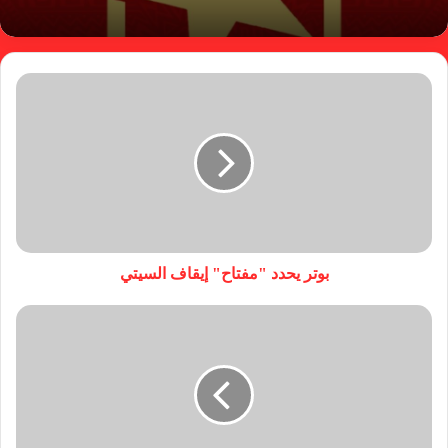
بوتر يحدد "مفتاح" إيقاف السيتي