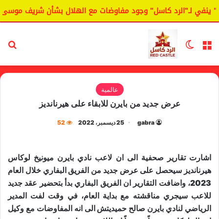
 ينفي لـ"الرد كاسل" وجود مفاوضات مع الهلال بشأن شريف موسى.
القائمة
الوضع المظلم
بح
عالمية
عرض جديد من بايرن للابقاء على هيرنانديز
gabra
25 ديسمبر، 2022
52
اشارت تقارير صحفية الى ان لاعب نادي ​بايرن ميونيخ​ لوكاس
هيرنانديز سيحصل على عرض جديد من الفريق البفاري خلال العام
2023، واضافت التقارير ان الفريق البفاري بدأ بتحضير عقد جديد
للاعب سيجري مناقشته مع بداية العام، في وقت لفت المدير
الرياضي لنادي بايرن صالح حميديتش الى انه المفاوضات مع وكيل