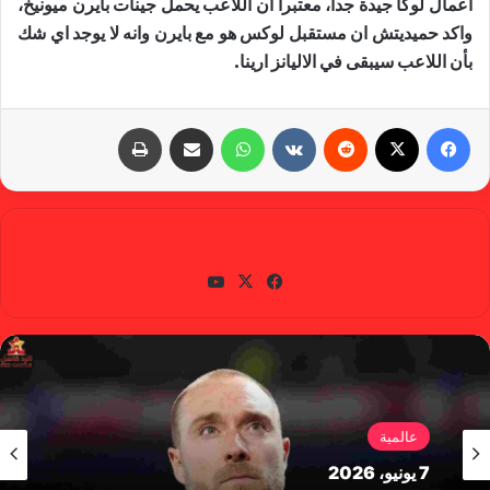
اعمال لوكا جيدة جداً، معتبراً ان اللاعب يحمل جينات بايرن ميونيخ،
واكد حميديتش ان مستقبل لوكس هو مع بايرن وانه لا يوجد اي شك
بأن اللاعب سيبقى في الاليانز ارينا.
فيسبوك
X
‏Reddit
‏VKontakte
واتساب
مشاركة عبر البريد
طباعة
gabra
في
X
يوتي
سب
وب
وك
عالمية
7 يونيو، 2026