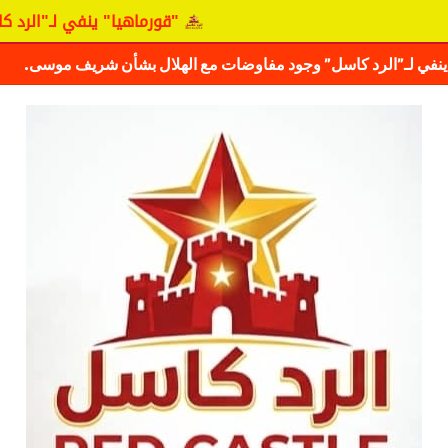
"قورماهيا" ينفي لـ"الرد كاسل
ف حقيقة مفاوضات نجم المريخ