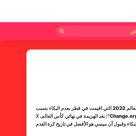
لم
بحث
عن
فالنسيا يصعق برشلونة بثلاثية مثيرة
في ختام الليجا
توجه اكثر من 536 الف من جماهير ​الارجنتين​ لكرة القدم بنصيحة الى المشجعين الفرنسيين بعد الفوز بلقب نهائيات كاس العالم 2022 التي اقيمت في قطر بعدم البكاء بسبب
خلال جولة ميدانية للاطلاع على
الخسارة في النهائي، من خلال حملة مضادة على الحملة التي طالبت باعادة المباراة النهائية عبر عريضة نشرت على موقع “Change.org”: بعد الهزيمة في نهائي كأس العالم، لا
جاهزية منشآت دورة الألعاب للأندية
لبكاء وقبول أن ميسي هو الأفضل في تاريخ كرة القدم
العربية للسيدات 2026 الشيخة حياة
آل خليفة: الشارقة تقدم نموذجاً عربياً