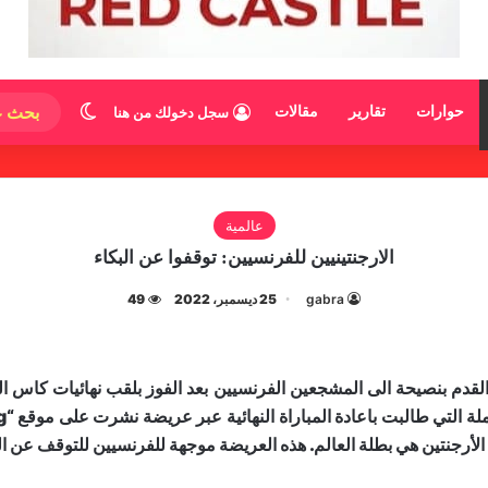
الوضع المظ
حوارات
تقارير
مقالات
سجل دخولك من هنا
عالمية
الارجنتينيين للفرنسيين: توقفوا عن البكاء
gabra
25 ديسمبر، 2022
49
 الأرجنتين هي بطلة العالم. هذه العريضة موجهة للفرنسيين للتوقف عن ا