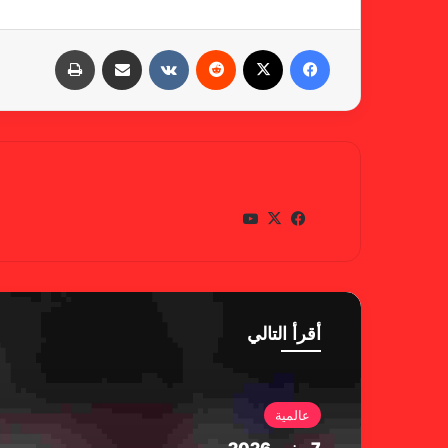
فيسبوك
X
‏Reddit
‏VKontakte
مشاركة عبر البريد
طباعة
gabra
في
X
يوتي
سب
وب
وك
أقرأ التالي
عالمية