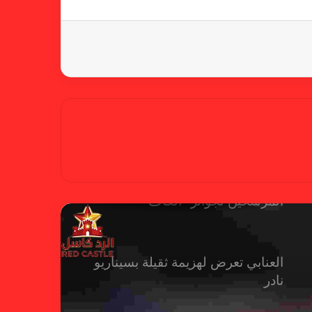
متقدماً في تنظيم الرياضة النسائية
أزمة نفسية وراء غياب مبابي عن
منتخب فرنسا
بسبب تصريحات مهينة.. إيقاف حكم
في الدوري الإنجليزي
حضور عربي قوي في قائمة
المرشحين لجوائز “الكاف”
العنابي تعرض لهزيمة ثقيلة بسيناريو
نادر