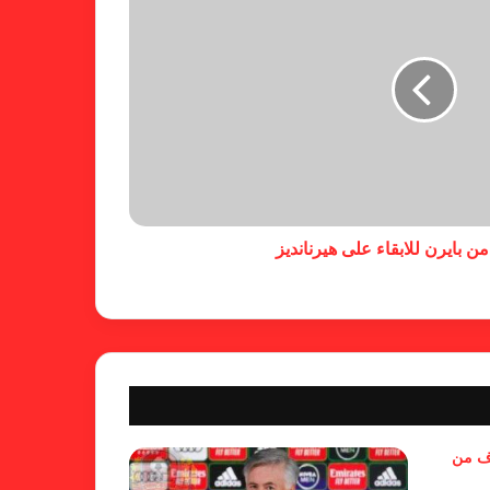
فالنسيا يصعق برشلونة بثلاثية مثيرة
في ختام الليجا
خلال جولة ميدانية للاطلاع على
جاهزية منشآت دورة الألعاب للأندية
العربية للسيدات 2026 الشيخة حياة
 بايرن للابقاء على هيرنانديز
آل خليفة: الشارقة تقدم نموذجاً عربياً
متقدماً في تنظيم الرياضة النسائية
أزمة نفسية وراء غياب مبابي عن
منتخب فرنسا
بسبب تصريحات مهينة.. إيقاف حكم
في الدوري الإنجليزي
وف من