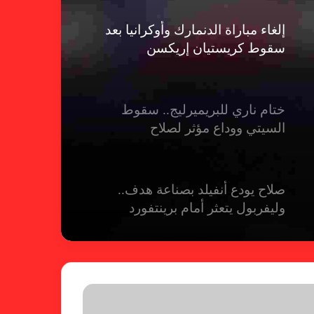
إلغاء مباراة الدنمارك وأوكرانيا بعد
سقوط كريستيان إريكسن
ختام ناري للبريميرليج.. سقوط
السيتي ووداع مؤثر لصلاح
صلاح يودع أنفيلد بصناعة هدف..
وليفربول يتعثر أمام برينتفورد
ريال مدريد يمطر شباك بيلباو برباعية
ومبابي يخطف الأضواء