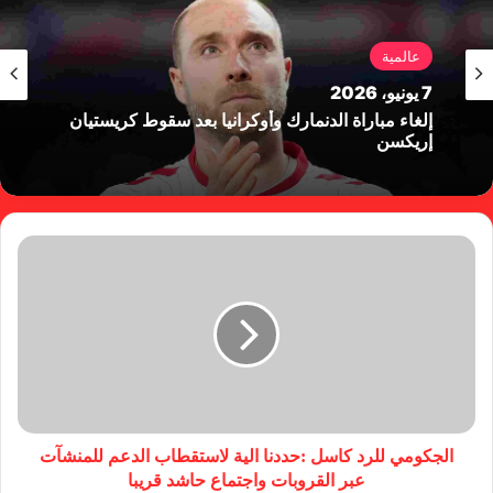
عالمية
7 يونيو، 2026
إلغاء مباراة الدنمارك وأوكرانيا بعد سقوط كريستيان
إريكسن
الجكومي للرد كاسل :حددنا الية لاستقطاب الدعم للمنشآت
عبر القروبات واجتماع حاشد قريبا