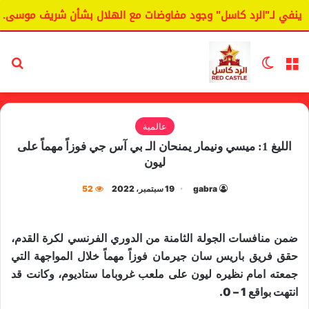
ينفي لـ"الرد كاسل" وجود مفاوضات مع الهلال بشأن شريف موسى.
القائمة
الوضع المظلم
بح
عالمية
الليغ 1: ميسي ونيمار يمنحان الـ بي آس جي فوزاً مهماً على
ليون
gabra
19 سبتمبر، 2022
52
ضمن منافسات الجولة الثامنة من ​الدوري الفرنسي لكرة القدم​،
حقق فريق ​باريس سان جيرمان​ فوزاً مهماً خلال المواجهة التي
جمعته امام نظيره ​ليون​ على ملعب غروباما ستاديوم، وكانت قد
انتهت بواقع 1 – 0.