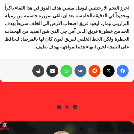
احرز النجم الارجنتيني ليونيل ميسي هدف الفوز في هذا اللقاء باكراً
وتحديداً في الدقيقة الخامسة بعد ان تلقى تمريرة حاسمة من زميله
البرازيلي نيمار، ليعود فريق اصحاب الارض الى الخلف سريعاً بهدف
الحد من خطورة فريق الـ بي آس جي الذي شن العديد من الهجمات
الخطرة ولكن الخط الخلفي لفريق ليون كان لها بالمرصاد ليحافظ
على النتيجة لحين انتهاء هذه المواجهة بهدف نظيف.
فيسبوك
X
‏Reddit
‏VKontakte
واتساب
مشاركة عبر البريد
طباعة
gabra
في
X
يوتي
سب
وب
وك