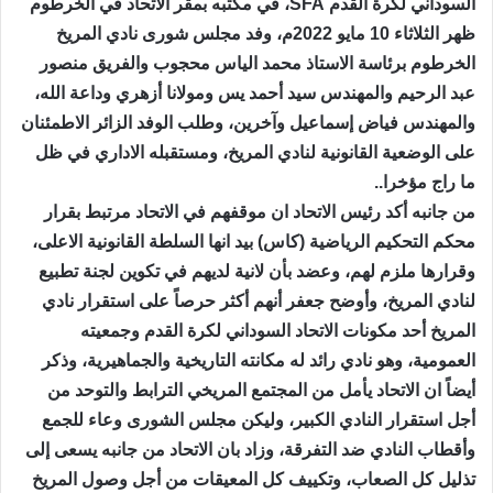
السوداني لكرة القدم SFA، في مكتبه بمقر الاتحاد في الخرطوم
ظهر الثلاثاء 10 مايو 2022م، وفد مجلس شورى نادي المريخ
الخرطوم برئاسة الاستاذ محمد الياس محجوب والفريق منصور
عبد الرحيم والمهندس سيد أحمد يس ومولانا أزهري وداعة الله،
والمهندس فياض إسماعيل وآخرين، وطلب الوفد الزائر الاطمئنان
على الوضعية القانونية لنادي المريخ، ومستقبله الاداري في ظل
ما راج مؤخرا..
من جانبه أكد رئيس الاتحاد ان موقفهم في الاتحاد مرتبط بقرار
محكم التحكيم الرياضية (كاس) بيد انها السلطة القانونية الاعلى،
وقرارها ملزم لهم، وعضد بأن لانية لديهم في تكوين لجنة تطبيع
لنادي المريخ، وأوضح جعفر أنهم أكثر حرصاً على استقرار نادي
المريخ أحد مكونات الاتحاد السوداني لكرة القدم وجمعيته
العمومية، وهو نادي رائد له مكانته التاريخية والجماهيرية، وذكر
أيضاً ان الاتحاد يأمل من المجتمع المريخي الترابط والتوحد من
أجل استقرار النادي الكبير، وليكن مجلس الشورى وعاء للجمع
وأقطاب النادي ضد التفرقة، وزاد بان الاتحاد من جانبه يسعى إلى
تذليل كل الصعاب، وتكييف كل المعيقات من أجل وصول المريخ