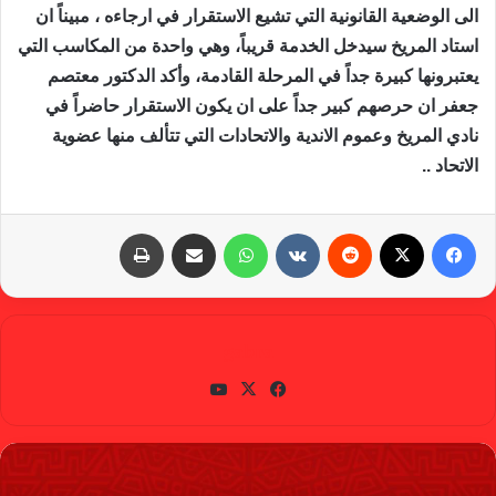
الى الوضعية القانونية التي تشيع الاستقرار في ارجاءه ، مبيناً ان
استاد المريخ سيدخل الخدمة قريباً، وهي واحدة من المكاسب التي
يعتبرونها كبيرة جداً في المرحلة القادمة، وأكد الدكتور معتصم
جعفر ان حرصهم كبير جداً على ان يكون الاستقرار حاضراً في
نادي المريخ وعموم الاندية والاتحادات التي تتألف منها عضوية
الاتحاد ..
فيسبوك
X
‏Reddit
‏VKontakte
واتساب
مشاركة عبر البريد
طباعة
gabra
في
X
يوتي
سب
وب
وك