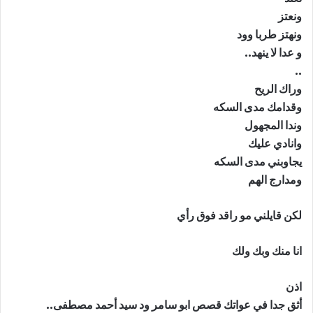
ونعتز
ونهتز طربا وود
و عدا لا ينهد..
..
وراك الريح
وقدامك مدى السكه
وندا المجهول
وانادي عليك
يجاوبني مدى السكه
ومدارج الهم
لكن قايلني مو راقد فوق رأي
انا منك وبك ولك
اذن
أثق جدا في عواتك قصص ابو سامر ود سيد أحمد مصطفى..