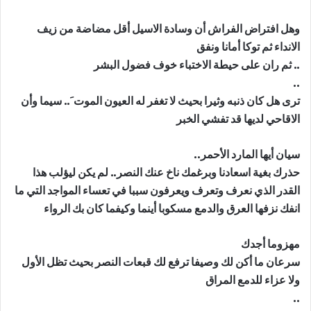
وهل افتراض الفراش أن وسادة الاسيل أقل مضاضة من زيف
الانداء ثم توكا أمانا ونفق
.. ثم ران على حيطة الاختباء خوف فضول البشر
..
ترى هل كان ذنبه وثيرا بحيث لا تغفر له العيون الموت َ.. سيما وأن
الاقاحي لديها قد تفشي الخبر
سيان أيها المارد الأحمر..
حذرك بغية اسعادنا وبرغمك ناخ عنك النصر.. لم يكن ليؤلب هذا
القدر الذي نعرف وتعرف ويعرفون سببا في تعساء المواجد التي ما
انفك نزفها العرق والدمع مسكوبا أينما وكيفما كان بك الرواء
مهزوما أجدك
سرعان ما أكن لك وصيفا ترفع لك قبعات النصر بحيث تظل الأول
ولا عزاء للدمع المراق
..