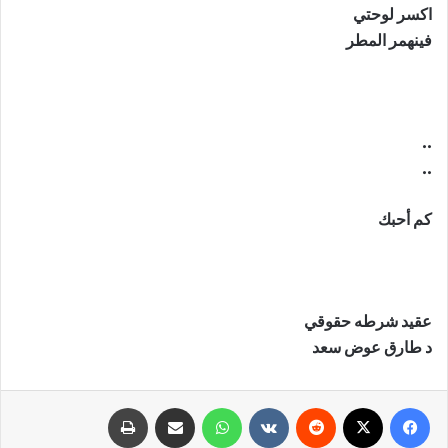
اكسر لوحتي
فينهمر المطر
..
..
كم أحبك
عقيد شرطه حقوقي
د طارق عوض سعد
فيسبوك
X
‏Reddit
‏VKontakte
واتساب
مشاركة عبر البريد
طباعة