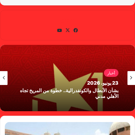
gabra
في
X
يوتي
سب
وب
وك
أخبار
23 يونيو، 2026
بشأن الأبطال والكونفدرالية.. خطوة من المريخ تجاه
الأهلي مدني