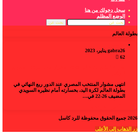
سجل دخولك من هنا
الوضع المظلم
بحث عن
بطولة العالم
عالمية
26 يناير، 2023
gabra
62
بطولة العالم لكرة اليد 2023: مشوار مصر يتوقف عند ربع
النهائي
انتهى مشوار ​المنتخب المصري​ عند الدور ربع النهائي في ​
بطولة العالم لكرة اليد​، بخسارته أمام نظيره ​السويدي​
المضيف 26-22 في…
أكمل القراءة »
2026 جميع الحقوق محفوظة للرد كاسل
زر الذهاب إلى الأعلى