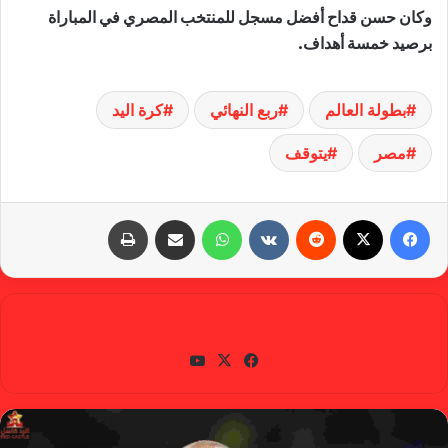
وكان حسن قداح أفضل مسجل للمنتخب المصري في المباراة
برصيد خمسة أهداف.
بطولة العالم
ربع النهائي
كرة اليد
مصر
يتوقف
فيسبوك
X
‏Reddit
‏VKontakte
واتساب
مشاركة عبر البريد
طباعة
gabra
في
X
يوتي
سب
وب
وك