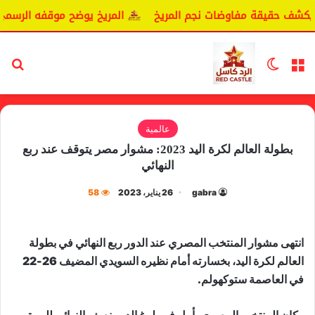
يكشف حقيقة مفاوضات نجم المريخ
المريخ يوضح موقفه الرسمي ب
القائمة
الوضع المظلم
بح
عالمية
بطولة العالم لكرة اليد 2023: مشوار مصر يتوقف عند ربع
النهائي
gabra
26 يناير، 2023
58
انتهى مشوار ​المنتخب المصري​ عند الدور ربع النهائي في ​بطولة
العالم لكرة اليد​، بخسارته أمام نظيره ​السويدي​ المضيف 26-22
في العاصمة ​ستوكهولم​.