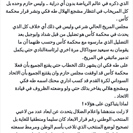
الذي ذكره في عالم الرياضة بدون أي دراية .. وليس حازم وحده بل
كل المريخاب في انتظار مشجع الهلال طه فكي ونشر قرار محكمة
كأس .
مجلس المريخ الحالي شرعي وليس في ذلك أي خلاف كل الذي
يحدث في محكمة كأس هو تضليل من قبل شداد وابوجبل بعد
التضليل الذي مارسوه مع محكمة كأس وحسب ظنهما أن ما
يقومان به سيعيد سوداكال مرة اخري لرئاسةالنادي حتي يكمل
تدمير ماتبقي في المريخ.
على طه فكي ان يشهر ذلك الخطاب حتي يقنع الجميع بأن فعلا
محكمة كأس قد اوقفت مجلس حازم وان يقتنع الجميع بأن الاتحاد
السوداني لكرة القدم قد كسب اداري محنك اسمه طه فكي
ومشجع هلالي يفاخر بذلك حتي ولو وضعته الظروف في قيادة
الاتحاد .
لماذا يتباكون على هؤلاء !
لا زلت مندهشا واعلام الضلال يتحدث عن ابعاد عدد من لاعبي
المنتخب الوطني رغم قرار الابعاد كان سليما ومنطقيا للغاية بل
تصحيح لوضع المنتخب الذي تلاعب بأسم الوطن ومرمط سمعته