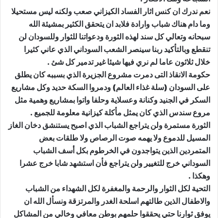
نعم ندرك ان كنس اثار الفساد الكيزاني صعب ولكنه ليس مستحيلا
وما دام هناك شباب وارادة فلابد ان يتحقق الكثير بمشيئة الله
سبحانه وتعالي كل سند لهذه الثورة ودعواتنا للثوار وللسودان لن
تنقطع وبالتأكيد ربنا سينصر الشعب السوداني الذي عاني كثيرا
خلال ثلاثون عاما لم نري فيها شيئا غير تدمير كل شئ .
حكومة الانقاذ التى دمرت مشروع الجزيرة الذي بسببه كان يطلق
على السودان (سلة غذاء العالم) ودمروا السكة حديد وكل مشاريع
السكر في الجنيد وكنانة وعسلاية وحلفا واتوا بمشاريع وهمية مثل
مروع سندس الذي كان يمثل مأكلة كيزانية معلومة للجميع .
الثورة مستمرة ولن يتراجع الشباب الذي اصبح يستنشق دخان الغاز
المسيل للدموع ولا يهمه صوت الرصاص ولا طلقات بعض
المتمردين الذين يتواجدون في الخرطوم بكل أسف الشباب
السوداني خرج للتغيير ولن يتراجع فأن استشهد شابا خرج عشرا
وهكذا .
التحية لكل الثوار والرحمة والمغفرة لكل الشهداء من الشباب
والاطفال الذين طالتهم اسلحة الغدر والمرتزقة ونسأل الله ان
يوفق ثوارنا حتي يحققوا حلمهم بوطن معافي وخالي من المشاكل