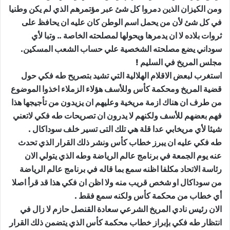
ومن الكيزان الذين دمروا كل شئ عبر مؤتمرهم الذي لم يكن وطنيا
في كل شئ لأن من يحمل اسم الوطن كان عليه ان يحافظ على
ثروات بلاده لا ان يدمرها ويحولها لمصلحته الخاصة .. وتبا لأي
سوداني يضع مصلحته الشخصية علي حساب الشعب المسكين.
مجلس المريخ في السليم !
استغرب لبعض الاقلام الهلالية التي تشيد بتصريح طه فكي حول
قضية المريخ ومحكمة كأس وللأسف هؤلاء الزملاء اخذوا الموضوع
من طرف ان هناك ازمة مريخية وعليهم ان يزيدون من تأجيجها هذا
فهم بعضهم للأسف ولكنهم لا يدرون ان تصريحات طه فكي لاتعني
شيئا لأي مريخابي عدا قلة هي تلك التى تسير خلف سوداكال .
طه فكي عليه ان يبرز خطاب كأس ونشر ذلك القرار الذي تحدث
عنه يوم الجمعة في برنامج عالم الرياضة وطه الذي يتولي الان
رئاسة الاتحاد مكلفا اظنه سمع بما قاله في برنامج عالم الرياضة
من سوداكال او شخص قريب منه ولا اظن ان فكي هذا قد قرأ اصلا
أي خطاب من محكمة كأس ولكنه سمع فقط .
الان رئيس نادي المريخ الشرعي سعادة القنصل حازم لا زال في
انتظار طه فكي بإبراز خطاب محكمة كأس الذي يتضمن ذلك القرار