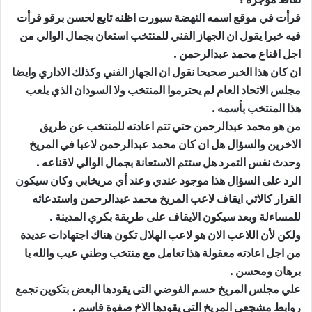
قرأت في موقع اسمه النهضة سبورت اظنه تابع لحسن برقو قرأت
فيه خبرا يقول ان الجهاز الفني للمنتخب استعان بجمال الوالي من
اجل اقناع محمد عبدالرحمن .
ان كان هذا الخبر صحيحا نقول ان الجهاز الفني وكذلك الاداري وايضا
مجلس الاتحاد العام لم يحترموا المنتخب ولا السودان الذي يلعب
هذا المنتخب بأسمه .
من هو محمد عبدالرحمن حتي تتم اعادته للمنتخب عن طريق
الاخرين والسؤال هل ان كان محمد عبدالرحمن لاعبا في المريخ
وحدث نفس التمرد هل ستتم الاستعانة بجمال الوالي لاقناعه .
الرد على السؤال هذا موجود عندي وعند أي مريخابي وكان سيكون
القرار كالاتي ايقاف لاعب المريخ محمد عبدالرحمن واستدعائه
للمساءلة وبعد سيكون الايقاف على طريقة بكري المدينة .
ولكن لأن اللاعب الان هو لاعب الهلال تكون هناك اجتهادات عديدة
من اجل اعادته معقولة هذا تعامل مع منتخب وطني عيب والله يا
برهان ومحسن .
علي مجلس المريخ حسم الفوضي التى يقودها البعض بتكوين تجمع
روابط مشجعي المريخ التى يقودها الاخ صفوة قاسم .