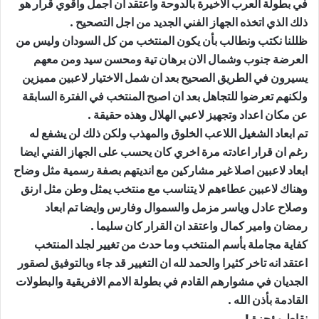
في بطولة العرب الاخيرة بالدوحة واعتقد ان اجمل واقوي قرار هو
ذلك الذي اتخذه الجهاز الفني الجديد من اجل التصحيح .
ظللنا نكتب ونطالب بأن يكون المنتخب من كل السودان وليس من
العرضة جنوب وشمال الان برهان تية ومحسن سيد ومن معهم
يسيرون في الطريق الصحيح بعد ان شمل الاختيار لاعبين مميزين
ولكنهم تعرضوا للتجاهل بعد ان اصبح المنتخب في الفترة السابقة
عن مكان اعداد وتجهيز لاعبي الهلال وهذه حقيقة .
تم ابعاد الشغيل اللاعب الخلوق والمهذب ولكن ذلك لن يشفع له
رغم ان قرار اعادته مرة اخري كان يحسب على الجهاز الفني ايضا
ابعاد لاعبين اصلا غير مشاركين مع انديتهم بصفة رسمية مثل وضاح
وهناك لاعبين عطاءهم لا يتناسب مع منتخب يمثل وطن مثل ارنق
وصلاح عادل وياسر مزمل والسموال وفارس وايضا تم ابعاد
رمضان وامير كمال واعتقد ان القرار كان سليما .
كفاية مجاملة بأسم المنتخب وما حدث من تغيير لجلد المنتخب
اعتقد انه تاخر كثيرا والحمد لله ان التغيير قد جاء وبالتوفيق لصقور
الجديان في مشوارهم القادم في بطولة الامم الافريقية والبطولات
القادمة بأذن الله .
نقاط مؤجزة !