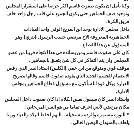
وكنا نأمل ان يكون صفوت قاسم اكثر حرصا على استقرار المجلس
وتوحيد صف الجماهير حتي يكون الجميع علي قلب رجل واحد خلف
فريق الكرة .
داخل مجلس الادارة يوجد ابن المريخ الوفي واحد القيادات
الجماهيرية المعروفة الاخ مرتضي حسب الرسول (بتري) وهو
المسؤول عن هذا القطاع .
كان علي صفوت قاسم ومن يسانده في هذا الاتجاه قريبا من عضو
المجلس وان يتم التفاكر في كل شئ يتعلق بالجماهير .
موقف قوي ومتوقع من ابن عمي (الكلس) استاذ السر الذي رفض
الانضمام للجسم الجديد الذي يقوده صفوت قاسم وقالها بصريح
العبارة وبكل قوة انا سأكون مع مسؤول قطاع الجماهير بمجلس
الادارة.
واستاذ السر كان سيقول نفس الكلام اذا كان صفوت داخل المجلس
مكان مرتضي لأنني اعرف تماما من هو السر المريخابي .
* الثورة مستمرة والردة مستحيلة .. اللهم احفظ البلاد والعباد وربنا
يلطف بالسودان الوطن الغالي .