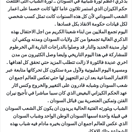
بذكري اعظم ثورة شبابية في السودان .. ثورة الشباب التى اقتلعت
حكم الكيزان الذي استمر ثلاثون عاما كلها كانت خصما على اعمار
الشعب السوداني لأن كل هذه السنوات كانت تمثل كسب شخصي
لكل قيادات حكومة الانقاذ بكل فسادها .
اليوم تجمع الملايين من ابناء شعبنا الكريم من اجل الاحتفال بهذه
الذكري الغالية تجمعوا من كل ولايات السودان ومدنه ويكفي ان
ثوار مدينة الحديد والنار قد وصلوا بالدراجات النارية الي الخرطوم
للمشاركة في هذا اليوم التاريخي وايضا وصل الكثيرون من مدن
اخري عديدة فالثورة لا زالت تتطلب المزيد حتي تحقق كل اهدافها .
ومسيرة اليوم المليونية ولأول مرة ستكون كل تحركاتها متابعة عبر
الاقمار الصناعية بعد ان تم التجهيز لها حتي تعكس للعالم اجمع ان
شعب السودان وشبابه قادرون على التغيير والخروج وكنس اثار
عهد الحكم الكيزاني البغيض الذي كان سببا مباشرا في تأجيج نيران
الفتن وتمكين العنصرية بين قبائل السودان .
الشباب وبثورته الفتية الحالية يريدون ان يكون كل الشعب السودان
في قبيلة واحدة اسمها السودان الوطن الواحد وشباب السودان
الذي عكس للعالم اجمع ان السودان بخيره مادام فيه شباب بهذه
الشجاعة وتلك الافكار .