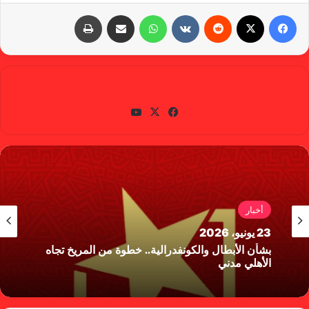
فيسبوك
X
‏Reddit
‏VKontakte
واتساب
مشاركة عبر البريد
طباعة
gabra
في
X
يوتي
سب
وب
وك
أخبار
23 يونيو، 2026
بشأن الأبطال والكونفدرالية.. خطوة من المريخ تجاه
الأهلي مدني