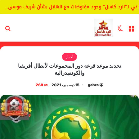
ـ"الرد كاسل" وجود مفاوضات مع الهلال بشأن شريف موسى.
ال
القائمة
الوضع المظلم
بح
أخبار
تحديد موعد قرعة دور المجموعات لأبطال أفريقيا
والكونفيدرالية
gabra
15 ديسمبر، 2021
268