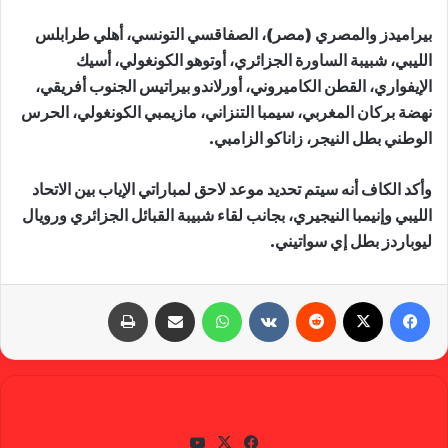
بيراميدز والمصري (مصر)، الصفاقسي التونسي، أهلي طرابلس
الليبي، شبيبة الساورة الجزائري، أوتوهو الكونغولي، أسيك
الإيفواري، القطن الكاميروني، أورلاندو بيراتيس الجنوب أفريقي،
نهضة بركان المغربي، سيمبا التنزاني، مازيمبي الكونغولي، الحرس
الوطني بطل النيجر، زاناكو الزامبي.
وأكد الكاف أنه سيتم تحديد موعد لاحق لمباراتي الإياب بين الاتحاد
الليبي وإنيمبا النيجيري، بجانب لقاء شبيبة القبائل الجزائري ورويال
ليوباردز بطل إي سواتيني.
فيسبوك
X
‏Reddit
‏VKontakte
واتساب
مشاركة عبر البريد
طباعة
gabra
في
X
يوتي