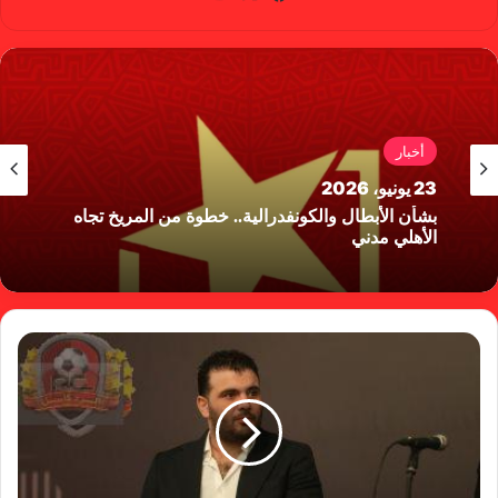
سب
وب
وك
أخبار
23 يونيو، 2026
بشأن الأبطال والكونفدرالية.. خطوة من المريخ تجاه
الأهلي مدني