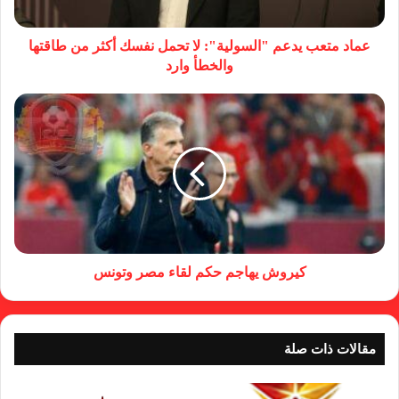
عماد متعب يدعم "السولية": لا تحمل نفسك أكثر من طاقتها
والخطأ وارد
كيروش يهاجم حكم لقاء مصر وتونس
مقالات ذات صلة