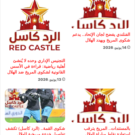
الفنلندي يفضح لجان الإتحاد.. يدعم
شكوى المريخ ويهدد الهلال
14 يونيو، 2026
التجنيس الإداري وحده لا يُنشئ
أهلية رياضية: قراءة في الأسس
القانونية لشكوى المريخ ضد الهلال
13 يونيو، 2026
بالمستندات.. المريخ يترقب
شكوى القمة.. (الرد كاسل) تكشف
استعادة نقاط مباراة الهلال
تفاصيل خدعة مريخية للهلال