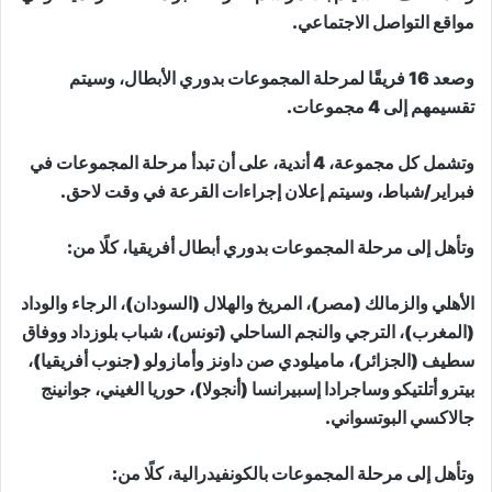
مواقع التواصل الاجتماعي.
وصعد 16 فريقًا لمرحلة المجموعات بدوري الأبطال، وسيتم
تقسيمهم إلى 4 مجموعات.
وتشمل كل مجموعة، 4 أندية، على أن تبدأ مرحلة المجموعات في
فبراير/شباط، وسيتم إعلان إجراءات القرعة في وقت لاحق.
وتأهل إلى مرحلة المجموعات بدوري أبطال أفريقيا، كلًا من:
الأهلي والزمالك (مصر)، المريخ والهلال (السودان)، الرجاء والوداد
(المغرب)، الترجي والنجم الساحلي (تونس)، شباب بلوزداد ووفاق
سطيف (الجزائر)، ماميلودي صن داونز وأمازولو (جنوب أفريقيا)،
بيترو أتلتيكو وساجرادا إسبيرانسا (أنجولا)، حوريا الغيني، جوانينج
جالاكسي البوتسواني.
وتأهل إلى مرحلة المجموعات بالكونفيدرالية، كلًا من: