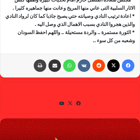
الاثار السلبية التى عاني منها المريخ وعانت منها جماهيره كثيرا .
* اعادة ترتيب النادي وصيانته حتي يصبح جاذبا كما كان لرواد النادي
والذين هجروا النادي بسبب الاهمال الذي وصل اليه .
* الثورة مستمرة .. والردة مستحيلة .. واللهم احفظ السودان
وشعبه من كل سوء ..
فيسبوك
X
‏Reddit
‏VKontakte
واتساب
مشاركة عبر البريد
طباعة
gabra
في
X
يوتي
سب
وب
وك