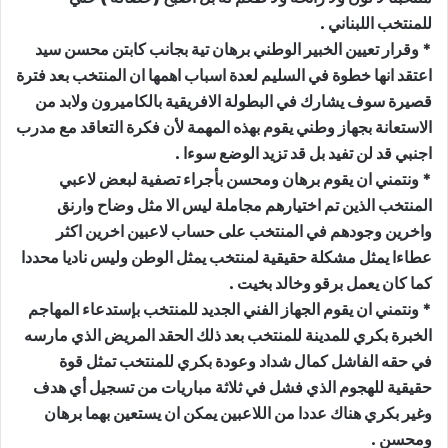
للمنتخب اللبناني .
* وقرار تعيين الخبير الوطني برهان تية بجانب كابتن محسن سيد
اعتقد انها خطوة في السليم لعدة اسباب اهمها ان المنتخب بعد فترة
قصيرة سوف يشارك في البطولة الافريقية بالكاميرون ولابد من
الاستعانة بجهاز وطني يقوم بهذه المهمة لأن فكرة التعاقد مع مدرب
اجنبي قد لن تفيد بل قد تزيد الوضع سوءا .
* ونتمني ان يقوم برهان ومحسن بأجراء تصفية لبعض لاعبي
المنتخب الذين تم اختيارهم مجاملة ليس الا مثل وضاح وارنق
واخرين وجودهم في المنتخب على حساب لاعبين اخرين اكثر
عطاءا يمثل مشكلة حقيقية لمنتخب يمثل الوطن وليس ناديا محددا
كما كان يعمل برقو وخالد بخيت .
* ونتمني ان يقوم الجهاز الفني الجديد للمنتخب بإستدعاء المهاجم
الخبرة بكري للمدينة للمنتخب بعد ذلك الحقد المريض الذي مارسه
في حقه الفاشل كمال شداد وعودة بكري للمنتخب تمثل قوة
حقيقية للهجوم الذي فشل في ثلاثة مباريات من تسجيل أي هدف
وغير بكري هناك عددا من اللاعبين يمكن ان يستعين بهما برهان
ومحسن .