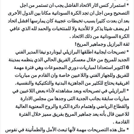
* استمرار كنس اثار الاتحاد الفاشل يجب ان تستمر من اجل
التصحيح ومن اجل ان تجد الكرة السودانية مكانا بين الدول الأخرى
بعد ان بعدت كثيرا بسبب تخبطات عجيبة كان يمارسها افشل اتحاد
لم يضف شيئا يذكر لا للأندية ولا للمنتخبات والحمد لله الذي عافي
الكرة السودانية من ذلك الاتحاد .
ثقة البرازيل وجماهير المريخ!
* تصريحات ايجابية اطلقها البرازيلي ليوناردو نيفا المدير الفني
الجديد للمريخ من خلال معسكر الفريق الحالي الذي ينظمه بمدينة
6 اكتوبر استعدادا لمباريات دوري المجموعات وهي فترة مهمة
للفريق وللجهاز الفني واللاعبين خاصة وان القادم من مباريات
افريقية يحتاج للكثير من الجاهزية البدنية والتكتيكية والنفسية.
* البرازيلي في تصريحاته وبعد مشاهدته لأداء بعض اللاعبين في
مباريات سابقة بجانب الجدية التى وجدها من مجلس الادارة
والقطاع الرياضي واهتمام دائرة الكرة والروح المعنوية العالية
للاعبين قال بأنه يعد جماهير المريخ بفريق مميز خلال الفترة
القادمة .
* مثل هذه التصريحات مهمة لأنها تبعث الأمل والطمأنينة في نفوس