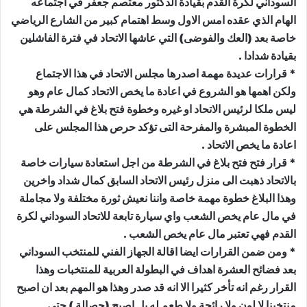
السوداني لكرة القدم بقيادة الدكتور معتصم جعفر في اجتماعه
الهام الذي عقده امس الاول وسط اهتمام كبير من الشارع الرياضي
خاصة بعد (العك والفوضى) التي عاشها الاتحاد في فترة الفاشلين
بقيادة شدادا .
* قرارات عديدة مهمة اصدرها مجلس الاتحاد في هذا الاجتماع
ولكن اهمها هو الشروع في اعادة ما يخص الاتحاد كمال عام وهو
ليس ملكا لرئيس الاتحاد او غيره وخطوة فتح بلاغ في الشرطة هي
الخطوة المبشرة والمفرحة التى تؤكد حرص هذا المجلس على
اعادة ما يخص الاتحاد .
* قرار فتح فتح بلاغ في الشرطة من اجل استعادة سيارات خاصة
بالاتحاد ذهبت الى منزل رئيس الاتحاد السابق كمال شداد واخرين
وهذا البلاغ خطوة مهمة خاصة واننا نعيش ثورة مختلفة ولا مجاملة
في مال عام يخص الشعب واي سيارة تابعة للاتحاد السوداني لكرة
القدم فهي تعتبر مال عام يخص الشعب .
* ومن ضمن القرارات ايضا اقالة الجهاز الفني للمنتخب السوداني
بعد فضائح العشرة اهداف في البطولة العربية للمنتخبات وهذا
القرار رغم انه تأخر كثيرا الا انه قد صدر وهذا هو المهم بعد ان اصبح
منتخبنا لا لون ولا رائحة ولا طعم له بل اصبح (حصالة ) حتي