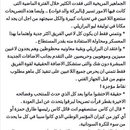
الجماهير المريخية التى فقدت الكثير خلال الفترة الماضية التى
كانت فيها الامور تسير (بالبركة والدعوات) .. وايضا هذه التصريحات
ستضع اللاعبين في تحديات كبيرة والكل سيجتهد من اجل ان يجد له
مكانا في توليفة ليو البرازيلي .
* ونتمني فقط ان يكون كل لاعبي الفريق اكثر جدية واهتماما بهذا
المعسكر ومحاولة الاستفادة منه بقدر المستطاع .
* واعتقد ان البرازيلي وبقية معاونيه محظوظين وهم يجدون لاعبين
مميزين وموهوبين وحريصين على التقدم بجانب الاضافات الجديدة
المبشرة دون شك والتى ستشكل الاضافة الحقيقية لقوة الفريق
فقط نتمني ان يحرص جميع اللاعبين على تنفيذ كل ماهو مطلوب
منهم من قبل الجهاز الفني .
نقاط مؤجزة !
* حقيقة الاختشوا ماتوا بعد كل الذي حدث للمنتخب وفضائحه
الاخيرة بقطر قرأت تصريحا لبرقوا يتحدث عن امل العودة .
* قال ان كاس ستنصفهم انت قائل كاس رئيسها طارق حمزة أو
أي كوز من كيزان المؤتمر الوطني الذي كانوا سببا في كل ما يحدث
من سوء للكرة السودانية.