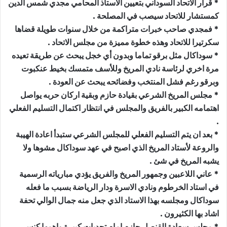
* قرار الاتحاد السوداني بتعيين الاستاذ المحامي مجدي شمس الدين
كمستشار للاتحاد سيصب في المصلحة .
* فمجدي صاحب خبرات متراكمة من خلال سنوات طويلة قضاها
سكرتيرا للاتحاد وهذه خطوة مميزة من مجلس الاتحاد .
* سوداكال مثل برقو تماما وبدون أي خجل يبحث عن طريقة تعيده
مرة اخري لرئاسة نادي المريخ وللأسف متمسك بخيط عنكبوت
وبرقو رغم فشل المنتخب وفضائحه يبحث عن العودة .
* مجلس المريخ الشرعي بقيادة حازم وبقية اركان حربه يواصل
اهتمامه الكبير بالفريق والمجلس في انتظار اكتمال التسليم الفعلي
.
* بعد ان يتم التسليم الفعلي للمجلس الشرعي ستبدأ اعادة الهيبة
والروعة لأستاد المريخ الذي اصبح في عهد سوداكال مشوها ولا
يشبه المريخ في شئ .
* عاني اللاعبين وجمهور المريخ والفريق يؤدي مبارياته الرسمية
في استاد الخرطوم ونادي الاسرة ودار الرياضة بسبب ما فعله
سوداكال ومجلسه بهذا الاستاد الذي جعل منه جمال الوالي تحفة
اشاد بها الكثيرون .
* مجلس سعادة القنصل حازم امام تحديات كبيرة واهمها كنس