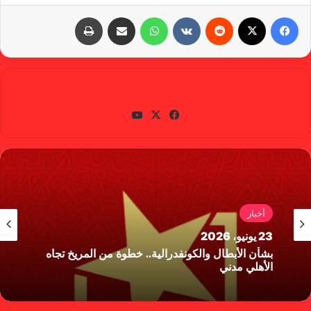
فيسبوك
X
‏Reddit
‏VKontakte
واتساب
مشاركة عبر البريد
طباعة
gabra
في
X
يوتي
سب
وب
وك
أخبار
23 يونيو، 2026
بشأن الأبطال والكونفدرالية.. خطوة من المريخ تجاه
الأهلي مدني