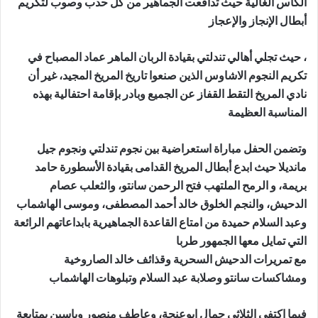
الكأس الغالية حيث تدافعت الجماهير من كل حدب وصوب لتكريم
أبطال الإنجاز والإعجاز
، حيث تجلي أهالي تندلتي بقيادة الربان الماهر عماد المصباح في
تكريم النجوم الاشاوس الذين صنعوا تاريخ المريخ المجيد، غير أن
نادي المريخ التقط القفاز عن الجميع وبادر بإقامة احتفالية بهذه
المناسبة العظيمة
وتضمن الحفل مباراة استعراضية بين نجوم تندلتي ونجوم جيل
مانديلا حيث ابدع أبطال المريخ القدامى بقيادة الأسطورة حامد
بريمة، و الرمح الملتهب فتح الرحمن سانتو، والثعلب عصام
الدحيش، والنجم الخلوق خالد أحمد المصطفى، وموسى الهاشماب
وعبد السلام حميدة من امتاع القاعدة الجماهيرية بابداعاتهم الرائعة
التي تمايل معها الجمهور طربا
مع تمريرات الدحيش السحرية وقذائف خالد الصاروخية
ومشاكسات سانتو وصلابة عبد السلام وتبلوهات الهاشماب
فيما اكتفي الثلاثي جمال ابوعنحة، وعاطف منصور وياسين بمتابعة