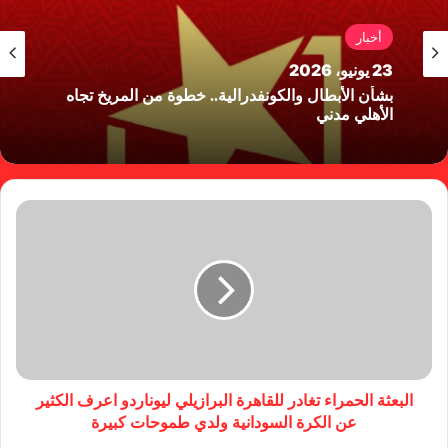
أخبار
23 يونيو، 2026
بشأن الأبطال والكونفدرالية.. خطوة من المريخ تجاه
الأهلي مدني
البعثة الحمراء تغادر للقاهرة البرازيلي ليوناردو اعرف الكثير
عن الكرة السودانية ولدي طموحات كبيرة