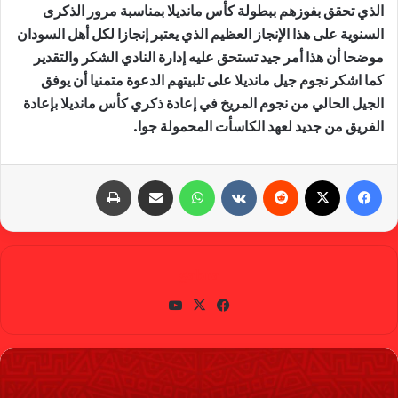
الذي تحقق بفوزهم ببطولة كأس مانديلا بمناسبة مرور الذكرى
السنوية على هذا الإنجاز العظيم الذي يعتبر إنجازا لكل أهل السودان
موضحا أن هذا أمر جيد تستحق عليه إدارة النادي الشكر والتقدير
كما اشكر نجوم جيل مانديلا على تلبيتهم الدعوة متمنيا أن يوفق
الجيل الحالي من نجوم المريخ في إعادة ذكري كأس مانديلا بإعادة
الفريق من جديد لعهد الكاسأت المحمولة جوا.
فيسبوك
X
‏Reddit
‏VKontakte
واتساب
مشاركة عبر البريد
طباعة
gabra
في
X
يوتي
سب
وب
وك