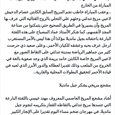
المباراة من الخارج
..وعقب المباراة خاطب نجم المريخ السابق الكابتن عصام الدحيش
لاعبي مريخ تندلتي وحثهم علي التحلي بالروح القتالية التي عرف بها
المريخ وأن يسيروا في الطريق الصحيح حتي يتمكنوا من صناعة
المجد لأنفسهم، كما شكر الأستاذ عماد المصباح على هذه اللفتة
البارعة باحتفائه بجيل مانديلا مؤكدا أن هذا ليس بالأمر المستغرب
لرجل عرف بحبه وعشقه للكيان الأحمر..وعلى صعيد ذي حرصت
كثير من جماهير الرياضة بمدينة تندلتي على التقاط الصور مع
لاعبي المريخ خاصة الكابتن حامد بريمة الذي وجد صعوبة بالغة في
الخروج من الملعب وذلك تقديرا لعطائه والدور الأبرز الذي لعبه في
قيادة الأحمر لتحقيق البطولات المحلية والقارية..
مشجع مريخي يشكر جيل مانديلا
أشاد مشجع المريخ العاصمي المعروف مهند عيسي باللفتة البارعة
التي جسدها مريخ تندلتي بالتقاطه القفاز بتكريمه لنجوم جيل
مانديلا. في مهرجان ضخم مساء اليوم تقديرا على الإنجاز الكبير