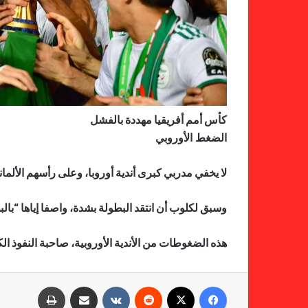
كأس أمم أفريقيا مهددة بالفشل
الضغط الأوروبي
لا يخفي مدربي كبرى أندية أوروبا، وعلى رأسهم الأ
وسبق لكلوب أن انتقد البطولة بشدة، واصفا إياها “ب
هذه الضغوطات من الأندية الأوروبية، صاحبة النفوذ الكبي
فيسبوك
X
‏Reddit
‏VKontakte
مشاركة عبر البريد
طباعة