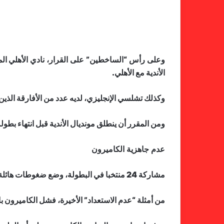
وعلى رأس “الساخطين” على القرار، نادي الأهلي المص
الأندية مع الأهلي.
وكذلك تشلسي الإنجليزي، لديه عدد من الأفارقة الذين ق
ومن المقرر أن ينطلق مونديال الأندية قبل انتهاء بطولة
عدم جاهزية الكاميرون
مشاركة 24 منتخبا في البطولة، وضع ضغوطات هائلة على الكاميرون، للاستعداد بتجهيز ملاعب وفنادق ومرافق مناسبة للحدث الكبير، وهو ما قد يكون “خارج طاقة” هذه البلاد.
من أمثلة “عدم الاستعداد” الأخيرة، فشل الكاميرون 