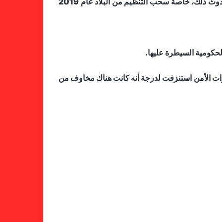
ورغم إصرار وزير الرياضة الكاميروني على أن الملعب سيكون جاهزا يوم 9 يناير، إلا أن الشواهد السابقة تؤكد إمكانية عدم حدوث ذلك، خاصة سحب التنظيم من البلاد عام 2019
لحكومية السيطرة عليها.
وات الأمن استنزفت لدرجة أنه كانت هناك مخاوف من