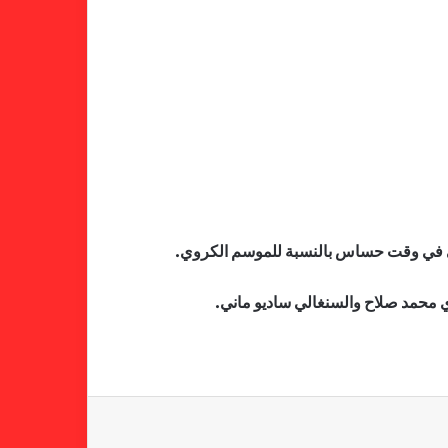
فالنسيا يصعق برشلونة بثلاثية مثيرة
في ختام الليجا
خلال جولة ميدانية للاطلاع على
جاهزية منشآت دورة الألعاب للأندية
العربية للسيدات 2026 الشيخة حياة
أتي في وقت حساس بالنسبة للموسم الكروي.
آل خليفة: الشارقة تقدم نموذجاً عربياً
متقدماً في تنظيم الرياضة النسائية
ي محمد صلاح والسنغالي ساديو ماني.
أزمة نفسية وراء غياب مبابي عن
منتخب فرنسا
بسبب تصريحات مهينة.. إيقاف حكم