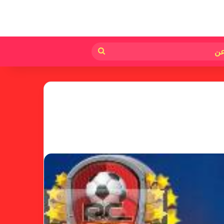
لم
بحث
عن