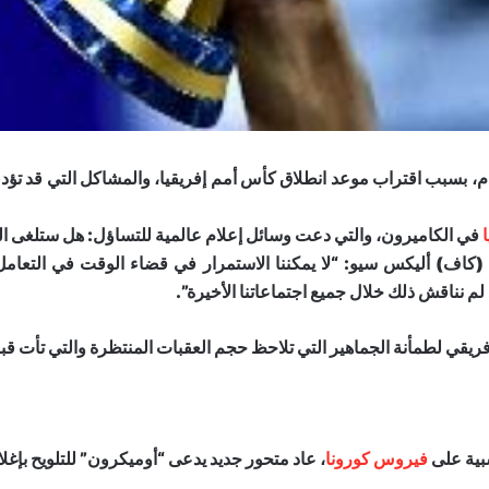
لقدم، بسبب اقتراب موعد انطلاق كأس أمم إفريقيا، والمشاكل التي قد ت
في الكاميرون، والتي دعت وسائل إعلام عالمية للتساؤل: هل ستلغى ال
ي (كاف) أليكس سيو: “لا يمكننا الاستمرار في قضاء الوقت في التعام
 لم نناقش ذلك خلال جميع اجتماعاتنا الأخيرة”.
فريقي لطمأنة الجماهير التي تلاحظ حجم العقبات المنتظرة والتي تأت قبل
سبية على
فيروس كورونا
، عاد متحور جديد يدعى “أوميكرون” للتلويح بإغ