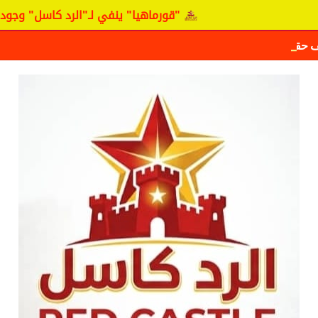
"قورماهيا" ينفي لـ"الرد كاسل" وجود مفاوضات مع ا
ف حقيقة مفاوضات نجم المريخ