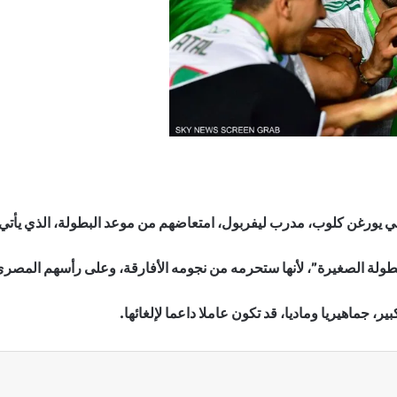
لماني يورغن كلوب، مدرب ليفربول، امتعاضهم من موعد البطولة، الذي ي
البطولة الصغيرة”، لأنها ستحرمه من نجومه الأفارقة، وعلى رأسهم المصر
ر، جماهيريا وماديا، قد تكون عاملا داعما لإلغائها.