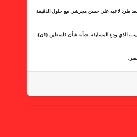
فالنسيا يصعق برشلونة بثلاثية مثيرة
في ختام الليجا
ين بعد طرد لاعبه علي حسن مجرشي مع حلول الدقيقة
ومكن هذا الفوز، المنتخب المغربي من بلوغ نقطته التاسعة، محققا العلامة الكاملة، مقابل نقطة واحدة للسعودية، ثالث الترتيب، الذي ودع المسابقة، شأنه شأن فلسطين (1ن)،
خلال جولة ميدانية للاطلاع على
جاهزية منشآت دورة الألعاب للأندية
العربية للسيدات 2026 الشيخة حياة
مصر.
آل خليفة: الشارقة تقدم نموذجاً عربياً
متقدماً في تنظيم الرياضة النسائية
أزمة نفسية وراء غياب مبابي عن
منتخب فرنسا
بسبب تصريحات مهينة.. إيقاف حكم
في الدوري الإنجليزي