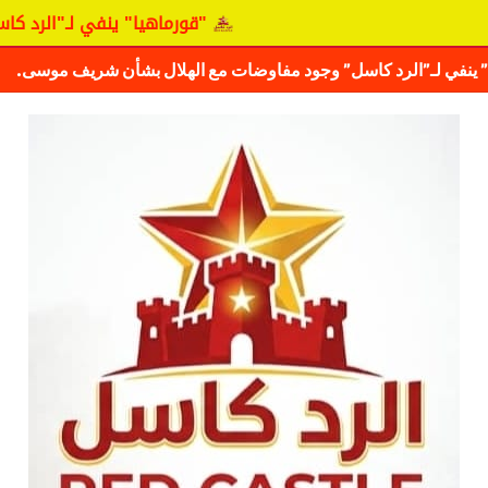
"قورماهيا" ينفي لـ"الرد كاسل" وج
كشف حقيقة مفاوضات نجم المريخ