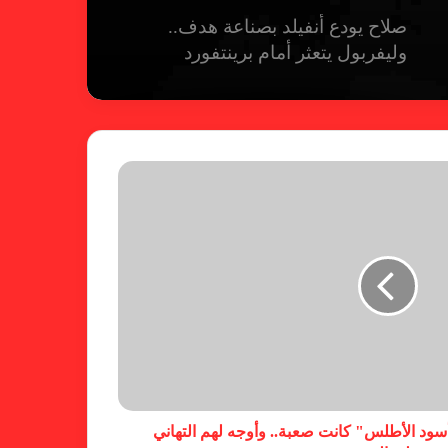
صلاح يودع أنفيلد بصناعة هدف..
وليفربول يتعثر أمام برينتفورد
ريال مدريد يمطر شباك بيلباو برباعية
ومبابي يخطف الأضواء
فالنسيا يصعق برشلونة بثلاثية مثيرة
في ختام الليجا
خلال جولة ميدانية للاطلاع على
جاهزية منشآت دورة الألعاب للأندية
العربية للسيدات 2026 الشيخة حياة
ود الأطلس" كانت صعبة.. وأوجه لهم التهاني
آل خليفة: الشارقة تقدم نموذجاً عربياً