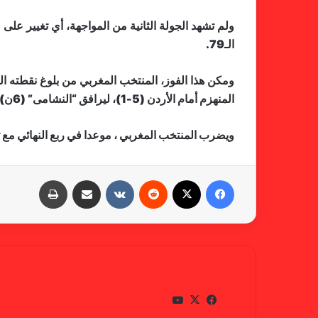
ولم تشهد الجولة الثانية من المواجهة، أي تغيير ع
الـ79.
المنهزم أمام الأردن (5-1)، ليرافق “النشامى” (6ن) “الأسود” إلى دور الربع.
ويضرب المنتخب المغربي ، موعدا في ربع النهائي مع ث
فيسبوك
X
‏Reddit
‏VKontakte
مشاركة عبر البريد
طباعة
gabra
في
X
يوتي
سب
وب