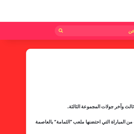
لم
بحث
عن
وخلص الشوط الأول إلى تقدم العناصر الوطنية بهدف نظيف، أحرزه كريم البركاوي عن طريق ركلة جزاء، في الدقيقة الـ45 من المباراة التي احتضنها ملعب “الثمامة” بالعاصمة