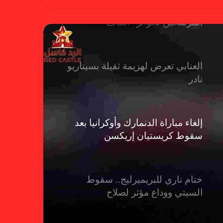
حضور عربي قوي في قائمة
المرشحين لجوائز “الكاف”
العنابي تعرض لهزيمة ثقيلة بسيناريو
نادر
إلغاء مباراة الدنمارك وأوكرانيا بعد
سقوط كريستيان إريكسن
ختام ناري للبريميرليج.. سقوط
السيتي ووداع مؤثر لصلاح