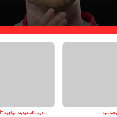
بخماسية
مدرب السعودية: مواجهة "أس